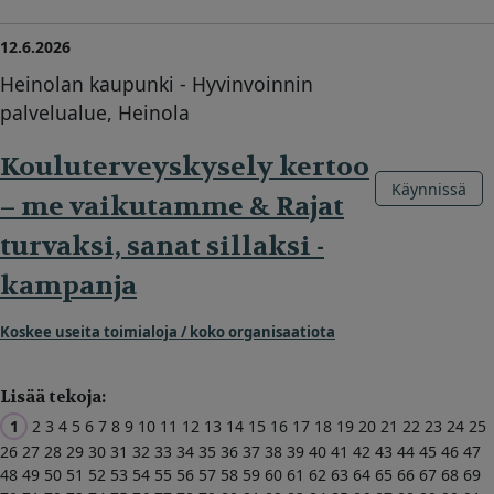
12.6.2026
Heinolan kaupunki - Hyvinvoinnin
palvelualue, Heinola
Kouluterveyskysely kertoo
Käynnissä
– me vaikutamme & Rajat
turvaksi, sanat sillaksi -
kampanja
Koskee useita toimialoja / koko organisaatiota
Lisää tekoja:
1
2
3
4
5
6
7
8
9
10
11
12
13
14
15
16
17
18
19
20
21
22
23
24
25
26
27
28
29
30
31
32
33
34
35
36
37
38
39
40
41
42
43
44
45
46
47
48
49
50
51
52
53
54
55
56
57
58
59
60
61
62
63
64
65
66
67
68
69