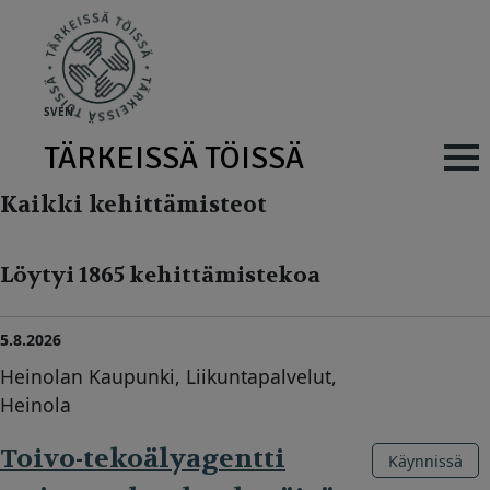
Skip to main content
SV
EN
TÄRKEISSÄ TÖISSÄ
Main navig
Kaikki kehittämisteot
Löytyi 1865 kehittämistekoa
5.8.2026
Heinolan Kaupunki, Liikuntapalvelut,
Heinola
Toivo-tekoälyagentti
Käynnissä