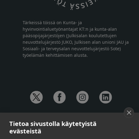
Tärkeissä töissä on Kunta- ja
hyvinvointialuetyönantajat KT:n ja kunta-alan
pääsopijajärjestöjen (Julkisalan koulutettujen
neuvottelujärjestö JUKO, Julkisen alan unioni JAU ja
Sosiaali- ja terveysalan neuvottelujärjestö Sote)
työelämän kehittämisen alusta.
YHTEYSTIEDOT
Tietoa sivustolla käytetyistä
Anna-Mari Jaanu,
kehittämispäällikkö,
evästeistä
puh. +358 50 572 4620