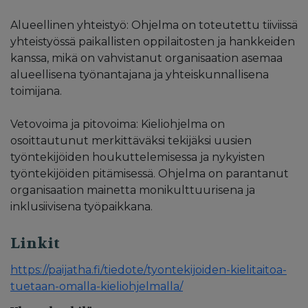
Alueellinen yhteistyö: Ohjelma on toteutettu tiiviissä
yhteistyössä paikallisten oppilaitosten ja hankkeiden
kanssa, mikä on vahvistanut organisaation asemaa
alueellisena työnantajana ja yhteiskunnallisena
toimijana.
Vetovoima ja pitovoima: Kieliohjelma on
osoittautunut merkittäväksi tekijäksi uusien
työntekijöiden houkuttelemisessa ja nykyisten
työntekijöiden pitämisessä. Ohjelma on parantanut
organisaation mainetta monikulttuurisena ja
inklusiivisena työpaikkana.
Linkit
https://paijatha.fi/tiedote/tyontekijoiden-kielitaitoa-
tuetaan-omalla-kieliohjelmalla/