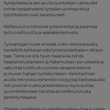
hyödylliseksi ja sen avulla työntekijän valmiudet
toimia täyspainoisesti työssään ja integroitua
työyhteisöön ovat parantuneet.
Kielikoulutus tehostaa työskentelyä ja parantaa
työturvallisuutta ja asiakaskokemusta.
Työnantajan tulee arvioida, onko rekrytoitavalla
henkilöllä tehtävän edellyttämä kielitaidon riittävä
taso. Tämä voi olla hyvin haastavaa tehdä
haastattelutilanteen ja hakemuksen perusteella ja
vaikuttaa tutkitusti suomea vieraana kielenä
puhuvan hakijan työllistymiseen. Kieliohjelman
avulla rekrytoiva esihenkilö voi pyytää kielitestausta
rekrytoinnin tueksi ja kielitestaus myös auttaa
suunnittelemaan tarvittavaa kielikoulutusta
perehtymisajaksi.
Yhteiskunnallisesti on oleellista edesauttaa suomea