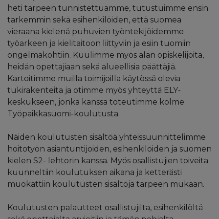
heti tarpeen tunnistettuamme, tutustuimme ensin
tarkemmin sekä esihenkilöiden, että suomea
vieraana kielenä puhuvien työntekijöidemme
työarkeen ja kielitaitoon liittyviin ja esiin tuomiin
ongelmakohtiin. Kuulimme myös alan opiskelijoita,
heidän opettajiaan sekä alueellisia päättäjiä.
Kartoitimme muilla toimijoilla käytössä olevia
tukirakenteita ja otimme myös yhteyttä ELY-
keskukseen, jonka kanssa toteutimme kolme
Työpaikkasuomi-koulutusta.
Näiden koulutusten sisältöä yhteissuunnittelimme
hoitotyön asiantuntijoiden, esihenkilöiden ja suomen
kielen S2- lehtorin kanssa. Myös osallistujien toiveita
kuunneltiin koulutuksen aikana ja ketterästi
muokattiin koulutusten sisältöjä tarpeen mukaan.
Koulutusten palautteet osallistujilta, esihenkilöltä