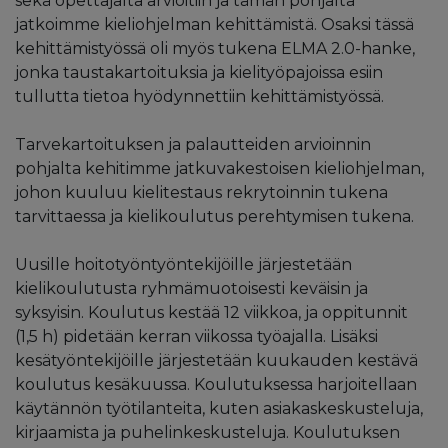
sekä opettajalta arvioitiin ja tämän pohjalta
jatkoimme kieliohjelman kehittämistä. Osaksi tässä
kehittämistyössä oli myös tukena ELMA 2.0-hanke,
jonka taustakartoituksia ja kielityöpajoissa esiin
tullutta tietoa hyödynnettiin kehittämistyössä.
Tarvekartoituksen ja palautteiden arvioinnin
pohjalta kehitimme jatkuvakestoisen kieliohjelman,
johon kuuluu kielitestaus rekrytoinnin tukena
tarvittaessa ja kielikoulutus perehtymisen tukena.
Uusille hoitotyöntyöntekijöille järjestetään
kielikoulutusta ryhmämuotoisesti keväisin ja
syksyisin. Koulutus kestää 12 viikkoa, ja oppitunnit
(1,5 h) pidetään kerran viikossa työajalla. Lisäksi
kesätyöntekijöille järjestetään kuukauden kestävä
koulutus kesäkuussa. Koulutuksessa harjoitellaan
käytännön työtilanteita, kuten asiakaskeskusteluja,
kirjaamista ja puhelinkeskusteluja. Koulutuksen