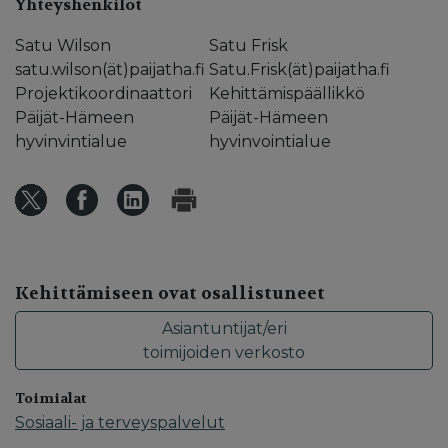
Yhteyshenkilöt
Satu Wilson
Satu Frisk
satu.wilson(ät)paijatha.fi
Satu.Frisk(ät)paijatha.fi
Projektikoordinaattori
Kehittämispäällikkö
Päijät-Hämeen
Päijät-Hämeen
hyvinvintialue
hyvinvointialue
Kehittämiseen ovat osallistuneet
Asiantuntijat/eri
toimijoiden verkosto
Toimialat
Sosiaali- ja terveyspalvelut