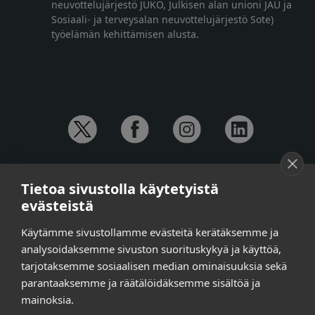
neuvottelujärjestö JUKO, Julkisen alan unioni JAU ja
Sosiaali- ja terveysalan neuvottelujärjestö Sote)
työelämän kehittämisen alusta.
YHTEYSTIEDOT
Tietoa sivustolla käytetyistä
Anna-Mari Jaanu,
kehittämispäällikkö,
evästeistä
puh. +358 50 572 4620
Henna Honkalo,
viestintäpäällikkö,
Käytämme sivustollamme evästeitä kerätäksemme ja
puh. +358 50 479 6618
analysoidaksemme sivuston suorituskykyä ja käyttöä,
Ilari Raiski,
viestintä- ja tapahtumakoordinaattori,
tarjotaksemme sosiaalisen median ominaisuuksia sekä
puh. +358 45 130 3832
parantaaksemme ja räätälöidäksemme sisältöä ja
Susanna Laasio,
sihteeri,
puh. +358 50 590 4619
mainoksia.
tarkeissatoissa[a]kt.fi