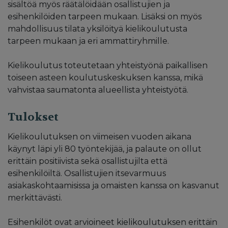
sisältöä myös räätälöidään osallistujien ja
esihenkilöiden tarpeen mukaan. Lisäksi on myös
mahdollisuus tilata yksilöityä kielikoulutusta
tarpeen mukaan ja eri ammattiryhmille.
Kielikoulutus toteutetaan yhteistyönä paikallisen
toiseen asteen koulutuskeskuksen kanssa, mikä
vahvistaa saumatonta alueellista yhteistyötä.
Tulokset
Kielikoulutuksen on viimeisen vuoden aikana
käynyt läpi yli 80 työntekijää, ja palaute on ollut
erittäin positiivista sekä osallistujilta että
esihenkilöiltä. Osallistujien itsevarmuus
asiakaskohtaamisissa ja omaisten kanssa on kasvanut
merkittävästi.
Esihenkilöt ovat arvioineet kielikoulutuksen erittäin