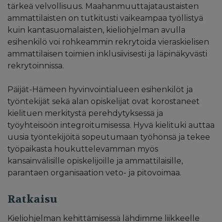
tärkeä velvollisuus. Maahanmuuttajataustaisten
ammattilaisten on tutkitusti vaikeampaa työllistyä
kuin kantasuomalaisten, kieliohjelman avulla
esihenkilö voi rohkeammin rekrytoida vieraskielisen
ammattilaisen toimien inklusiivisesti ja läpinäkyvästi
rekrytoinnissa.
Päijät-Hämeen hyvinvointialueen esihenkilöt ja
työntekijät sekä alan opiskelijat ovat korostaneet
kielituen merkitystä perehdytyksessä ja
työyhteisöön integroitumisessa. Hyvä kielituki auttaa
uusia työntekijöitä sopeutumaan työhönsä ja tekee
työpaikasta houkuttelevamman myös
kansainvälisille opiskelijoille ja ammattilaisille,
parantaen organisaation veto- ja pitovoimaa.
Ratkaisu
Kieliohjelman kehittämisessä lähdimme liikkeelle