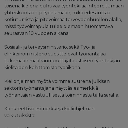
toisena kielenä puhuvaa työntekijää integroitumaan
yhteiskuntaan ja työelämään, mikä edesauttaa
kotiutumista ja pitovoimaa terveydenhuollon alalla,
missä työvoimapula tulee olemaan huomattava
seuraavan 10 vuoden aikana.
Sosiaali- ja terveysministeriö, sekä Työ- ja
elinkeinoministeriö suosittelevat työnantajaa
tukemaan maahanmuuttajataustaisen työntekijän
kielitaidon kehittämistä työaikana.
Kieliohjelman myötä voimme suurena julkisen
sektorin työnantajana näyttää esimerkkiä
työnantajan vastuullisesta toiminnasta tällä saralla.
Konkreettisia esimerkkejä kieliohjelman
vaikutuksista: