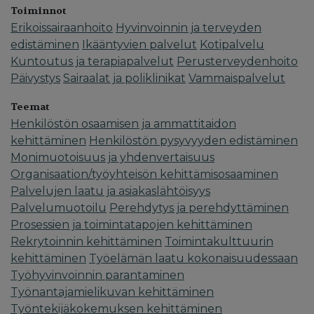
Toiminnot
Erikoissairaanhoito
Hyvinvoinnin ja terveyden
edistäminen
Ikääntyvien palvelut
Kotipalvelu
Kuntoutus ja terapiapalvelut
Perusterveydenhoito
Päivystys
Sairaalat ja poliklinikat
Vammaispalvelut
Teemat
Henkilöstön osaamisen ja ammattitaidon
kehittäminen
Henkilöstön pysyvyyden edistäminen
Monimuotoisuus ja yhdenvertaisuus
Organisaation/työyhteisön kehittämisosaaminen
Palvelujen laatu ja asiakaslähtöisyys
Palvelumuotoilu
Perehdytys ja perehdyttäminen
Prosessien ja toimintatapojen kehittäminen
Rekrytoinnin kehittäminen
Toimintakulttuurin
kehittäminen
Työelämän laatu kokonaisuudessaan
Työhyvinvoinnin parantaminen
Työnantajamielikuvan kehittäminen
Työntekijäkokemuksen kehittäminen