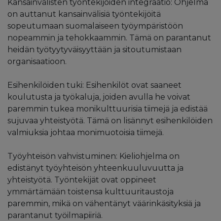
Kansainvälisten työntekijöiden integraatio: Ohjelma
on auttanut kansainvälisiä työntekijöitä
sopeutumaan suomalaiseen työympäristöön
nopeammin ja tehokkaammin. Tämä on parantanut
heidän työtyytyväisyyttään ja sitoutumistaan
organisaatioon.
Esihenkilöiden tuki: Esihenkilöt ovat saaneet
koulutusta ja työkaluja, joiden avulla he voivat
paremmin tukea monikulttuurisia tiimejä ja edistää
sujuvaa yhteistyötä. Tämä on lisännyt esihenkilöiden
valmiuksia johtaa monimuotoisia tiimejä.
Työyhteisön vahvistuminen: Kieliohjelma on
edistänyt työyhteisön yhteenkuuluvuutta ja
yhteistyötä. Työntekijät ovat oppineet
ymmärtämään toistensa kulttuuritaustoja
paremmin, mikä on vähentänyt väärinkäsityksiä ja
parantanut työilmapiiriä.