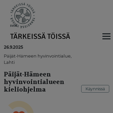
Skip to main content
SV
EN
TÄRKEISSÄ TÖISSÄ
Main navig
26.9.2025
Päijät-Hämeen hyvinvointialue,
Lahti
Päijät-Hämeen
hyvinvointialueen
kieliohjelma
Käynnissä