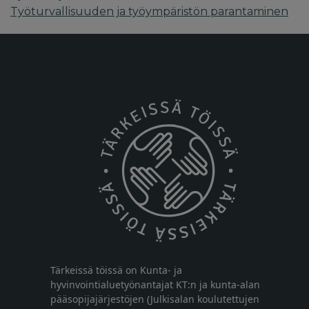
Työturvallisuuden ja työympäristön parantaminen
Tärkeissä töissä on Kunta- ja
hyvinvointialuetyönantajat KT:n ja kunta-alan
pääsopijajärjestöjen (Julkisalan koulutettujen