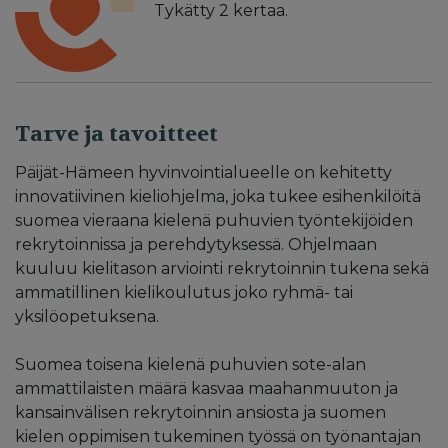
Tykätty
2
kertaa.
Tarve ja tavoitteet
Päijät-Hämeen hyvinvointialueelle on kehitetty
innovatiivinen kieliohjelma, joka tukee esihenkilöitä
suomea vieraana kielenä puhuvien työntekijöiden
rekrytoinnissa ja perehdytyksessä. Ohjelmaan
kuuluu kielitason arviointi rekrytoinnin tukena sekä
ammatillinen kielikoulutus joko ryhmä- tai
yksilöopetuksena.
Suomea toisena kielenä puhuvien sote-alan
ammattilaisten määrä kasvaa maahanmuuton ja
kansainvälisen rekrytoinnin ansiosta ja suomen
kielen oppimisen tukeminen työssä on työnantajan