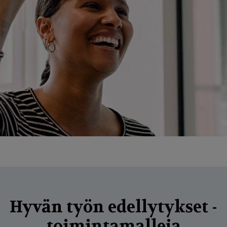
g
a
t
i
o
n
Hyvän työn edellytykset -
toimintamalleja