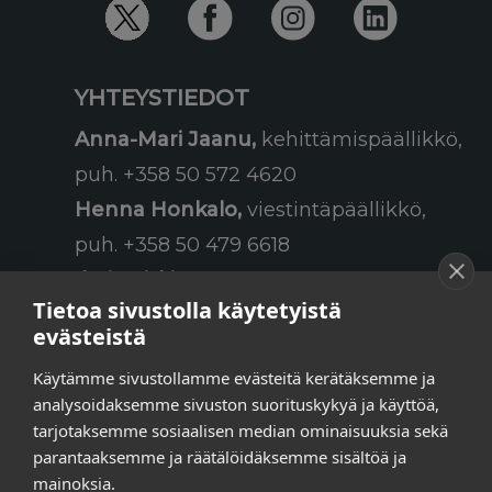
YHTEYSTIEDOT
Anna-Mari Jaanu,
kehittämispäällikkö,
puh. +358 50 572 4620
Henna Honkalo,
viestintäpäällikkö,
puh. +358 50 479 6618
Ilari Raiski,
viestintä- ja
Tietoa sivustolla käytetyistä
tapahtumakoordinaattori,
evästeistä
puh. +358 45 130 3832
Käytämme sivustollamme evästeitä kerätäksemme ja
Susanna Laasio,
sihteeri,
analysoidaksemme sivuston suorituskykyä ja käyttöä,
puh. +358 50 590 4619
tarjotaksemme sosiaalisen median ominaisuuksia sekä
tarkeissatoissa[a]kt.fi
parantaaksemme ja räätälöidäksemme sisältöä ja
mainoksia.