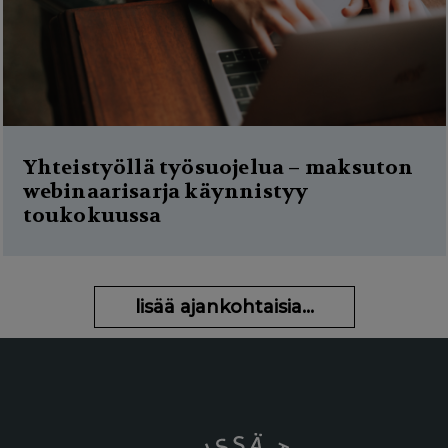
Yhteistyöllä työsuojelua – maksuton
webinaarisarja käynnistyy
toukokuussa
lisää ajankohtaisia...