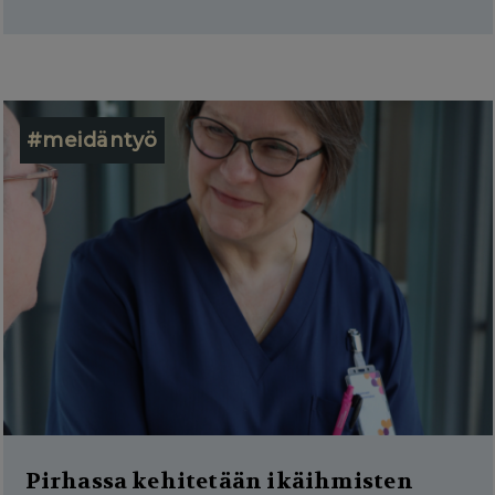
#meidäntyö
Pirhassa kehitetään ikäihmisten