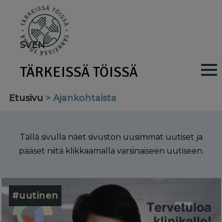
Skip
to
main
SV
EN
content
TÄRKEISSÄ TÖISSÄ
M
a
Etusivu
Ajankohtaista
i
n
Tällä sivulla näet sivuston uusimmat uutiset ja
n
pääset niitä klikkaamalla varsinaiseen uutiseen.
a
v
#uutinen
i