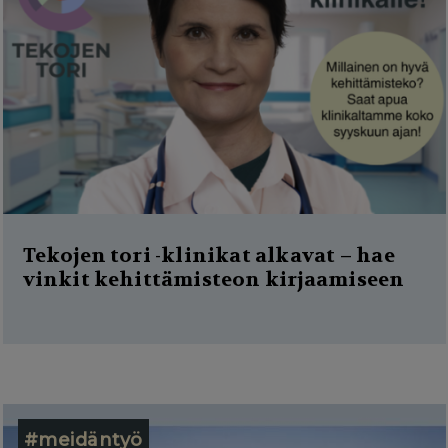
g
a
t
i
o
n
Tekojen tori -klinikat alkavat – hae
vinkit kehittämisteon kirjaamiseen
#meidäntyö