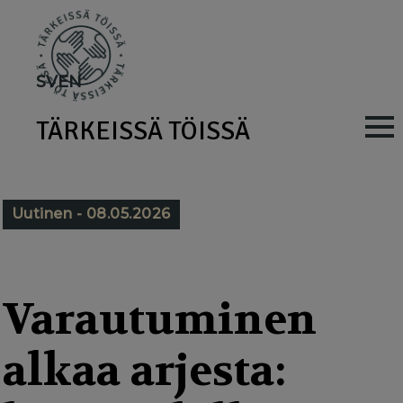
Skip
to
main
SV
EN
content
TÄRKEISSÄ TÖISSÄ
M
a
i
Uutinen - 08.05.2026
n
n
a
Varautuminen
v
alkaa arjesta:
i