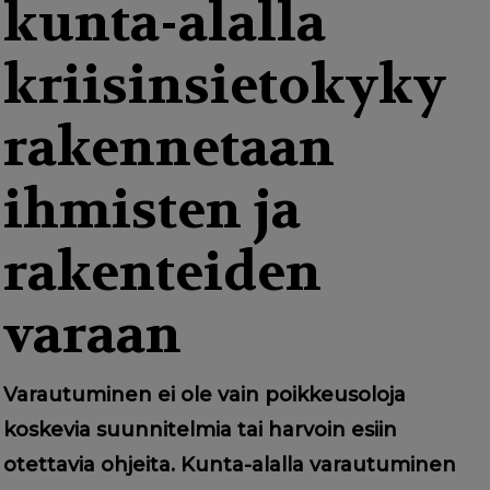
g
kunta-alalla
a
kriisinsietokyky
t
i
rakennetaan
o
ihmisten ja
n
rakenteiden
varaan
Varautuminen ei ole vain poikkeusoloja
koskevia suunnitelmia tai harvoin esiin
otettavia ohjeita. Kunta-alalla varautuminen