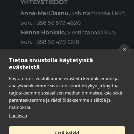
YHTEYSTIEDOT
Anna-Mari Jaanu,
kehittämispäällikkö,
puh. +358 50 572 4620
Henna Honkalo,
viestintäpäällikkö,
puh. +358 50 479 6618
Ilari Raiski,
viestintä- ja
Tietoa sivustolla käytetyistä
tapahtumakoordinaattori,
evästeistä
puh. +358 45 130 3832
Käytämme sivustollamme evästeitä kerätäksemme ja
Susanna Laasio,
sihteeri,
analysoidaksemme sivuston suorituskykyä ja käyttöä,
puh. +358 50 590 4619
tarjotaksemme sosiaalisen median ominaisuuksia sekä
tarkeissatoissa[a]kt.fi
parantaaksemme ja räätälöidäksemme sisältöä ja
mainoksia.
Lue lisää
Tilaa uutiskirje
Estä kaikki