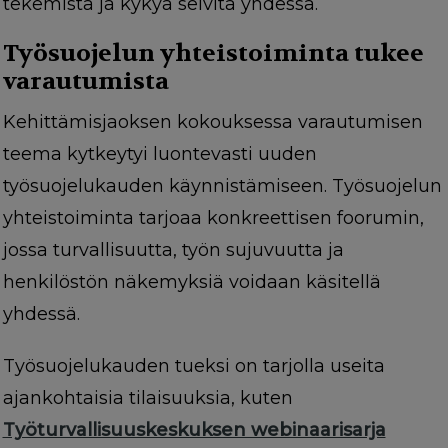
tekemistä ja kykyä selvitä yhdessä.
Työsuojelun yhteistoiminta tukee
varautumista
Kehittämisjaoksen kokouksessa varautumisen
teema kytkeytyi luontevasti uuden
työsuojelukauden käynnistämiseen. Työsuojelun
yhteistoiminta tarjoaa konkreettisen foorumin,
jossa turvallisuutta, työn sujuvuutta ja
henkilöstön näkemyksiä voidaan käsitellä
yhdessä.
Työsuojelukauden tueksi on tarjolla useita
ajankohtaisia tilaisuuksia, kuten
Työturvallisuuskeskuksen webinaarisarja