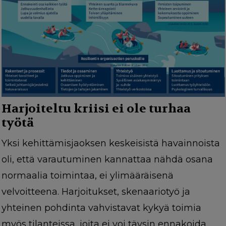
Harjoiteltu kriisi ei ole turhaa
työtä
Yksi kehittämisjaoksen keskeisistä havainnoista
oli, että varautuminen kannattaa nähdä osana
normaalia toimintaa, ei ylimääräisenä
velvoitteena. Harjoitukset, skenaariotyö ja
yhteinen pohdinta vahvistavat kykyä toimia
myös tilanteissa, joita ei voi täysin ennakoida.