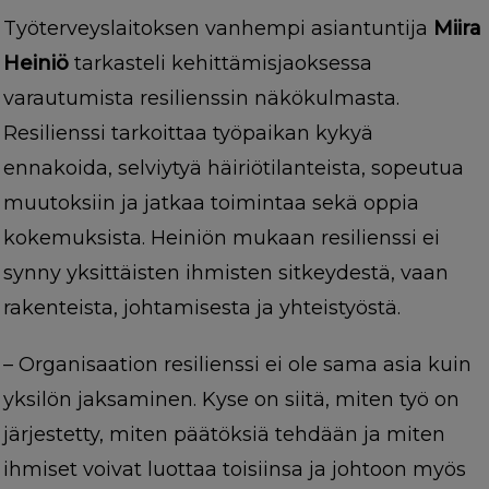
Työterveyslaitoksen vanhempi asiantuntija
Miira
Heiniö
tarkasteli kehittämisjaoksessa
varautumista resilienssin näkökulmasta.
Resilienssi tarkoittaa työpaikan kykyä
ennakoida, selviytyä häiriötilanteista, sopeutua
muutoksiin ja jatkaa toimintaa sekä oppia
kokemuksista. Heiniön mukaan resilienssi ei
synny yksittäisten ihmisten sitkeydestä, vaan
rakenteista, johtamisesta ja yhteistyöstä.
– Organisaation resilienssi ei ole sama asia kuin
yksilön jaksaminen. Kyse on siitä, miten työ on
järjestetty, miten päätöksiä tehdään ja miten
ihmiset voivat luottaa toisiinsa ja johtoon myös