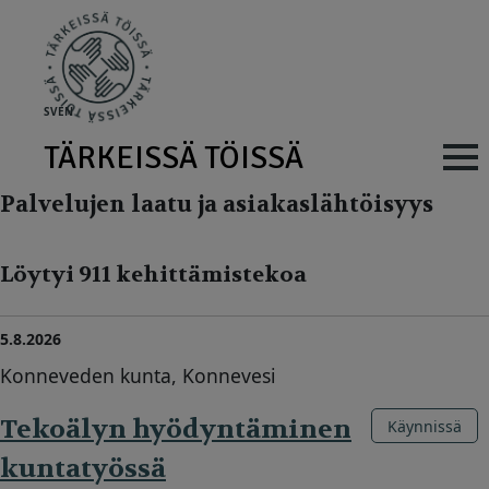
Skip to main content
SV
EN
TÄRKEISSÄ TÖISSÄ
Main navig
Palvelujen laatu ja asiakaslähtöisyys
Löytyi 911 kehittämistekoa
5.8.2026
Konneveden kunta, Konnevesi
Tekoälyn hyödyntäminen
Käynnissä
kuntatyössä