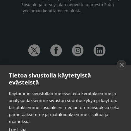
Sosiaali- ja terveysalan neuvottelujärjestö Sote)
työelämän kehittämisen alusta.
YHTEYSTIEDOT
Tietoa sivustolla käytetyistä
Anna-Mari Jaanu,
kehittämispäällikkö,
evästeistä
puh. +358 50 572 4620
Henna Honkalo,
viestintäpäällikkö,
Käytämme sivustollamme evästeitä kerätäksemme ja
puh. +358 50 479 6618
analysoidaksemme sivuston suorituskykyä ja käyttöä,
Ilari Raiski,
viestintä- ja tapahtumakoordinaattori,
tarjotaksemme sosiaalisen median ominaisuuksia sekä
puh. +358 45 130 3832
parantaaksemme ja räätälöidäksemme sisältöä ja
Susanna Laasio,
sihteeri,
puh. +358 50 590 4619
mainoksia.
tarkeissatoissa[a]kt.fi
Lue lisää