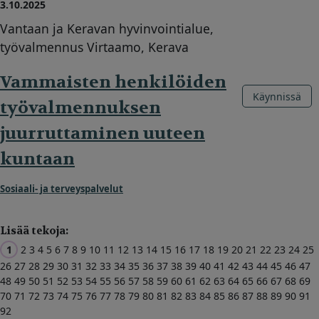
3.10.2025
Vantaan ja Keravan hyvinvointialue,
työvalmennus Virtaamo, Kerava
Vammaisten henkilöiden
Käynnissä
työvalmennuksen
juurruttaminen uuteen
kuntaan
Sosiaali- ja terveyspalvelut
Lisää tekoja:
1
2
3
4
5
6
7
8
9
10
11
12
13
14
15
16
17
18
19
20
21
22
23
24
25
26
27
28
29
30
31
32
33
34
35
36
37
38
39
40
41
42
43
44
45
46
47
48
49
50
51
52
53
54
55
56
57
58
59
60
61
62
63
64
65
66
67
68
69
70
71
72
73
74
75
76
77
78
79
80
81
82
83
84
85
86
87
88
89
90
91
92