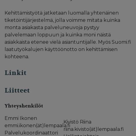
Kehittämistyötä jatketaan luomalla yhtenäinen
tiketöintijärjestelmä, jolla voimme mitata kuinka
monta asiakasta palveluneuvoja pystyy
palvelemaan loppuun ja kuinka moni näistä
asiakkaista etenee vielä asiantuntijalle. Myös Suomi.fi
laatutyökalujen käyttöönotto on kehittämisen
kohteena.
Linkit
Liitteet
Yhteyshenkilöt
Emmi Ikonen
Kivistö Riina
emmi.ikonen(ät)lempaala.fi
riina.kivisto(ät)lempaala.fi
Palvelukoordinaattori