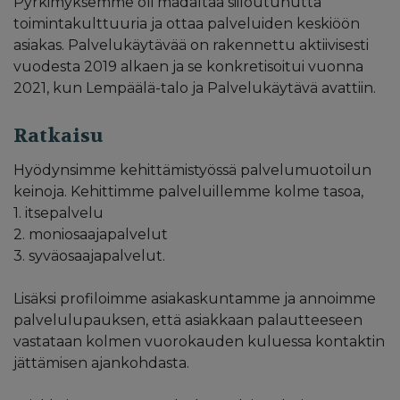
Pyrkimyksemme oli madaltaa siiloutunutta
toimintakulttuuria ja ottaa palveluiden keskiöön
asiakas. Palvelukäytävää on rakennettu aktiivisesti
vuodesta 2019 alkaen ja se konkretisoitui vuonna
2021, kun Lempäälä-talo ja Palvelukäytävä avattiin.
Ratkaisu
Hyödynsimme kehittämistyössä palvelumuotoilun
keinoja. Kehittimme palveluillemme kolme tasoa,
1. itsepalvelu
2. moniosaajapalvelut
3. syväosaajapalvelut.
Lisäksi profiloimme asiakaskuntamme ja annoimme
palvelulupauksen, että asiakkaan palautteeseen
vastataan kolmen vuorokauden kuluessa kontaktin
jättämisen ajankohdasta.