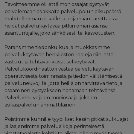
Tavoitteemme oli, että moniosaajat pystyvät
palvelemaan asiakkaita palvelupolun alkupäässä
mahdollimman pitkälle ja ohjamaan tarvittaessa
heidät palvelukäytävää pitkin oman asiansa
asiantuntijalle, joko sähköisesti tai kasvotusten.
Paransimme tiedonkulkua ja muokkasimme
palvelukäytävän henkilöstön rooleja niin, että
vastuut ja tehtävänkuvat selkeytyivät.
Palvelukoordinaattori vastaa palvelukäytävän
operatiivisesta toiminnasta ja tiedon välittämisestä
palveluneuvojille, jotta heillä on tarvittava tieto ja
osaaminen pystyäkseen hoitamaan tehtävänsä.
Palveluneuvoja on moniosaaja, joka on
asikaspalvelun ammattilainen.
Poistimme kunnille tyypilliset kesän pitkät sulkuajat
ja laajensimme palveluaikoja perinteisestä
virastotyöajasta kohti ilta-aikaa, jolloin myös työssä