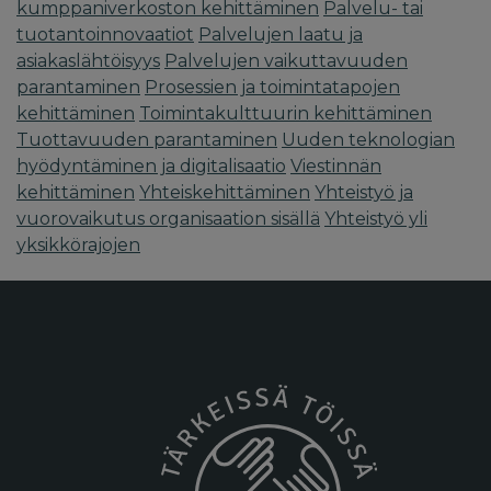
kumppaniverkoston kehittäminen
Palvelu- tai
tuotantoinnovaatiot
Palvelujen laatu ja
asiakaslähtöisyys
Palvelujen vaikuttavuuden
parantaminen
Prosessien ja toimintatapojen
kehittäminen
Toimintakulttuurin kehittäminen
Tuottavuuden parantaminen
Uuden teknologian
hyödyntäminen ja digitalisaatio
Viestinnän
kehittäminen
Yhteiskehittäminen
Yhteistyö ja
vuorovaikutus organisaation sisällä
Yhteistyö yli
yksikkörajojen