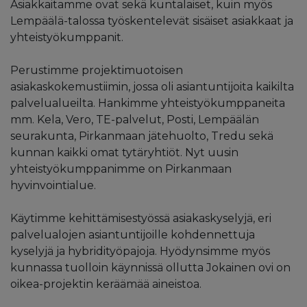
Asiakkaitamme ovat sekä kuntalaiset, kuin myös
Lempäälä-talossa työskentelevät sisäiset asiakkaat ja
yhteistyökumppanit.
Perustimme projektimuotoisen
asiakaskokemustiimin, jossa oli asiantuntijoita kaikilta
palvelualueilta. Hankimme yhteistyökumppaneita
mm. Kela, Vero, TE-palvelut, Posti, Lempäälän
seurakunta, Pirkanmaan jätehuolto, Tredu sekä
kunnan kaikki omat tytäryhtiöt. Nyt uusin
yhteistyökumppanimme on Pirkanmaan
hyvinvointialue.
Käytimme kehittämisestyössä asiakaskyselyjä, eri
palvelualojen asiantuntijoille kohdennettuja
kyselyjä ja hybridityöpajoja. Hyödynsimme myös
kunnassa tuolloin käynnissä ollutta Jokainen ovi on
oikea-projektin keräämää aineistoa.