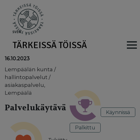
Skip to main content
SV
EN
TÄRKEISSÄ TÖISSÄ
Main navig
16.10.2023
Lempäälän kunta /
hallintopalvelut /
asiakaspalvelu,
Lempäälä
Palvelukäytävä
Käynnissä
Palkittu