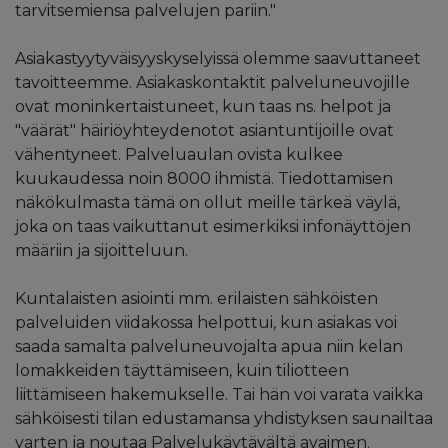
tarvitsemiensa palvelujen pariin."
Asiakastyytyväisyyskyselyissä olemme saavuttaneet
tavoitteemme. Asiakaskontaktit palveluneuvojille
ovat moninkertaistuneet, kun taas ns. helpot ja
"väärät" häiriöyhteydenotot asiantuntijoille ovat
vähentyneet. Palveluaulan ovista kulkee
kuukaudessa noin 8000 ihmistä. Tiedottamisen
näkökulmasta tämä on ollut meille tärkeä väylä,
joka on taas vaikuttanut esimerkiksi infonäyttöjen
määriin ja sijoitteluun.
Kuntalaisten asiointi mm. erilaisten sähköisten
palveluiden viidakossa helpottui, kun asiakas voi
saada samalta palveluneuvojalta apua niin kelan
lomakkeiden täyttämiseen, kuin tiliotteen
liittämiseen hakemukselle. Tai hän voi varata vaikka
sähköisesti tilan edustamansa yhdistyksen saunailtaa
varten ja noutaa Palvelukäytävältä avaimen.