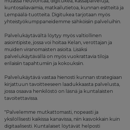
muassa neuvontaa, digitukea, kassapalveluja,
kuntosaliavaimia, matkailutietoa, kunnan esitteitä ja
Lempäälä-tuotteita. Digitukea tarjotaan myös
yhteistyökumppaneidemme sähköisiin palveluihin.
Palvelukäytävältä löytyy myös valtiollinen
asiointipiste, jossa voi hoitaa Kelan, verottajan ja
muiden viranomaisten asioita. Lisäksi
palvelukäytävällä on myös vuokrattavia tiloja
erilaisiin tapahtumiin ja kokouksiin.
Palvelukäytävä vastaa hienosti kunnan strategiaan
kirjattuun tavoitteeseen laadukkaasta palvelusta,
jossa osaava henkilöstö on läsnä ja kuntalaisten
tavoitettavissa.
"Palvelemme mutkattomasti, nopeasti ja
yksilöllisesti kaikissa kanavissa, niin kasvokkain kuin
digitaalisesti. Kuntalaiset löytävät helposti