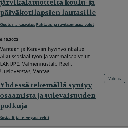
järvikalatuotteita koulu- ja
päiväkotilapsien lautasille
Opetus ja kasvatus
Puhtaus- ja ravitsemuspalvelut
6.10.2025
Vantaan ja Keravan hyvinvointialue,
Aikuissosiaalityön ja vammaispalvelut
LANUPE, Valmennustalo Reeli,
Uusioverstas, Vantaa
Valmis
Yhdessä tekemällä syntyy
osaamista ja tulevaisuuden
polkuja
Sosiaali- ja terveyspalvelut