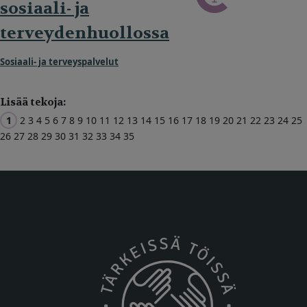
sosiaali- ja
terveydenhuollossa
Sosiaali- ja terveyspalvelut
Lisää tekoja:
1
2
3
4
5
6
7
8
9
10
11
12
13
14
15
16
17
18
19
20
21
22
23
24
25
26
27
28
29
30
31
32
33
34
35