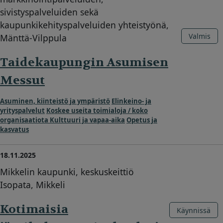
sivistyspalveluiden sekä
kaupunkikehityspalveluiden yhteistyönä,
Valmis
Mänttä-Vilppula
Taidekaupungin Asumisen
Messut
Asuminen, kiinteistö ja ympäristö
Elinkeino- ja
yrityspalvelut
Koskee useita toimialoja / koko
organisaatiota
Kulttuuri ja vapaa-aika
Opetus ja
kasvatus
18.11.2025
Mikkelin kaupunki, keskuskeittiö
Isopata, Mikkeli
Kotimaisia
Käynnissä