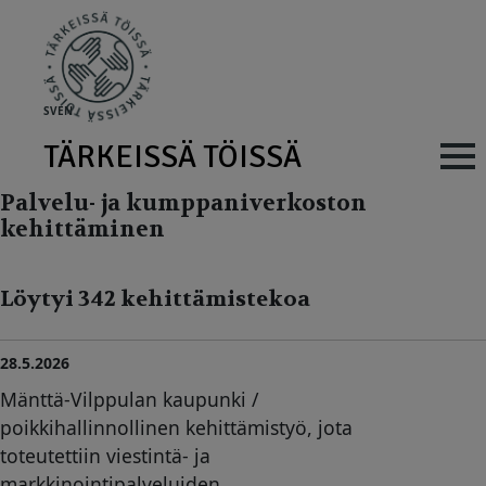
Skip to main content
SV
EN
TÄRKEISSÄ TÖISSÄ
Main navig
Palvelu- ja kumppaniverkoston
kehittäminen
Löytyi 342 kehittämistekoa
28.5.2026
Mänttä-Vilppulan kaupunki /
poikkihallinnollinen kehittämistyö, jota
toteutettiin viestintä- ja
markkinointipalveluiden,