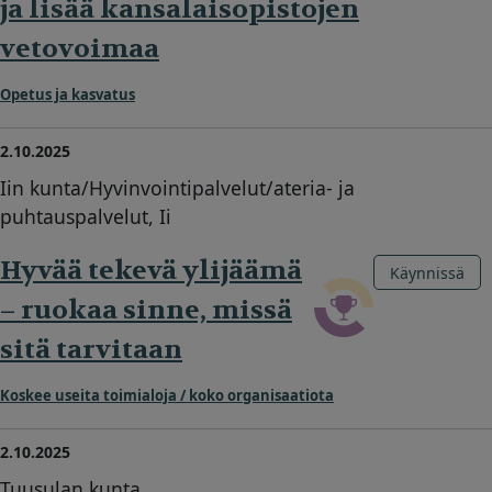
ja lisää kansalaisopistojen
vetovoimaa
Opetus ja kasvatus
2.10.2025
Iin kunta/Hyvinvointipalvelut/ateria- ja
puhtauspalvelut, Ii
Hyvää tekevä ylijäämä
Käynnissä
– ruokaa sinne, missä
sitä tarvitaan
Koskee useita toimialoja / koko organisaatiota
2.10.2025
Tuusulan kunta,