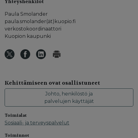
Yhteyshenkilöt
Paula Smolander
paula.smolander(ät)kuopio.fi
verkostokoordinaattori
Kuopion kaupunki
Kehittämiseen ovat osallistuneet
Johto, henkilöstö ja
palvelujen käyttäjät
Toimialat
Sosiaali- ja terveyspalvelut
Toiminnot