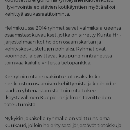
koulutettu ergonomia -yhteyshenkilöverkosto.
Hyvinvointia edistävien kotikäyntien myötä alkoi
kehittyä asukasraatitoiminta.
Helmikuussa 2014 ryhmät saivat valmiiksi alueensa
osaamistasokuvaukset, jotka on siirretty Kunta Hr -
järjestelmään kotihoidon osaamiskartan ja
kehityskeskustelujen pohjaksi. Ryhmät ovat
koonneet ja päivittävät kaupungin intranetissä
toimivaa kaikille yhteistä tietopankkia.
Kehrytoiminta on vakiintunut osaksi koko
henkilöstön osaamisen kehittymistä ja kotihoidon
laadun yhtenäistämistä. Toiminta tukee
Ikäystävällinen Kuopio -ohjelman tavoitteiden
toteutumista.
Nykyisin jokaiselle ryhmälle on valittu ns. oma
kuukausi, jolloin he erityisesti järjestävät tietoiskuja