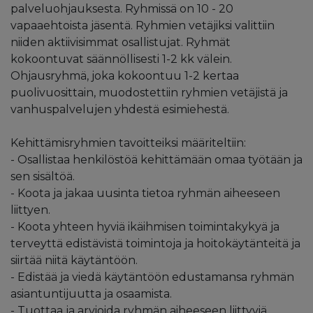
palveluohjauksesta. Ryhmissä on 10 - 20
vapaaehtoista jäsentä. Ryhmien vetäjiksi valittiin
niiden aktiivisimmat osallistujat. Ryhmät
kokoontuvat säännöllisesti 1-2 kk välein.
Ohjausryhmä, joka kokoontuu 1-2 kertaa
puolivuosittain, muodostettiin ryhmien vetäjistä ja
vanhuspalvelujen yhdestä esimiehestä.
Kehittämisryhmien tavoitteiksi määriteltiin:
- Osallistaa henkilöstöä kehittämään omaa työtään ja
sen sisältöä.
- Koota ja jakaa uusinta tietoa ryhmän aiheeseen
liittyen.
- Koota yhteen hyviä ikäihmisen toimintakykyä ja
terveyttä edistävistä toimintoja ja hoitokäytänteitä ja
siirtää niitä käytäntöön.
- Edistää ja viedä käytäntöön edustamansa ryhmän
asiantuntijuutta ja osaamista.
- Tuottaa ja arvioida ryhmän aiheeseen liittyviä