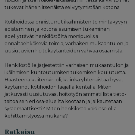
hoidon ja tuen oikea-aikaisesti niin, että kaikki toimet
tukevat hänen itsenäistä selviytymistään kotona.
Kotihoidossa onnistunut ikäihmisten toimintakyvyn
edistäminen ja kotona asumisen tukeminen
edellyttävät henkilöstöltä monipuolisia
ennaltaehkäiseviä toimia, varhaisen mukaantulon ja
uusiutuvien hoitokäytänteiden vahvaa osaamista.
Henkilöstölle järjestettiin varhaisen mukaantulon ja
ikäihmisen kuntoutumisen tukemisen koulutusta.
Haasteena kuitenkin oli, kuinka yhtenäistää hyvät
käytännöt kotihoidon laajalla kentällä. Miten
jatkuvasti uusiutuvaa, hoitotyön ammatillista tieto-
taitoa sen eri osa-alueilta kootaan ja jalkautetaan
systemaattisesti? Miten henkilöstö voisi itse olla
kehittämistyössä mukana?
Ratkaisu