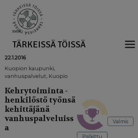
Skip to main content
SV
EN
TÄRKEISSÄ TÖISSÄ
Main navig
22.1.2016
Kuopion kaupunki,
vanhuspalvelut, Kuopio
Kehrytoiminta -
henkilöstö työnsä
kehittäjänä
vanhuspalveluiss
Valmis
a
Palkittu