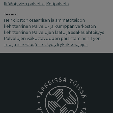
Ikääntyvien palvelut
Kotipalvelu
Teemat
Henkilöstön osaamisen ja ammattitaidon
kehittäminen
Palvelu- ja kumppaniverkoston
kehittäminen
Palvelujen laatu ja asiakaslähtöisyys
Palvelujen vaikuttavuuden parantaminen
Työn
imu ja innostus
Yhteistyö yli yksikkörajojen