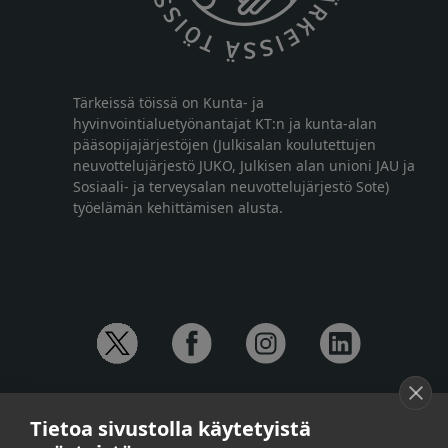
Tärkeissä töissä on Kunta- ja
hyvinvointialuetyönantajat KT:n ja kunta-alan
pääsopijajärjestöjen (Julkisalan koulutettujen
neuvottelujärjestö JUKO, Julkisen alan unioni JAU ja
Sosiaali- ja terveysalan neuvottelujärjestö Sote)
työelämän kehittämisen alusta.
YHTEYSTIEDOT
Tietoa sivustolla käytetyistä
Anna-Mari Jaanu,
kehittämispäällikkö,