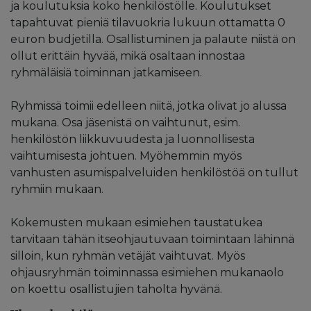
ja koulutuksia koko henkilöstölle. Koulutukset
tapahtuvat pieniä tilavuokria lukuun ottamatta 0
euron budjetilla. Osallistuminen ja palaute niistä on
ollut erittäin hyvää, mikä osaltaan innostaa
ryhmäläisiä toiminnan jatkamiseen.
Ryhmissä toimii edelleen niitä, jotka olivat jo alussa
mukana. Osa jäsenistä on vaihtunut, esim.
henkilöstön liikkuvuudesta ja luonnollisesta
vaihtumisesta johtuen. Myöhemmin myös
vanhusten asumispalveluiden henkilöstöä on tullut
ryhmiin mukaan.
Kokemusten mukaan esimiehen taustatukea
tarvitaan tähän itseohjautuvaan toimintaan lähinnä
silloin, kun ryhmän vetäjät vaihtuvat. Myös
ohjausryhmän toiminnassa esimiehen mukanaolo
on koettu osallistujien taholta hyvänä.