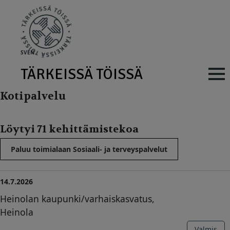
Skip to main content
SV
EN
TÄRKEISSÄ TÖISSÄ
Main navig
Kotipalvelu
Löytyi 71 kehittämistekoa
Paluu toimialaan Sosiaali- ja terveyspalvelut
14.7.2026
Heinolan kaupunki/varhaiskasvatus,
Heinola
Valmis