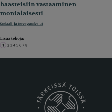
haasteisiin vastaaminen
monialaisesti
Sosiaali- ja terveyspalvelut
Lisää tekoja:
1
2
3
4
5
6
7
8