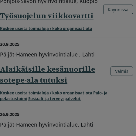
Pohjois-Savon hyvinvointialue, Kuopio
Käynnissä
Työsuojelun viikkovartti
Koskee useita toimialoja / koko organisaatiota
30.9.2025
Päijät-Hämeen hyvinvointialue , Lahti
Alaikäisille kesänuorille
Valmis
sotepe-ala tutuksi
Koskee useita toimialoja / koko organisaatiota
Palo- ja
pelastustoimi
Sosiaali- ja terveyspalvelut
26.9.2025
Päijät-Hämeen hyvinvointialue, Lahti