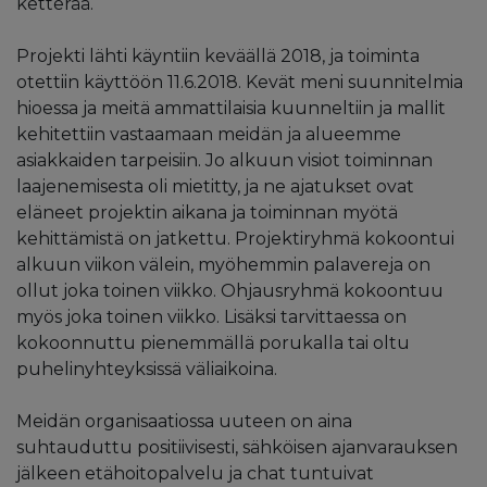
ketterää.
Projekti lähti käyntiin keväällä 2018, ja toiminta
otettiin käyttöön 11.6.2018. Kevät meni suunnitelmia
hioessa ja meitä ammattilaisia kuunneltiin ja mallit
kehitettiin vastaamaan meidän ja alueemme
asiakkaiden tarpeisiin. Jo alkuun visiot toiminnan
laajenemisesta oli mietitty, ja ne ajatukset ovat
eläneet projektin aikana ja toiminnan myötä
kehittämistä on jatkettu. Projektiryhmä kokoontui
alkuun viikon välein, myöhemmin palavereja on
ollut joka toinen viikko. Ohjausryhmä kokoontuu
myös joka toinen viikko. Lisäksi tarvittaessa on
kokoonnuttu pienemmällä porukalla tai oltu
puhelinyhteyksissä väliaikoina.
Meidän organisaatiossa uuteen on aina
suhtauduttu positiivisesti, sähköisen ajanvarauksen
jälkeen etähoitopalvelu ja chat tuntuivat