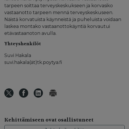
tarpeen soittaa terveyskeskukseen ja korvasiko
vastaanotto tarpeen mennä terveyskeskuseen.
Näistä korvatuista käynneistä ja puheluista voidaan
laskea montako vastaanottokäyntiä korvautui
etävastaanoton avulla.
Yhteyshenkilöt
Suvi Hakala
suvi.hakala(ät)tk.poytya.fi
Kehittämiseen ovat osallistuneet