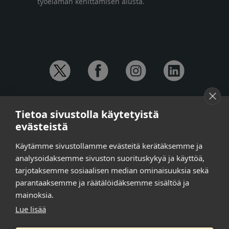
työelämän kehittämisen alusta.
YHTEYSTIEDOT
Tietoa sivustolla käytetyistä
Anna-Mari Jaanu,
kehittämispäällikkö,
evästeistä
puh. +358 50 572 4620
Henna Honkalo,
viestintäpäällikkö,
Käytämme sivustollamme evästeitä kerätäksemme ja
puh. +358 50 479 6618
analysoidaksemme sivuston suorituskykyä ja käyttöä,
Ilari Raiski,
viestintä- ja tapahtumakoordinaattori,
tarjotaksemme sosiaalisen median ominaisuuksia sekä
puh. +358 45 130 3832
parantaaksemme ja räätälöidäksemme sisältöä ja
Susanna Laasio,
sihteeri,
puh. +358 50 590 4619
mainoksia.
tarkeissatoissa[a]kt.fi
Lue lisää