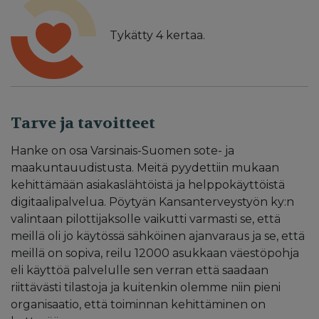
Tykätty
4
kertaa.
Tarve ja tavoitteet
Hanke on osa Varsinais-Suomen sote- ja
maakuntauudistusta. Meitä pyydettiin mukaan
kehittämään asiakaslähtöistä ja helppokäyttöistä
digitaalipalvelua. Pöytyän Kansanterveystyön ky:n
valintaan pilottijaksolle vaikutti varmasti se, että
meillä oli jo käytössä sähköinen ajanvaraus ja se, että
meillä on sopiva, reilu 12000 asukkaan väestöpohja
eli käyttöä palvelulle sen verran että saadaan
riittävästi tilastoja ja kuitenkin olemme niin pieni
organisaatio, että toiminnan kehittäminen on