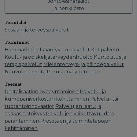
Johto/esihenkilöt
ja henkilöstö
Toimialat
Sosiaali- ja terveyspalvelut
Toiminnot
Hammashoito
Ikääntyvien palvelut
Kotipalvelu
Koulu- ja opiskelijaterveydenhuolto
Kuntoutus ja
terapiapalvelut
Mielenterveys- ja päihdepalvelut
Neuvolatoiminta
Perusterveydenhoito
Teemat
Digitalisaation hyödyntäminen
Palvelu- ja
kumppaniverkoston kehittäminen
Palvelu- tai
tuotantoinnovaatiot
Palvelujen laatu ja
asiakaslähtöisyys
Palvelujen vaikuttavuuden
parantaminen
Prosessien ja toimintatapojen
kehittäminen