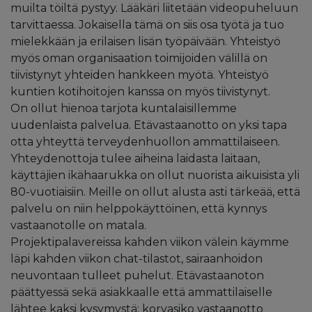
muilta töiltä pystyy. Lääkäri liitetään videopuheluun
tarvittaessa. Jokaisella tämä on siis osa työtä ja tuo
mielekkään ja erilaisen lisän työpäivään. Yhteistyö
myös oman organisaation toimijoiden välillä on
tiivistynyt yhteiden hankkeen myötä. Yhteistyö
kuntien kotihoitojen kanssa on myös tiivistynyt.
On ollut hienoa tarjota kuntalaisillemme
uudenlaista palvelua. Etävastaanotto on yksi tapa
otta yhteyttä terveydenhuollon ammattilaiseen.
Yhteydenottoja tulee aiheina laidasta laitaan,
käyttäjien ikähaarukka on ollut nuorista aikuisista yli
80-vuotiaisiin. Meille on ollut alusta asti tärkeää, että
palvelu on niin helppokäyttöinen, että kynnys
vastaanotolle on matala.
Projektipalavereissa kahden viikon välein käymme
läpi kahden viikon chat-tilastot, sairaanhoidon
neuvontaan tulleet puhelut. Etävastaanoton
päättyessä sekä asiakkaalle että ammattilaiselle
lähtee kaksi kysymystä: korvasiko vastaanotto