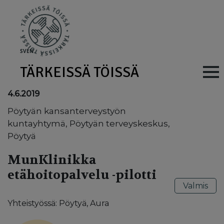
Skip to main content
SV
EN
TÄRKEISSÄ TÖISSÄ
Main navig
4.6.2019
Pöytyän kansanterveystyön
kuntayhtymä, Pöytyän terveyskeskus,
Pöytyä
MunKlinikka
etähoitopalvelu -pilotti
Valmis
Yhteistyössä: Pöytyä, Aura