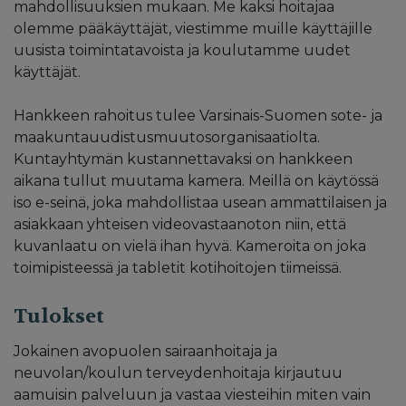
mahdollisuuksien mukaan. Me kaksi hoitajaa
olemme pääkäyttäjät, viestimme muille käyttäjille
uusista toimintatavoista ja koulutamme uudet
käyttäjät.
Hankkeen rahoitus tulee Varsinais-Suomen sote- ja
maakuntauudistusmuutosorganisaatiolta.
Kuntayhtymän kustannettavaksi on hankkeen
aikana tullut muutama kamera. Meillä on käytössä
iso e-seinä, joka mahdollistaa usean ammattilaisen ja
asiakkaan yhteisen videovastaanoton niin, että
kuvanlaatu on vielä ihan hyvä. Kameroita on joka
toimipisteessä ja tabletit kotihoitojen tiimeissä.
Tulokset
Jokainen avopuolen sairaanhoitaja ja
neuvolan/koulun terveydenhoitaja kirjautuu
aamuisin palveluun ja vastaa viesteihin miten vain