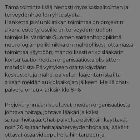
Tämä toiminta lisää hienosti myös sosiaalitoimen ja
terveydenhuollon yhteistyötä.
Hanketta ja MunKlinikan toimintaa on projektin
aikana esitelty useille eri terveydenhuollon
toimijoille. Varsinais-Suomen sairaanhoitopiiristä
neurologian poliklinikka on mahdollisesti ottamassa
toimintaa käyttöön, mahdollisesti erikoislääkärin
konsultaatio meidän organisaatiosta olisi sitten
mahdollista. Päivystyksen osalta käydään
keskusteluja mahd. palvelun laajentamista ilta-
aikaan meidän aukioloaikojan jälkeen. Meillä chat-
palvelu on auki arkisin klo 8-16.
Projektiryhmään kuuluvat meidän organisaatiosta
johtava hoitaja, johtava lääkäri ja kaksi
sairaanhoitajaa. Chat-palvelua päivittäin käyttävät
noin 20 sairaanhoitajaa/terveydenhoitajaa, lääkärit
ottavat osaa videopuheluihin tarpeen ja