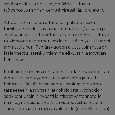
sekä projekti- ja ohjausryhmään kuuluvien
työpanos toiminnan kehittämisessä läpi projektin.
Alkuun toiminta on ollut chat-palvelua sekä
tarvittaessa videovastaanottoa hoitajan/lääkärin ja
asiakkaan välillä. Tarvittaessa samaan keskusteluun
tai videovastaanottoon voidaan liittää myös useampi
ammattilainen. Tämän vuoden alusta toimintaa on
laajennettu jäsenkuntiemme eli Auran ja Pöytyän
kotihoitoon.
Kotihoidon tiimeissä on tabletit, joilla he voivat ottaa
ammattilaisyhteyden asiakkaan kotoa ja meillä
hoitaja tai lääkäri ottaa kantaa asiakkaan hoidon
tarpeeseen ja sovitaan jatkohoidosta. Kotihoidon
asiakkaat usein nihkeästi lähtisivät vastaanotolle,
näin käynti voidaan korvata viedeovastaanotolla.
Tämä tuo säästöä myös asiakkaalle (esim. Kela-taksi).