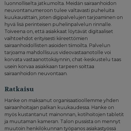
luonnolliselta jatkumolta. Meidän sairaanhoidon
neuvontanumeroon tulee valtavasti puheluita
kuukausittain, joten digipalvelujen tarjoaminen on
hyvä lisä perinteisen puhelinpalvelun rinnalle.
Toiveena on, että asiakkaat löytävät digitaaliset
vaihtoehdot erityisesti kiireettömien
sairaanhoidollisten asioiden tiimoilta. Palvelun
tarjoama mahdollisuus videovastaanotolle voi
korvata vastaanottokäynnin, chat-keskustelu taas
usein korvaa asiakkaan tarpeen soittaa
sairaanhoidon neuvontaan.
Ratkaisu
Hanke on maksanut organisaatioollemme yhden
sairaanhoitajan palkan kuukaudessa. Hanke on
myös kustantanut mainonnan, kotihoitojen tabletit
ja muutaman kameran. Talon pussista on mennyt
muutoin henkilökunnan työpanos asiakastyössä