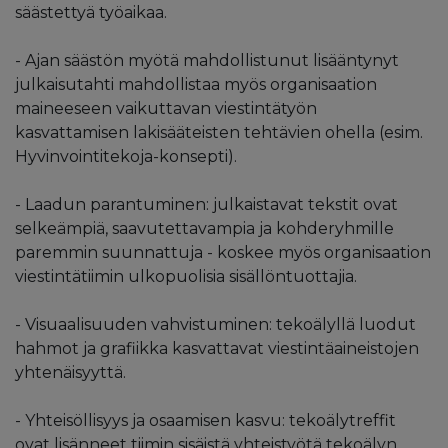
säästettyä työaikaa.
- Ajan säästön myötä mahdollistunut lisääntynyt
julkaisutahti mahdollistaa myös organisaation
maineeseen vaikuttavan viestintätyön
kasvattamisen lakisääteisten tehtävien ohella (esim.
Hyvinvointitekoja-konsepti).
- Laadun parantuminen: julkaistavat tekstit ovat
selkeämpiä, saavutettavampia ja kohderyhmille
paremmin suunnattuja - koskee myös organisaation
viestintätiimin ulkopuolisia sisällöntuottajia.
- Visuaalisuuden vahvistuminen: tekoälyllä luodut
hahmot ja grafiikka kasvattavat viestintäaineistojen
yhtenäisyyttä.
- Yhteisöllisyys ja osaamisen kasvu: tekoälytreffit
ovat lisänneet tiimin sisäistä yhteistyötä tekoälyn