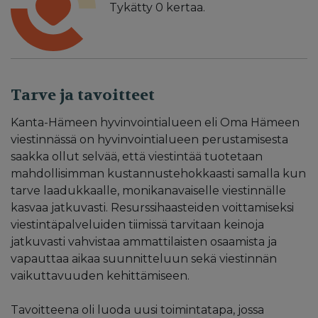
Tykätty
0
kertaa.
Tarve ja tavoitteet
Kanta-Hämeen hyvinvointialueen eli Oma Hämeen
viestinnässä on hyvinvointialueen perustamisesta
saakka ollut selvää, että viestintää tuotetaan
mahdollisimman kustannustehokkaasti samalla kun
tarve laadukkaalle, monikanavaiselle viestinnälle
kasvaa jatkuvasti. Resurssihaasteiden voittamiseksi
viestintäpalveluiden tiimissä tarvitaan keinoja
jatkuvasti vahvistaa ammattilaisten osaamista ja
vapauttaa aikaa suunnitteluun sekä viestinnän
vaikuttavuuden kehittämiseen.
Tavoitteena oli luoda uusi toimintatapa, jossa