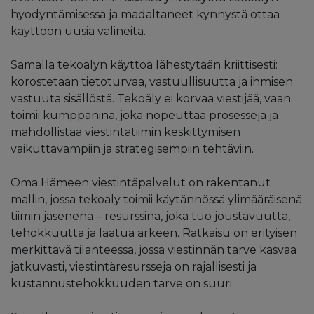
hyödyntämisessä ja madaltaneet kynnystä ottaa
käyttöön uusia välineitä.
Samalla tekoälyn käyttöä lähestytään kriittisesti:
korostetaan tietoturvaa, vastuullisuutta ja ihmisen
vastuuta sisällöstä. Tekoäly ei korvaa viestijää, vaan
toimii kumppanina, joka nopeuttaa prosesseja ja
mahdollistaa viestintätiimin keskittymisen
vaikuttavampiin ja strategisempiin tehtäviin.
Oma Hämeen viestintäpalvelut on rakentanut
mallin, jossa tekoäly toimii käytännössä ylimääräisenä
tiimin jäsenenä – resurssina, joka tuo joustavuutta,
tehokkuutta ja laatua arkeen. Ratkaisu on erityisen
merkittävä tilanteessa, jossa viestinnän tarve kasvaa
jatkuvasti, viestintäresursseja on rajallisesti ja
kustannustehokkuuden tarve on suuri.