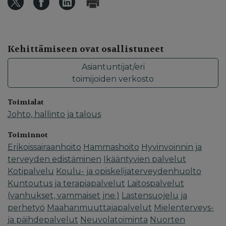
Kehittämiseen ovat osallistuneet
Asiantuntijat/eri
toimijoiden verkosto
Toimialat
Johto, hallinto ja talous
Toiminnot
Erikoissairaanhoito
Hammashoito
Hyvinvoinnin ja
terveyden edistäminen
Ikääntyvien palvelut
Kotipalvelu
Koulu- ja opiskelijaterveydenhuolto
Kuntoutus ja terapiapalvelut
Laitospalvelut
(vanhukset, vammaiset jne.)
Lastensuojelu ja
perhetyö
Maahanmuuttajapalvelut
Mielenterveys-
ja päihdepalvelut
Neuvolatoiminta
Nuorten