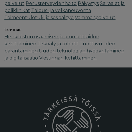
palvelut
Perusterveydenhoito
Päivystys
Sairaalat ja
poliklinikat
Talous- ja velkaneuvonta
Toimeentulotuki ja sosiaalityö
Vammaispalvelut
Teemat
Henkilöstön osaamisen ja ammattitaidon
kehittäminen
Tekoäly ja robotit
Tuottavuuden
parantaminen
Uuden teknologian hyödyntäminen
ja digitalisaatio
Viestinnän kehittäminen