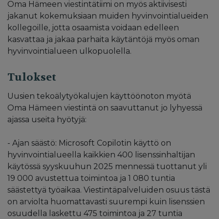
Oma Hämeen viestintätiimi on myös aktiivisesti
jakanut kokemuksiaan muiden hyvinvointialueiden
kollegoille, jotta osaamista voidaan edelleen
kasvattaa ja jakaa parhaita käytäntöjä myös oman
hyvinvointialueen ulkopuolella.
Tulokset
Uusien tekoälytyökalujen käyttöönoton myötä
Oma Hämeen viestintä on saavuttanut jo lyhyessä
ajassa useita hyötyjä:
- Ajan säästö: Microsoft Copilotin käyttö on
hyvinvointialueella kaikkien 400 lisenssinhaltijan
käytössä syyskuuhun 2025 mennessä tuottanut yli
19 000 avustettua toimintoa ja 1 080 tuntia
säästettyä työaikaa. Viestintäpalveluiden osuus tästä
on arviolta huomattavasti suurempi kuin lisenssien
osuudella laskettu 475 toimintoa ja 27 tuntia