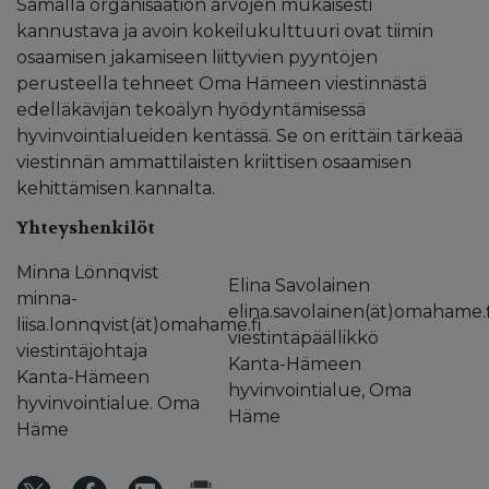
Samalla organisaation arvojen mukaisesti
kannustava ja avoin kokeilukulttuuri ovat tiimin
osaamisen jakamiseen liittyvien pyyntöjen
perusteella tehneet Oma Hämeen viestinnästä
edelläkävijän tekoälyn hyödyntämisessä
hyvinvointialueiden kentässä. Se on erittäin tärkeää
viestinnän ammattilaisten kriittisen osaamisen
kehittämisen kannalta.
Yhteyshenkilöt
Minna Lönnqvist
Elina Savolainen
minna-
elina.savolainen(ät)omahame.f
liisa.lonnqvist(ät)omahame.fi
viestintäpäällikkö
viestintäjohtaja
Kanta-Hämeen
Kanta-Hämeen
hyvinvointialue, Oma
hyvinvointialue. Oma
Häme
Häme