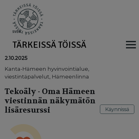
Skip to main content
SV
EN
TÄRKEISSÄ TÖISSÄ
Main navig
2.10.2025
Kanta-Hämeen hyvinvointialue,
viestintäpalvelut, Hämeenlinna
Tekoäly - Oma Hämeen
viestinnän näkymätön
lisäresurssi
Käynnissä