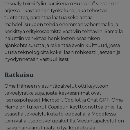
tekoäly toimii “ylimääräisenä resurssina” viestinnän
arjessa – käytännön työkaluna, joka tehostaa
tuotantoa, parantaa laatua sekä antaa
mahdollisuuden tehdä enemmän vähemmällä ja
keskittyä erityisosaamista vaativiin tehtäviin. Samalla
haluttiin vahvistaa henkilöstön osaamisen
ajankohtaisuutta ja rakentaa avoin kulttuuri, jossa
uusia teknologioita kokeillaan rohkeasti, jaetaan ja
hyödynnetään vastuullisesti.
Ratkaisu
Oma Hämeen viestintäpalvelut otti käyttöön
tekoälyratkaisuja, joista keskeisimmät ovat
lisenssipohjaiset Microsoft Copilot ja Chat GPT. Oma
Häme on tukenut Copilotin käyttöönottoa ohjeilla,
sisäisellä tekoälylukutaito-oppaalla ja Moodlessa
toimivalla itseopiskelupaketilla. Viestintäpalvelut on
lisäksi hankkinut räätälöityä koulutusta