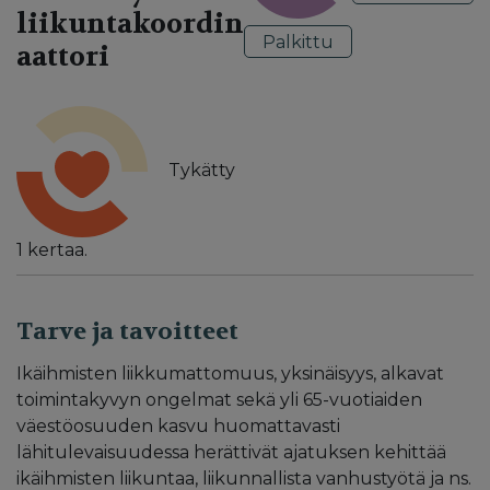
liikuntakoordin
Palkittu
aattori
Tykätty
1
kertaa.
Tarve ja tavoitteet
Ikäihmisten liikkumattomuus, yksinäisyys, alkavat
toimintakyvyn ongelmat sekä yli 65-vuotiaiden
väestöosuuden kasvu huomattavasti
lähitulevaisuudessa herättivät ajatuksen kehittää
ikäihmisten liikuntaa, liikunnallista vanhustyötä ja ns.