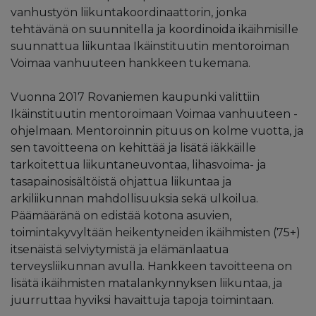
vanhustyön liikuntakoordinaattorin, jonka
tehtävänä on suunnitella ja koordinoida ikäihmisille
suunnattua liikuntaa Ikäinstituutin mentoroiman
Voimaa vanhuuteen hankkeen tukemana.
Vuonna 2017 Rovaniemen kaupunki valittiin
Ikäinstituutin mentoroimaan Voimaa vanhuuteen -
ohjelmaan. Mentoroinnin pituus on kolme vuotta, ja
sen tavoitteena on kehittää ja lisätä iäkkäille
tarkoitettua liikuntaneuvontaa, lihasvoima- ja
tasapainosisältöistä ohjattua liikuntaa ja
arkiliikunnan mahdollisuuksia sekä ulkoilua.
Päämääränä on edistää kotona asuvien,
toimintakyvyltään heikentyneiden ikäihmisten (75+)
itsenäistä selviytymistä ja elämänlaatua
terveysliikunnan avulla. Hankkeen tavoitteena on
lisätä ikäihmisten matalankynnyksen liikuntaa, ja
juurruttaa hyviksi havaittuja tapoja toimintaan.