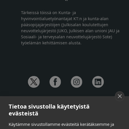
Tärkeissä töissä on Kunta- ja
hyvinvointialuetyönantajat KT:n ja kunta-alan
pääsopijajärjestöjen (Julkisalan koulutettujen
neuvottelujärjestö JUKO, Julkisen alan unioni JAU ja
Sosiaali- ja terveysalan neuvottelujärjestö Sote)
työelämän kehittämisen alusta.
YHTEYSTIEDOT
Tietoa sivustolla käytetyistä
Anna-Mari Jaanu,
kehittämispäällikkö,
evästeistä
puh. +358 50 572 4620
Henna Honkalo,
viestintäpäällikkö,
Käytämme sivustollamme evästeitä kerätäksemme ja