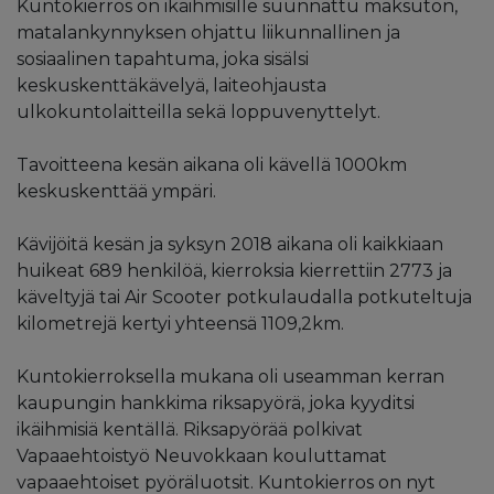
Kuntokierros on ikäihmisille suunnattu maksuton,
matalankynnyksen ohjattu liikunnallinen ja
sosiaalinen tapahtuma, joka sisälsi
keskuskenttäkävelyä, laiteohjausta
ulkokuntolaitteilla sekä loppuvenyttelyt.
Tavoitteena kesän aikana oli kävellä 1000km
keskuskenttää ympäri.
Kävijöitä kesän ja syksyn 2018 aikana oli kaikkiaan
huikeat 689 henkilöä, kierroksia kierrettiin 2773 ja
käveltyjä tai Air Scooter potkulaudalla potkuteltuja
kilometrejä kertyi yhteensä 1109,2km.
Kuntokierroksella mukana oli useamman kerran
kaupungin hankkima riksapyörä, joka kyyditsi
ikäihmisiä kentällä. Riksapyörää polkivat
Vapaaehtoistyö Neuvokkaan kouluttamat
vapaaehtoiset pyöräluotsit. Kuntokierros on nyt