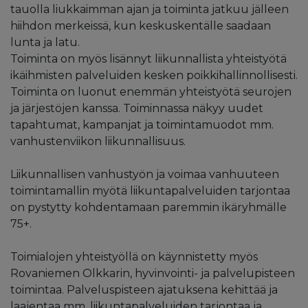
tauolla liukkaimman ajan ja toiminta jatkuu jälleen
hiihdon merkeissä, kun keskuskentälle saadaan
lunta ja latu.
Toiminta on myös lisännyt liikunnallista yhteistyötä
ikäihmisten palveluiden kesken poikkihallinnollisesti.
Toiminta on luonut enemmän yhteistyötä seurojen
ja järjestöjen kanssa. Toiminnassa näkyy uudet
tapahtumat, kampanjat ja toimintamuodot mm.
vanhustenviikon liikunnallisuus.
Liikunnallisen vanhustyön ja voimaa vanhuuteen
toimintamallin myötä liikuntapalveluiden tarjontaa
on pystytty kohdentamaan paremmin ikäryhmälle
75+.
Toimialojen yhteistyöllä on käynnistetty myös
Rovaniemen Olkkarin, hyvinvointi- ja palvelupisteen
toimintaa. Palveluspisteen ajatuksena kehittää ja
laajentaa mm. liikuntapalveluiden tarjontaa ja