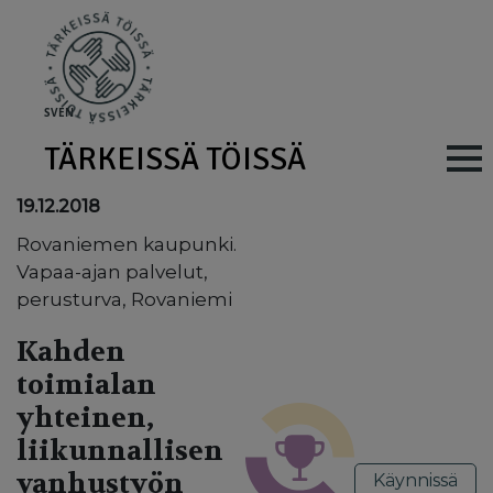
Skip to main content
SV
EN
TÄRKEISSÄ TÖISSÄ
Main navig
19.12.2018
Rovaniemen kaupunki.
Vapaa-ajan palvelut,
perusturva, Rovaniemi
Kahden
toimialan
yhteinen,
liikunnallisen
vanhustyön
Käynnissä