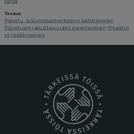
tanssi
Teemat
Palvelu- ja kumppaniverkoston kehittäminen
Palvelujen vaikuttavuuden parantaminen
Yhteistyö
yli yksikkörajojen