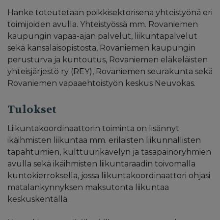
Hanke toteutetaan poikkisektorisena yhteistyönä eri
toimijoiden avulla. Yhteistyössä mm. Rovaniemen
kaupungin vapaa-ajan palvelut, liikuntapalvelut
sekä kansalaisopistosta, Rovaniemen kaupungin
perusturva ja kuntoutus, Rovaniemen eläkeläisten
yhteisjärjestö ry (REY), Rovaniemen seurakunta sekä
Rovaniemen vapaaehtoistyön keskus Neuvokas.
Tulokset
Liikuntakoordinaattorin toiminta on lisännyt
ikäihmisten liikuntaa mm. erilaisten liikunnallisten
tapahtumien, kulttuurikävelyn ja tasapainoryhmien
avulla sekä ikäihmisten liikuntaraadin toivomalla
kuntokierroksella, jossa liikuntakoordinaattori ohjasi
matalankynnyksen maksutonta liikuntaa
keskuskentällä.