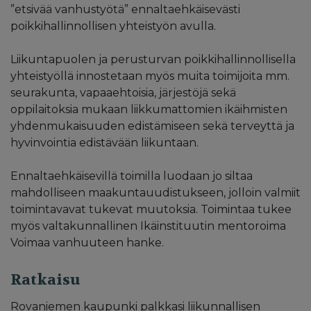
”etsivää vanhustyötä” ennaltaehkäisevästi
poikkihallinnollisen yhteistyön avulla.
Liikuntapuolen ja perusturvan poikkihallinnollisella
yhteistyöllä innostetaan myös muita toimijoita mm.
seurakunta, vapaaehtoisia, järjestöjä sekä
oppilaitoksia mukaan liikkumattomien ikäihmisten
yhdenmukaisuuden edistämiseen sekä terveyttä ja
hyvinvointia edistävään liikuntaan.
Ennaltaehkäisevillä toimilla luodaan jo siltaa
mahdolliseen maakuntauudistukseen, jolloin valmiit
toimintavavat tukevat muutoksia. Toimintaa tukee
myös valtakunnallinen Ikäinstituutin mentoroima
Voimaa vanhuuteen hanke.
Ratkaisu
Rovaniemen kaupunki palkkasi liikunnallisen