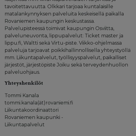
tavoitettavuutta. Olkkari tarjoaa kuntalaisille
matalankynnyksen palveluita keskeisellä paikalla
Rovaniemen kaupungin keskustassa.
Palvelupisteessä toimivat kaupungin Osviitta,
palveluneuvonta, lippupalvelut: Ticket master ja
lippu.fi, Waltti sekä Virtu-piste. Viikko-ohjelmassa
palveluja tarjoavat poikkihallinnollisella yhteystyöllä
mm. Liikuntapalvelut, työllisyyspalvelut, paikalliset
järjestöt, järjestöpiste Joiku sekä terveydenhuollon
palveluohjaus.
Yhteyshenkilöt
Tommi Kanala
tommi.kanala(ät)rovaniemi.fi
Liikuntakoordinaattori
Rovaniemen kaupunki -
Liikuntapalvelut