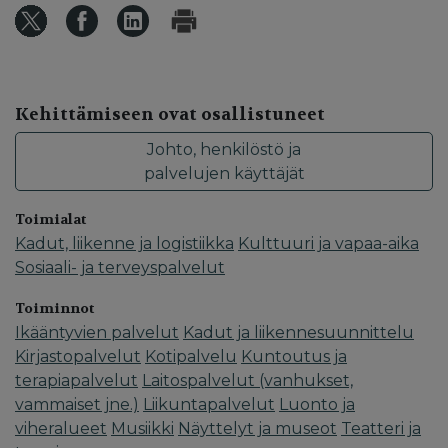
Kehittämiseen ovat osallistuneet
Johto, henkilöstö ja
palvelujen käyttäjät
Toimialat
Kadut, liikenne ja logistiikka
Kulttuuri ja vapaa-aika
Sosiaali- ja terveyspalvelut
Toiminnot
Ikääntyvien palvelut
Kadut ja liikennesuunnittelu
Kirjastopalvelut
Kotipalvelu
Kuntoutus ja
terapiapalvelut
Laitospalvelut (vanhukset,
vammaiset jne.)
Liikuntapalvelut
Luonto ja
viheralueet
Musiikki
Näyttelyt ja museot
Teatteri ja