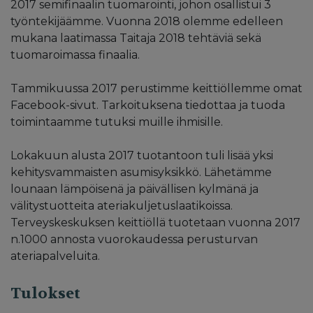
2017 semifinaalin tuomarointi, johon osallistui 3
työntekijäämme. Vuonna 2018 olemme edelleen
mukana laatimassa Taitaja 2018 tehtäviä sekä
tuomaroimassa finaalia.
Tammikuussa 2017 perustimme keittiöllemme omat
Facebook-sivut. Tarkoituksena tiedottaa ja tuoda
toimintaamme tutuksi muille ihmisille.
Lokakuun alusta 2017 tuotantoon tuli lisää yksi
kehitysvammaisten asumisyksikkö. Lähetämme
lounaan lämpöisenä ja päivällisen kylmänä ja
välitystuotteita ateriakuljetuslaatikoissa.
Terveyskeskuksen keittiöllä tuotetaan vuonna 2017
n.1000 annosta vuorokaudessa perusturvan
ateriapalveluita.
Tulokset