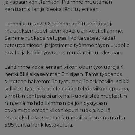
ja vapaan kehittämisen. Pidimme muutaman
kehittämisillan ja ideoita lähti tulemaan.
Tammikuussa 2016 otimme kehittämisideat ja
muutoksen todelliseen kokeiluun keittiöllämme.
Saimme ruokapalvelupäälliköltä vapaat kädet
toteuttamiseen, järjestimme työmme täysin uudella
tavalla ja kaikki työvuorot muokattiin uudestaan.
Lähdimme kokeilemaan viikonlopun työvuoroja 4
henkilöllä aikaisemman 5:n sijaan. Tämä työpanos
siirretään halvemmille työtunneille arkipäiviin. Kaikki
sellaiset työt, joita ei ole pakko tehdä viikonloppuna,
siirrettiin tehtäväksi arkena. Ruokalistaa muokattiin
niin, että mahdollisimman paljon pystytään
esivalmistelemaan viikonlopun ruokia. Näillä
muutoksilla säästetään lauantailta ja sunnuntailta
5,95 tuntia henkilöstökuluja.