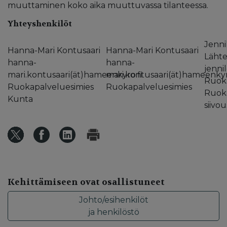
muuttaminen koko aika muuttuvassa tilanteessa.
Yhteyshenkilöt
Jenni
Hanna-Mari Kontusaari
Hanna-Mari Kontusaari
Läht
hanna-
hanna-
jenni
mari.kontusaari(ät)hameenkyro.fi
mari.kontusaari(ät)hameenkyr
Ruoka
Ruokapalveluesimies
Ruokapalveluesimies
Ruoka
Kunta
siivo
Kehittämiseen ovat osallistuneet
Johto/esihenkilöt
ja henkilöstö