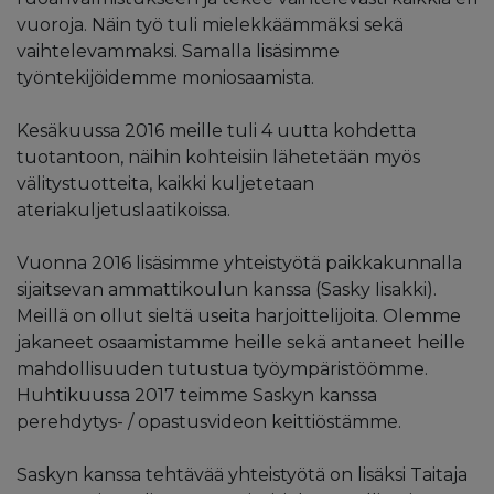
vuoroja. Näin työ tuli mielekkäämmäksi sekä
vaihtelevammaksi. Samalla lisäsimme
työntekijöidemme moniosaamista.
Kesäkuussa 2016 meille tuli 4 uutta kohdetta
tuotantoon, näihin kohteisiin lähetetään myös
välitystuotteita, kaikki kuljetetaan
ateriakuljetuslaatikoissa.
Vuonna 2016 lisäsimme yhteistyötä paikkakunnalla
sijaitsevan ammattikoulun kanssa (Sasky Iisakki).
Meillä on ollut sieltä useita harjoittelijoita. Olemme
jakaneet osaamistamme heille sekä antaneet heille
mahdollisuuden tutustua työympäristöömme.
Huhtikuussa 2017 teimme Saskyn kanssa
perehdytys- / opastusvideon keittiöstämme.
Saskyn kanssa tehtävää yhteistyötä on lisäksi Taitaja