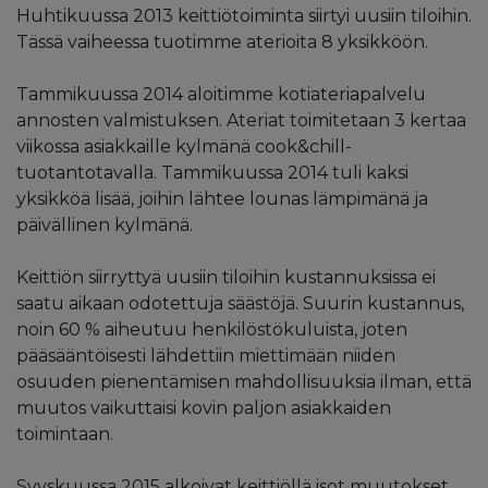
Huhtikuussa 2013 keittiötoiminta siirtyi uusiin tiloihin.
Tässä vaiheessa tuotimme aterioita 8 yksikköön.
Tammikuussa 2014 aloitimme kotiateriapalvelu
annosten valmistuksen. Ateriat toimitetaan 3 kertaa
viikossa asiakkaille kylmänä cook&chill-
tuotantotavalla. Tammikuussa 2014 tuli kaksi
yksikköä lisää, joihin lähtee lounas lämpimänä ja
päivällinen kylmänä.
Keittiön siirryttyä uusiin tiloihin kustannuksissa ei
saatu aikaan odotettuja säästöjä. Suurin kustannus,
noin 60 % aiheutuu henkilöstökuluista, joten
pääsääntöisesti lähdettiin miettimään niiden
osuuden pienentämisen mahdollisuuksia ilman, että
muutos vaikuttaisi kovin paljon asiakkaiden
toimintaan.
Syyskuussa 2015 alkoivat keittiöllä isot muutokset.