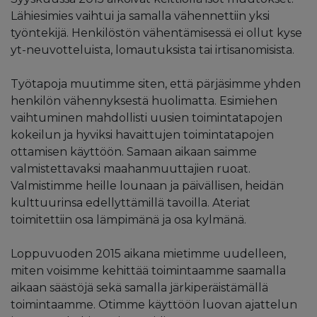
Lähiesimies vaihtui ja samalla vähennettiin yksi
työntekijä. Henkilöstön vähentämisessä ei ollut kyse
yt-neuvotteluista, lomautuksista tai irtisanomisista.
Työtapoja muutimme siten, että pärjäsimme yhden
henkilön vähennyksestä huolimatta. Esimiehen
vaihtuminen mahdollisti uusien toimintatapojen
kokeilun ja hyviksi havaittujen toimintatapojen
ottamisen käyttöön. Samaan aikaan saimme
valmistettavaksi maahanmuuttajien ruoat.
Valmistimme heille lounaan ja päivällisen, heidän
kulttuurinsa edellyttämillä tavoilla. Ateriat
toimitettiin osa lämpimänä ja osa kylmänä.
Loppuvuoden 2015 aikana mietimme uudelleen,
miten voisimme kehittää toimintaamme saamalla
aikaan säästöjä sekä samalla järkiperäistämällä
toimintaamme. Otimme käyttöön luovan ajattelun