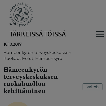
Skip to main content
SV
EN
TÄRKEISSÄ TÖISSÄ
Main navig
16.10.2017
Hämeenkyrön terveyskeskuksen
Ruokapalvelut, Hämeenkyrö
Hämeenkyrön
terveyskeskuksen
ruokahuollon
Valmis
kehittäminen