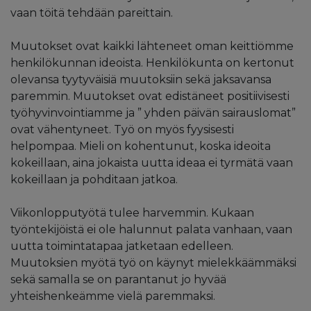
vaan töitä tehdään pareittain.
Muutokset ovat kaikki lähteneet oman keittiömme
henkilökunnan ideoista. Henkilökunta on kertonut
olevansa tyytyväisiä muutoksiin sekä jaksavansa
paremmin. Muutokset ovat edistäneet positiivisesti
työhyvinvointiamme ja ” yhden päivän sairauslomat”
ovat vähentyneet. Työ on myös fyysisesti
helpompaa. Mieli on kohentunut, koska ideoita
kokeillaan, aina jokaista uutta ideaa ei tyrmätä vaan
kokeillaan ja pohditaan jatkoa.
Viikonlopputyötä tulee harvemmin. Kukaan
työntekijöistä ei ole halunnut palata vanhaan, vaan
uutta toimintatapaa jatketaan edelleen.
Muutoksien myötä työ on käynyt mielekkäämmäksi
sekä samalla se on parantanut jo hyvää
yhteishenkeämme vielä paremmaksi.