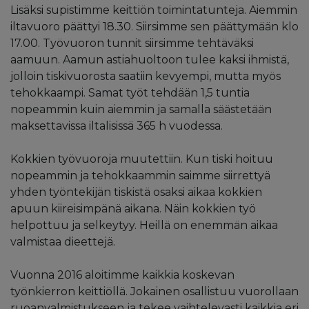
Lisäksi supistimme keittiön toimintatunteja. Aiemmin
iltavuoro päättyi 18.30. Siirsimme sen päättymään klo
17.00. Työvuoron tunnit siirsimme tehtäväksi
aamuun. Aamun astiahuoltoon tulee kaksi ihmistä,
jolloin tiskivuorosta saatiin kevyempi, mutta myös
tehokkaampi. Samat työt tehdään 1,5 tuntia
nopeammin kuin aiemmin ja samalla säästetään
maksettavissa iltalisissä 365 h vuodessa.
Kokkien työvuoroja muutettiin. Kun tiski hoituu
nopeammin ja tehokkaammin saimme siirrettyä
yhden työntekijän tiskistä osaksi aikaa kokkien
apuun kiireisimpänä aikana. Näin kokkien työ
helpottuu ja selkeytyy. Heillä on enemmän aikaa
valmistaa dieettejä.
Vuonna 2016 aloitimme kaikkia koskevan
työnkierron keittiöllä. Jokainen osallistuu vuorollaan
ruoanvalmistukseen ja tekee vaihtelevasti kaikkia eri