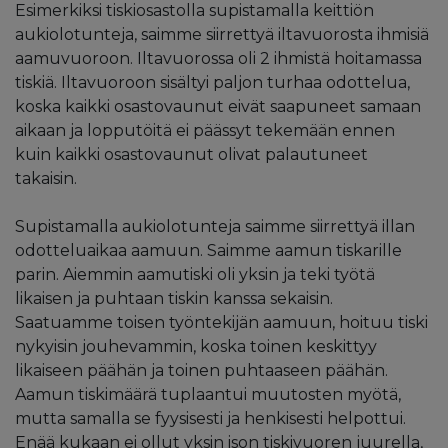
Esimerkiksi tiskiosastolla supistamalla keittiön
aukiolotunteja, saimme siirrettyä iltavuorosta ihmisiä
aamuvuoroon. Iltavuorossa oli 2 ihmistä hoitamassa
tiskiä. Iltavuoroon sisältyi paljon turhaa odottelua,
koska kaikki osastovaunut eivät saapuneet samaan
aikaan ja lopputöitä ei päässyt tekemään ennen
kuin kaikki osastovaunut olivat palautuneet
takaisin.
Supistamalla aukiolotunteja saimme siirrettyä illan
odotteluaikaa aamuun. Saimme aamun tiskarille
parin. Aiemmin aamutiski oli yksin ja teki työtä
likaisen ja puhtaan tiskin kanssa sekaisin.
Saatuamme toisen työntekijän aamuun, hoituu tiski
nykyisin jouhevammin, koska toinen keskittyy
likaiseen päähän ja toinen puhtaaseen päähän.
Aamun tiskimäärä tuplaantui muutosten myötä,
mutta samalla se fyysisesti ja henkisesti helpottui.
Enää kukaan ei ollut yksin ison tiskivuoren juurella,