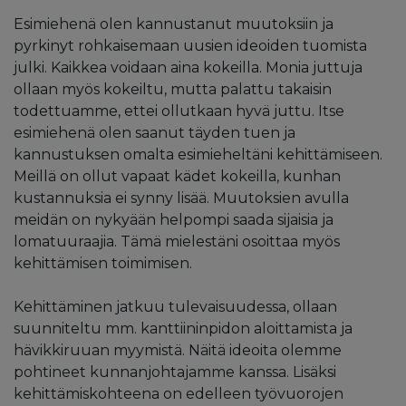
Esimiehenä olen kannustanut muutoksiin ja
pyrkinyt rohkaisemaan uusien ideoiden tuomista
julki. Kaikkea voidaan aina kokeilla. Monia juttuja
ollaan myös kokeiltu, mutta palattu takaisin
todettuamme, ettei ollutkaan hyvä juttu. Itse
esimiehenä olen saanut täyden tuen ja
kannustuksen omalta esimieheltäni kehittämiseen.
Meillä on ollut vapaat kädet kokeilla, kunhan
kustannuksia ei synny lisää. Muutoksien avulla
meidän on nykyään helpompi saada sijaisia ja
lomatuuraajia. Tämä mielestäni osoittaa myös
kehittämisen toimimisen.
Kehittäminen jatkuu tulevaisuudessa, ollaan
suunniteltu mm. kanttiininpidon aloittamista ja
hävikkiruuan myymistä. Näitä ideoita olemme
pohtineet kunnanjohtajamme kanssa. Lisäksi
kehittämiskohteena on edelleen työvuorojen