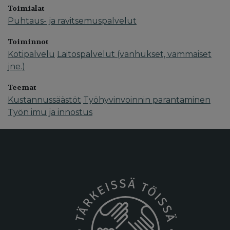
Toimialat
Puhtaus- ja ravitsemuspalvelut
Toiminnot
Kotipalvelu
Laitospalvelut (vanhukset, vammaiset
jne.)
Teemat
Kustannussäästöt
Työhyvinvoinnin parantaminen
Työn imu ja innostus