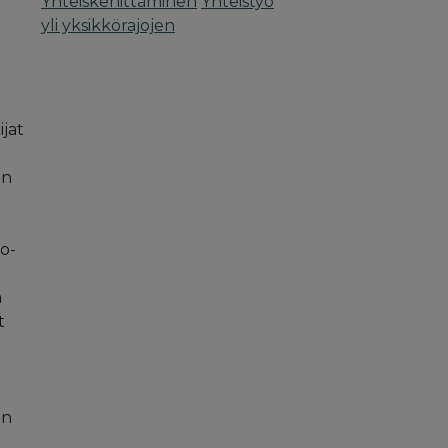
Yhteiskehittäminen
Yhteistyö
yli yksikkörajojen
jat
a
in
to-
a
t
en