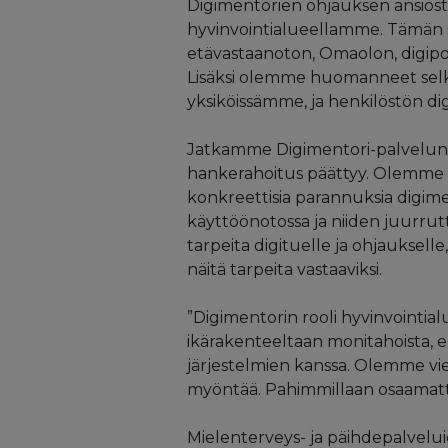
Digimentorien ohjauksen ansios
hyvinvointialueellamme. Tämän s
etävastaanoton, Omaolon, digipo
Lisäksi olemme huomanneet selk
yksiköissämme, ja henkilöstön d
Jatkamme Digimentori-palvelun k
hankerahoitus päättyy. Olemme t
konkreettisia parannuksia digime
käyttöönotossa ja niiden juurruttam
tarpeita digituelle ja ohjauksell
näitä tarpeita vastaaviksi.
”Digimentorin rooli hyvinvointi
ikärakenteeltaan monitahoista, el
järjestelmien kanssa. Olemme vielä
myöntää. Pahimmillaan osaamatto
Mielenterveys- ja päihdepalvelu