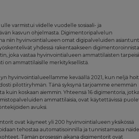
le varmistui viidelle vuodelle sosiaali- ja
ävän kasvun ohjelmasta. Digimentoripalvelun
a niin hyvinvointialueen omat digipalveluiden asiantunti
 työskentelivät yhdessä rakentaakseen digimentoroinnist
in, joka vastaa hyvinvointialueen ammattilaisten tarpeisi
i on ammattilaisille merkityksellistä.
elyn hyvinvointialueellamme keväällä 2021, kun neljä hoi
uodosti pilottiryhmän. Tänä syksynä tarjoamme enemmän
ta kuin koskaan aiemmin. Yhteensä 16 digimentoria, jotk
toimistopalveluiden ammattilaisia, ovat käytettävissä puole
öntekijöiden avuksi.
rit ovat käyneet yli 200 hyvinvointialueen yksikössä
voidaan tehostaa automatisoinnilla ja tunnistamassa näid
kohteet. Tämän prosessin aikana digimentorit ovat