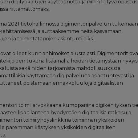
sien digityökalujen käyttöönotto ja niihin liittyvä opastus
issä riittämättömäksi.
nna 2021 tietohallinnossa digimentoripalvelun tukemaan
 kehittämisessä ja auttaaksemme heitä kasvamaan
lujen ja toimintatapojen asiantuntijoiksi.
ovat olleet kunnianhimoiset alusta asti. Digimentorit ova
tekijöiden tukena lisäämällä heidän tietämystään nykyisi
yökaluista sekä niiden tarjoamista mahdollisuuksista.
attilaisia käyttämään digipalveluita asiantuntevasti ja
t auttaneet poistamaan ennakkoluuloja digitaalisten
imentori toimii arvokkaana kumppanina digikehityksen tiel
steellisia tilanteita hyödyntäen digitaalisia ratkaisuja.
imentori toimii yhdyslinkkinä toiminnan yksiköiden
lle paremman käsityksen yksiköiden digitaalisen
ta.