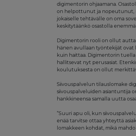
digimentorin ohjaamana. Osastolla
on helpottunut ja nopeutunut, mu
jokaiselle tehtävälle on oma sove
keskitytäänkö osastolla enemmän dig
Digimentorin rooli on ollut autta
hänen avullaan työntekijät ovat
kuin haittaa. Digimentorin tuell
hallitsevat nyt perusasiat. Ete
koulutuksesta on ollut merkittä
Siivouspalvelun tilauslomake digita
siivouspalveluiden asiantuntija 
hankkineensa samalla uutta osaa
”Suuri apu oli, kun siivouspalvelu
enää tarvitse ottaa yhteyttä asiakka
lomakkeen kohdat, mikä mahdollist