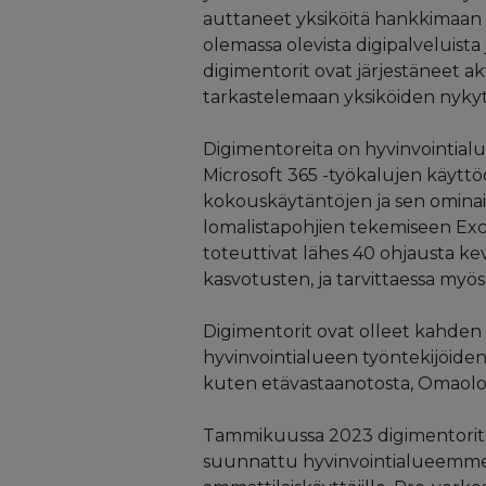
auttaneet yksiköitä hankkimaan
olemassa olevista digipalveluista
digimentorit ovat järjestäneet akt
tarkastelemaan yksiköiden nykyti
Digimentoreita on hyvinvointialu
Microsoft 365 -työkalujen käytt
kokouskäytäntöjen ja sen omina
lomalistapohjien tekemiseen Excel
toteuttivat lähes 40 ohjausta kev
kasvotusten, ja tarvittaessa myös
Digimentorit ovat olleet kahde
hyvinvointialueen työntekijöiden t
kuten etävastaanotosta, Omaolosta
Tammikuussa 2023 digimentorit k
suunnattu hyvinvointialueemme