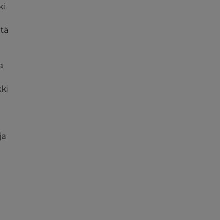
ki
ttä
a
kki
ja