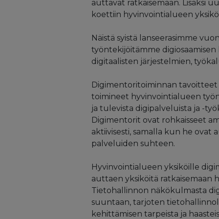
auttavat ratkaisemaan. Lisäksi uu
koettiin hyvinvointialueen yksikö
Näistä syistä lanseerasimme vuo
työntekijöitämme digiosaamisen
digitaalisten järjestelmien, työka
Digimentoritoiminnan tavoitteet 
toimineet hyvinvointialueen työn
ja tulevista digipalveluista ja -t
Digimentorit ovat rohkaisseet amm
aktiivisesti, samalla kun he ova
palveluiden suhteen.
Hyvinvointialueen yksiköille dig
auttaen yksiköitä ratkaisemaan haa
Tietohallinnon näkökulmasta dig
suuntaan, tarjoten tietohallinno
kehittämisen tarpeista ja haasteis