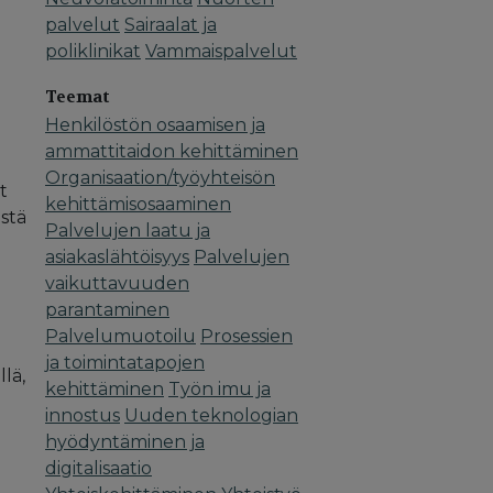
palvelut
Sairaalat ja
poliklinikat
Vammaispalvelut
Teemat
Henkilöstön osaamisen ja
ammattitaidon kehittäminen
Organisaation/työyhteisön
t
kehittämisosaaminen
stä
Palvelujen laatu ja
asiakaslähtöisyys
Palvelujen
vaikuttavuuden
parantaminen
Palvelumuotoilu
Prosessien
ja toimintatapojen
lä,
kehittäminen
Työn imu ja
innostus
Uuden teknologian
hyödyntäminen ja
digitalisaatio