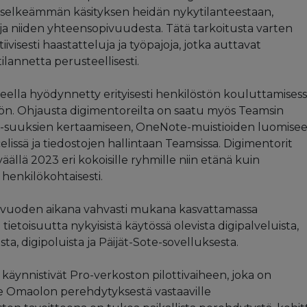
 selkeämmän käsityksen heidän nykytilanteestaan,
 ja niiden yhteensopivuudesta. Tätä tarkoitusta varten
iivisesti haastatteluja ja työpajoja, jotka auttavat
lannetta perusteellisesti.
eella hyödynnetty erityisesti henkilöstön kouluttamises
öön. Ohjausta digimentoreilta on saatu myös Teamsin
i-suuksien kertaamiseen, OneNote-muistioiden luomisee
issä ja tiedostojen hallintaan Teamsissa. Digimentorit
äällä 2023 eri kokoisille ryhmille niin etänä kuin
 henkilökohtaisesti.
n vuoden aikana vahvasti mukana kasvattamassa
ietoisuutta nykyisistä käytössä olevista digipalveluista,
, digipoluista ja Päijät-Sote-sovelluksesta.
äynnistivät Pro-verkoston pilottivaiheen, joka on
 Omaolon perehdytyksestä vastaaville