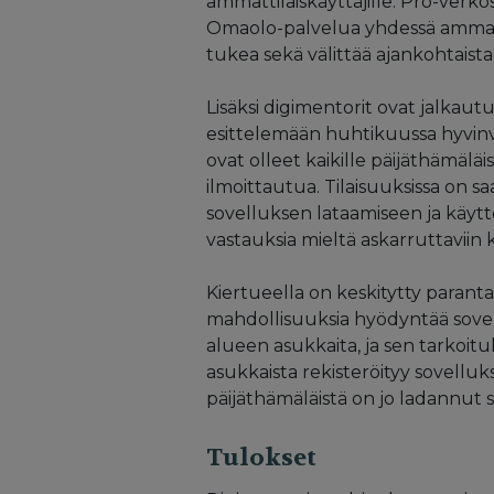
ammattilaiskäyttäjille. Pro-verko
Omaolo-palvelua yhdessä ammattil
tukea sekä välittää ajankohtaista
Lisäksi digimentorit ovat jalkau
esittelemään huhtikuussa hyvinvo
ovat olleet kaikille päijäthämäläi
ilmoittautua. Tilaisuuksissa on s
sovelluksen lataamiseen ja käytt
vastauksia mieltä askarruttaviin 
Kiertueella on keskitytty parantam
mahdollisuuksia hyödyntää sovel
alueen asukkaita, ja sen tarkoit
asukkaista rekisteröityy sovellu
päijäthämäläistä on jo ladannut s
Tulokset