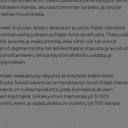
ston tavoitteena on tukea paikallista perehdytystä, kehit
aisten kanssa, seurata toiminnan tarpeita, ja tarjota
 tietoa muutoksista.
tuneet kuluvan syksyn aikana eri puolille Päijät-Hämettä
intialueella julkaistua Päijät-Sote-sovellusta. Tilaisuud
sille avoimia ja maksuttomia, eikä niihin ole tarvinnut
aanut digimentorilta henkilökohtaista ohjausta ja avustus
öönottamiseen, tietoa käyttömahdollisuuksista ja
kysymyksiin.
aan asiakastyytyväisyyttä ja erityisesti ikäihmisten
lusta. Sovelluskiertue on tavoittanut hyvin Päijät-Häm
uksena on tukea tavoitetta, jossa kolmasosa alueen
ksen käyttäjiksi. Lokakuuhun mennessä yli 31 000
ovelluksen, ja opastuksissa on autettu yli 700 kävijää.