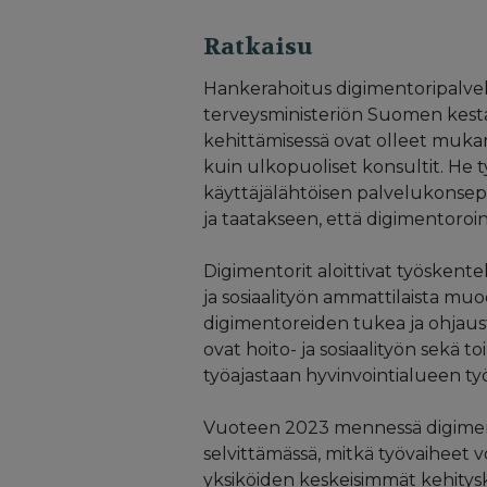
Ratkaisu
Hankerahoitus digimentoripalvelul
terveysministeriön Suomen kest
kehittämisessä ovat olleet mukan
kuin ulkopuoliset konsultit. He
käyttäjälähtöisen palvelukonsept
ja taatakseen, että digimentoroint
Digimentorit aloittivat työskent
ja sosiaalityön ammattilaista m
digimentoreiden tukea ja ohjaus
ovat hoito- ja sosiaalityön sekä 
työajastaan hyvinvointialueen ty
Vuoteen 2023 mennessä digimento
selvittämässä, mitkä työvaiheet 
yksiköiden keskeisimmät kehitys