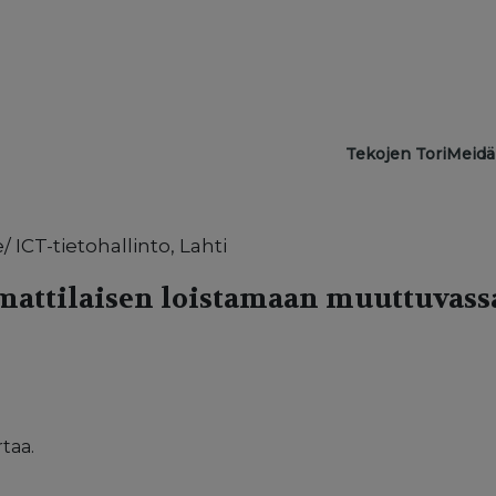
Main navigat
Tekojen Tori
Meidä
 ICT-tietohallinto, Lahti
mattilaisen loistamaan muuttuvass
taa.