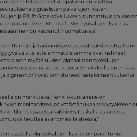
ta olemme tehostaneet digipalvelujen käyttöä
eurauksena digitaalisten palvelujen, kuten
lkujen ja Päijät-Sote-sovelluksen, tunnettuus on kasva
eän parannuksen Microsoft 365 -työkalujen käytössä
igiosaaminen on kasvanut huomattavasti.
ehittämistä ja tarjoamista seuraavat kaksi vuotta, kunn
yytyväisiä siitä, että ammattilaisemme ovat nähneet
ntoroinnin myötä uusien digitaalisten työkalujen
isessa osaksi päivittäistä työtä. Eri yksiköillä on erilaisia
e, ja digimentorit ovat onnistuneet räätälöimään tukensa
alueella on merkittävä. Henkilökuntamme on
i hyvin moni tarvitsee päivittäistä tukea selviytyäkseen er
kin tilanteessa, että kaikki eivät uskalla asiaa edes
muus aiheuttaa asianomaisille stressiä.”
iden osastolla digityökalujen käyttö on parantunut