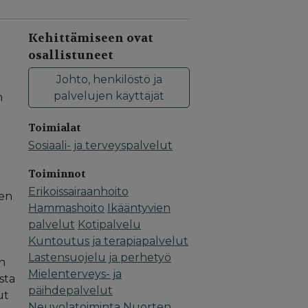
Kehittämiseen ovat
osallistuneet
Johto, henkilöstö ja
palvelujen käyttäjät
n
Toimialat
Sosiaali- ja terveyspalvelut
Toiminnot
Erikoissairaanhoito
ten
Hammashoito
Ikääntyvien
palvelut
Kotipalvelu
Kuntoutus ja terapiapalvelut
Lastensuojelu ja perhetyö
n
Mielenterveys- ja
sta
päihdepalvelut
ut
Neuvolatoiminta
Nuorten