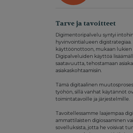
Tarve ja tavoitteet
Digimentoripalvelu syntyi intoh
hyvinvointialueen digistrategiaa.
käyttöönottoon, mukaan lukien d
Digipalveluiden käyttöä lisääm
saatavuutta, tehostamaan asia
asiakaskohtaamisiin.
Tämä digitaalinen muutosprosess
työhön, sillä vanhat käytännöt ov
toimintatavoille ja järjestelmille.
Tavoitellessamme laajempaa digi
ammattilaisten digiosaaminen vaiht
sovelluksista, jotta he voisivat 