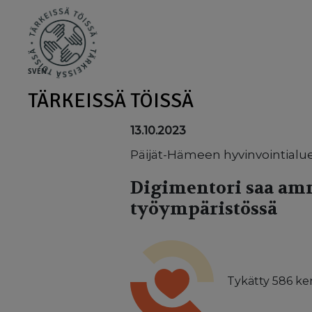
Skip to main content
SV
EN
TÄRKEISSÄ TÖISSÄ
13.10.2023
Päijät-Hämeen hyvinvointialue/
Digimentori saa am
työympäristössä
Tykätty
586
ker