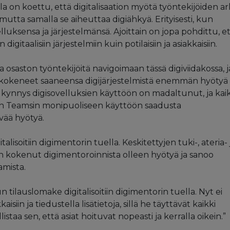
 on koettu, että digitalisaation myötä työntekijöiden ar
tta samalla se aiheuttaa digiähkyä. Erityisesti, kun
lluksensa ja järjestelmänsä. Ajoittain on jopa pohdittu, e
itaalisiin järjestelmiin kuin potilaisiin ja asiakkaisiin.
a osaston työntekijöitä navigoimaan tässä digiviidakossa, j
 kokeneet saaneensa digijärjestelmistä enemmän hyötyä
a kynnys digisovelluksien käyttöön on madaltunut, ja kai
nkin Teamsin monipuoliseen käyttöön saadusta
vää hyötyä.
lisoitiin digimentorin tuella. Keskitettyjen tuki-, ateria- 
on kokenut digimentoroinnista olleen hyötyä ja sanoo
mista.
n tilauslomake digitalisoitiin digimentorin tuella. Nyt ei
isiin ja tiedustella lisätietoja, sillä he täyttävät kaikki
aa sen, että asiat hoituvat nopeasti ja kerralla oikein.”