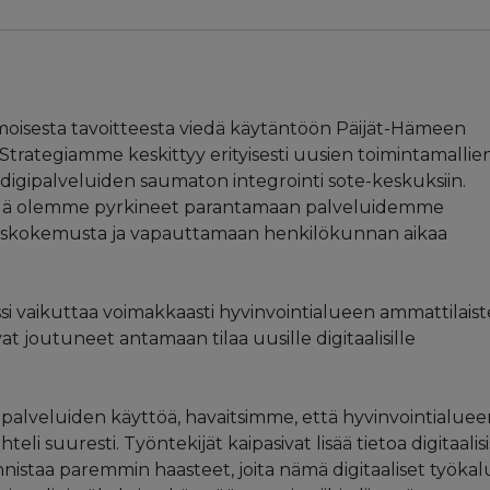
imoisesta tavoitteesta viedä käytäntöön Päijät-Hämeen
 Strategiamme keskittyy erityisesti uusien toimintamallie
igipalveluiden saumaton integrointi sote-keskuksiin.
ällä olemme pyrkineet parantamaan palveluidemme
kaskokemusta ja vapauttamaan henkilökunnan aikaa
i vaikuttaa voimakkaasti hyvinvointialueen ammattilais
at joutuneet antamaan tilaa uusille digitaalisille
palveluiden käyttöä, havaitsimme, että hyvinvointialuee
eli suuresti. Työntekijät kaipasivat lisää tietoa digitaalisi
tunnistaa paremmin haasteet, joita nämä digitaaliset työkal