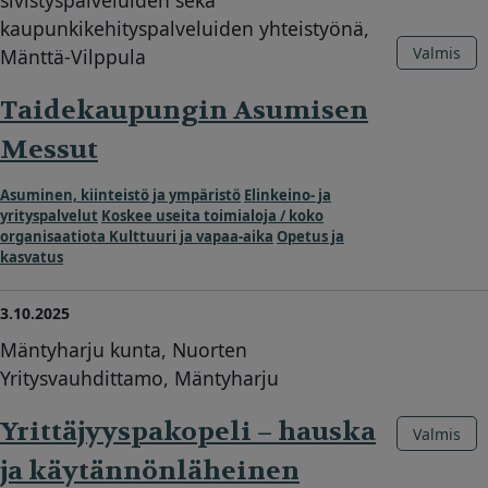
kaupunkikehityspalveluiden yhteistyönä,
Valmis
Mänttä-Vilppula
Taidekaupungin Asumisen
Messut
Asuminen, kiinteistö ja ympäristö
Elinkeino- ja
yrityspalvelut
Koskee useita toimialoja / koko
organisaatiota
Kulttuuri ja vapaa-aika
Opetus ja
kasvatus
3.10.2025
Mäntyharju kunta, Nuorten
Yritysvauhdittamo, Mäntyharju
Yrittäjyyspakopeli – hauska
Valmis
ja käytännönläheinen