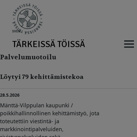
Skip to main content
SV
EN
TÄRKEISSÄ TÖISSÄ
Main navig
Palvelumuotoilu
Löytyi 79 kehittämistekoa
28.5.2026
Mänttä-Vilppulan kaupunki /
poikkihallinnollinen kehittämistyö, jota
toteutettiin viestintä- ja
markkinointipalveluiden,
sivistyspalveluiden sekä