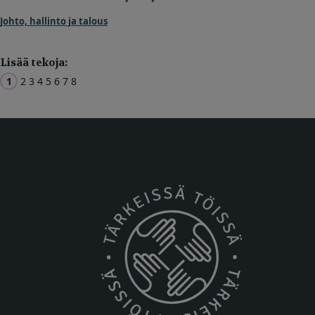
Johto, hallinto ja talous
Lisää tekoja:
1
2
3
4
5
6
7
8