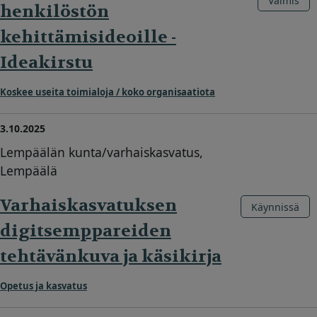
Valmis
henkilöstön
kehittämisideoille -
Ideakirstu
Koskee useita toimialoja / koko organisaatiota
3.10.2025
Lempäälän kunta/varhaiskasvatus,
Lempäälä
Varhaiskasvatuksen
Käynnissä
digitsemppareiden
tehtävänkuva ja käsikirja
Opetus ja kasvatus