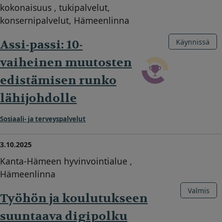
kokonaisuus , tukipalvelut,
konsernipalvelut, Hämeenlinna
Assi-passi: 10-
Käynnissä
vaiheinen muutosten
edistämisen runko
lähijohdolle
Sosiaali- ja terveyspalvelut
3.10.2025
Kanta-Hämeen hyvinvointialue ,
Hämeenlinna
Valmis
Työhön ja koulutukseen
suuntaava digipolku