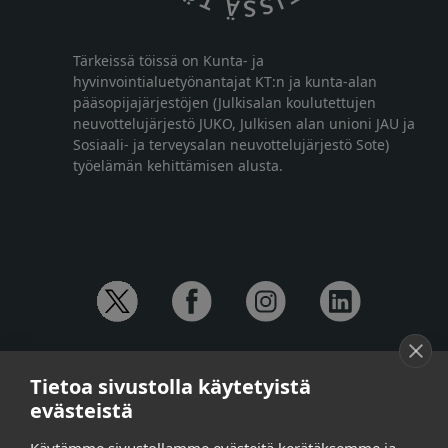
Tärkeissä töissä on Kunta- ja
hyvinvointialuetyönantajat KT:n ja kunta-alan
pääsopijajärjestöjen (Julkisalan koulutettujen
neuvottelujärjestö JUKO, Julkisen alan unioni JAU ja
Sosiaali- ja terveysalan neuvottelujärjestö Sote)
työelämän kehittämisen alusta.
YHTEYSTIEDOT
Tietoa sivustolla käytetyistä
Anna-Mari Jaanu,
kehittämispäällikkö,
evästeistä
puh. +358 50 572 4620
Henna Honkalo,
viestintäpäällikkö,