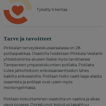
Tykätty
6
kertaa.
Tarve ja tavoitteet
Pirkkalan terveyskeskussairaalassa on 28
potilaspaikkaa. Osastolla hoidetaan Pirkkala-Vesilahti
yhteistoiminta-alueen lisäksi myös tarvittaessa
Tampereen ympäristökuntien potilaita. Potilaita
tulee jatkohoitoon erikoissairaanhoidon lähes
kaikilta erikoisaloilta. Potilaan hoito vaatii laaja-alaista
osaamista ja potilaat ovat usein myös
moniongelmaisia.
Potilaan kotiuttaminen osastolta on vaativa ja aikaa
vievä prosessi. Onnistunut kotiutus tapahtuu