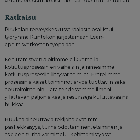
virtaustehokkuudeksi tuottaa toivotun tahtotilan.
Ratkaisu
Pirkkalan terveyskeskussairaalasta osallistui
työryhmä Kuntekon järjestämään Lean-
oppimisverkoston työpajaan.
Kehittämistyön aloitimme pilkkomalla
kotiutusprosessin eri vaiheisiin ja nimesimme
kotiutusprosessiin liittyvät toimijat. Erittelimme
prosessin aikaiset toiminnot arvoa tuottaviin sekä
aputoimintoihin. Tätä tehdessämme ilmeni
yllättävän paljon aikaa ja resursseja kuluttavaa ns.
hukkaa.
Hukkaa aiheuttavia tekijöitä ovat mm.
päällekkäisyys, turha odottaminen, etsiminen ja
asioiden turha varmistelu. Kehittämistyössä