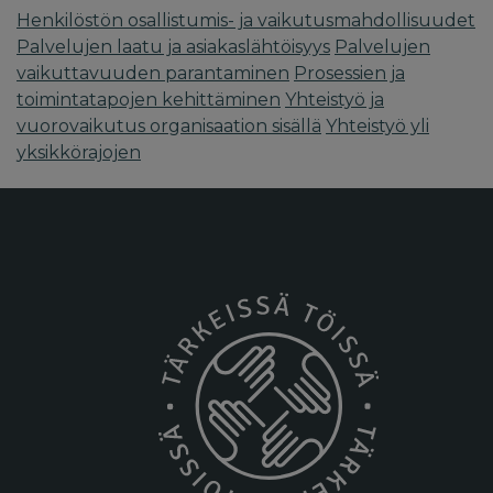
Henkilöstön osallistumis- ja vaikutusmahdollisuudet
Palvelujen laatu ja asiakaslähtöisyys
Palvelujen
vaikuttavuuden parantaminen
Prosessien ja
toimintatapojen kehittäminen
Yhteistyö ja
vuorovaikutus organisaation sisällä
Yhteistyö yli
yksikkörajojen