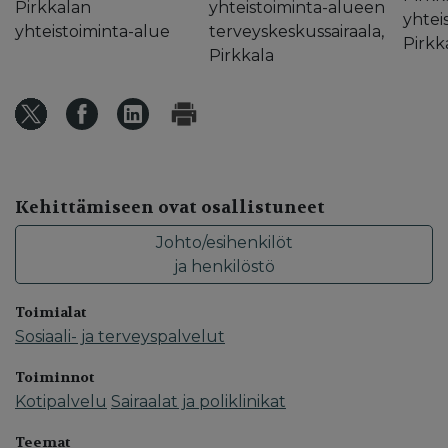
Pirkkalan
yhteistoiminta-alueen
yhtei
yhteistoiminta-alue
terveyskeskussairaala,
Pirkk
Pirkkala
Kehittämiseen ovat osallistuneet
Johto/esihenkilöt
ja henkilöstö
Toimialat
Sosiaali- ja terveyspalvelut
Toiminnot
Kotipalvelu
Sairaalat ja poliklinikat
Teemat