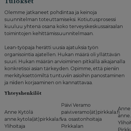
Tulokset
Olemme jatkaneet pohdintaa ja keinoja
suunnitelman toteuttamiseksi. Kotiutusprosessi
kuuluu yhtenä osana koko terveyskeskussairaalan
toimintojen kehittämissuunnitelmaan.
Lean-työpaja herätti uusia ajatuksia työn
organisointia ajatellen. Hukan määrä oli yllättävän
suuri. Hukan määrän arvioiminen pitkällä aikajanalla
konkretisoi asian tärkeyden. Opimme, että pieniin
merkityksettömiltä tuntuviin asioihin panostaminen
ja niiden korjaaminen on kannattavaa.
Yhteyshenkilöt
Päivi Veramo
Anne 
Anne Kytölä
paivi.veramo(ät)pirkkala.fi
anne.
anne.kytola(ät)pirkkala.fi
va. osastonhoitaja
Ylihoi
Ylihoitaja
Pirkkalan
Pirkk