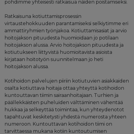
pohdimme yhteisesti ratkaisua näiden poistamiseksi.
Ratkaisuna kotiuttamisprosessin
virtaustehokkuuden parantamiseksi selkiytimme eri
ammattiryhmien työnjakoa. Kotiuttamisasiat ja arvio
hoitojakson pituudesta huomioidaan jo potilaan
hoitojakson alussa. Arvio hoitojakson pituudesta ja
kotiutukseen liittyvistä huomioitavista asioista
kirjataan hoitotyön suunnitelmaan jo heti
hoitojakson alussa.
Kotihoidon palvelujen piiriin kotiutuvien asiakkaiden
osalta kotiuttava hoitaja ottaa yhteyttä kotihoidon
kuntouttavan tiimin sairaanhoitajaan. Turhien ja
päällekkäisten puheluiden välttäminen vähentää
hukkaa ja selkeyttää toimintaa, kun yhteydenotot
tapahtuvat keskitetysti yhdestä numerosta yhteen
numeroon. Kuntouttavan kotihoidon tiimi on
tarvittaessa mukana kotiin kuntoutumisen