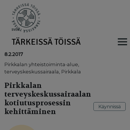
Skip to main content
SV
EN
TÄRKEISSÄ TÖISSÄ
Main navig
8.2.2017
Pirkkalan yhteistoiminta-alue,
terveyskeskussairaala, Pirkkala
Pirkkalan
terveyskeskussairaalan
kotiutusprosessin
Käynnissä
kehittäminen