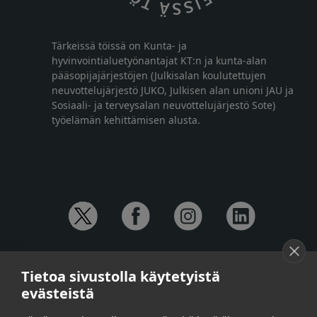
Tärkeissä töissä on Kunta- ja
hyvinvointialuetyönantajat KT:n ja kunta-alan
pääsopijajärjestöjen (Julkisalan koulutettujen
neuvottelujärjestö JUKO, Julkisen alan unioni JAU ja
Sosiaali- ja terveysalan neuvottelujärjestö Sote)
työelämän kehittämisen alusta.
YHTEYSTIEDOT
Tietoa sivustolla käytetyistä
Anna-Mari Jaanu,
kehittämispäällikkö,
evästeistä
puh. +358 50 572 4620
Henna Honkalo,
viestintäpäällikkö,