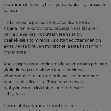
moniammatillisessa yhteistyössä potilaan ja omaisten
kanssa.
Tällä hetkellä potilaan kotiuttamisprosessi on
hajanainen, eikä työnjako prosessiin osallistuvien
välillä ole selkeä. Kotiuttamiseen sisältyy
päällekkäisiä toimintoja. Asioista tiedottaminen on
aikaa vievää johtuen monista erilaisista käytännön
ongelmista.
Kotiutusprosessia kehittämällä saavutetaan potilaan
yksilöllinen ja turvallinen kotiuttaminen,
vähennetään resurssien hukkaa ja parannetaan
työn tuloksellisuutta. Toiveena on myös
työhyvinvoinnin lisääntyminen tehtävien
selkiytyessä.
Resurssitehokkuuden muuttaminen