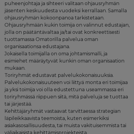
puheenjohtaja ja sihteeri valitaan ohjausryhmän
jäsenten keskuudesta vuodeksi kerrallaan. Samalla
ohjausryhmän kokoonpanoa tarkistetaan.
Ohjausryhmään kukin toimija on valinnut edustajan,
jolla on päätäntävaltaa ja/tai ovat konkreettisesti
tuottamassa Omatorilla palvelua oman
organisaationsa edustajana.
Jokaisella toimijalla on oma johtamismalli, ja
esimiehet määräytyvät kunkin oman organisaation
mukaan.
Toriryhmät edustavat palvelukokonaisuuksia.
Palvelukokonaisuuteen voi liittyä monta eri toimijaa
ja yksi toimija voi olla edustettuna useammassa eri
toriryhmässä riippuen siitä, mitä palveluja se tuottaa
tai järjestää.
Kehittäjäryhmät vastaavat tarvittaessa strategian
läpileikkaavista teemoista, kuten esimerkiksi
asiakasosallisuudesta, tai muista vakituisemmista tai
väliaikaisista kehittämisprojekteista.