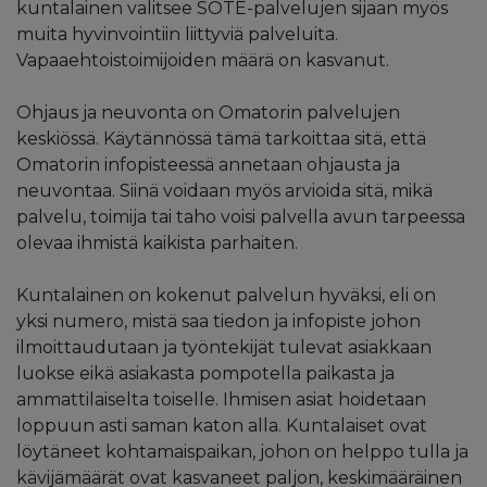
kuntalainen valitsee SOTE-palvelujen sijaan myös
muita hyvinvointiin liittyviä palveluita.
Vapaaehtoistoimijoiden määrä on kasvanut.
Ohjaus ja neuvonta on Omatorin palvelujen
keskiössä. Käytännössä tämä tarkoittaa sitä, että
Omatorin infopisteessä annetaan ohjausta ja
neuvontaa. Siinä voidaan myös arvioida sitä, mikä
palvelu, toimija tai taho voisi palvella avun tarpeessa
olevaa ihmistä kaikista parhaiten.
Kuntalainen on kokenut palvelun hyväksi, eli on
yksi numero, mistä saa tiedon ja infopiste johon
ilmoittaudutaan ja työntekijät tulevat asiakkaan
luokse eikä asiakasta pompotella paikasta ja
ammattilaiselta toiselle. Ihmisen asiat hoidetaan
loppuun asti saman katon alla. Kuntalaiset ovat
löytäneet kohtamaispaikan, johon on helppo tulla ja
kävijämäärät ovat kasvaneet paljon, keskimääräinen