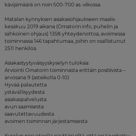
kävijämäärä on noin 500-700 as. viikossa.
Matalan kynnyksen asiakasohjaukseen maalis-
kesäkuu 2019 aikana (Omatorin info, puhelin ja
sähköinen ohjaus) 1358 yhteydenottoa, avoimessa
toiminnassa 146 tapahtumaa, joihin on osallistunut
2511 henkilöä.
Asiakastyytyväisyyskyselyn tuloksia:
Arviointi Omatorin toiminnasta erittäin positiivista –
arvosana 9 (asteikolla 0-10)
Hyvää palautetta
ystävällisyydestä
asiakaspalvelusta
avun saamisesta
saavutettavuudesta
avoimen toiminnan järjestämisestä
Kyselyn perusteella näyttäisi siltä, että on tavoitettu