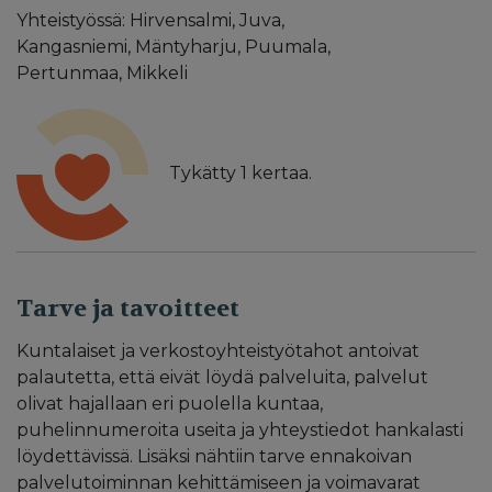
Yhteistyössä: Hirvensalmi, Juva,
Kangasniemi, Mäntyharju, Puumala,
Pertunmaa, Mikkeli
Tykätty
1
kertaa.
Tarve ja tavoitteet
Kuntalaiset ja verkostoyhteistyötahot antoivat
palautetta, että eivät löydä palveluita, palvelut
olivat hajallaan eri puolella kuntaa,
puhelinnumeroita useita ja yhteystiedot hankalasti
löydettävissä. Lisäksi nähtiin tarve ennakoivan
palvelutoiminnan kehittämiseen ja voimavarat