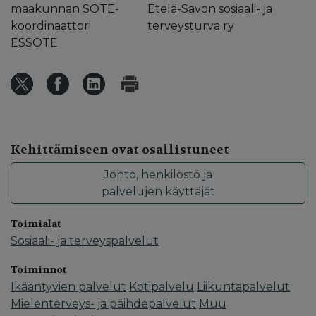
maakunnan SOTE-
Etelä-Savon sosiaali- ja
koordinaattori
terveysturva ry
ESSOTE
Kehittämiseen ovat osallistuneet
Johto, henkilöstö ja
palvelujen käyttäjät
Toimialat
Sosiaali- ja terveyspalvelut
Toiminnot
Ikääntyvien palvelut
Kotipalvelu
Liikuntapalvelut
Mielenterveys- ja päihdepalvelut
Muu