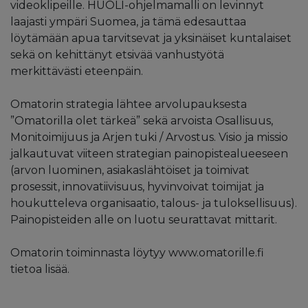
videoklipeille. HUOLI-ohjelmamalli on levinnyt
laajasti ympäri Suomea, ja tämä edesauttaa
löytämään apua tarvitsevat ja yksinäiset kuntalaiset
sekä on kehittänyt etsivää vanhustyötä
merkittävästi eteenpäin.
Omatorin strategia lähtee arvolupauksesta
”Omatorilla olet tärkeä” sekä arvoista Osallisuus,
Monitoimijuus ja Arjen tuki / Arvostus. Visio ja missio
jalkautuvat viiteen strategian painopistealueeseen
(arvon luominen, asiakaslähtöiset ja toimivat
prosessit, innovatiivisuus, hyvinvoivat toimijat ja
houkutteleva organisaatio, talous- ja tuloksellisuus).
Painopisteiden alle on luotu seurattavat mittarit.
Omatorin toiminnasta löytyy www.omatorille.fi
tietoa lisää.