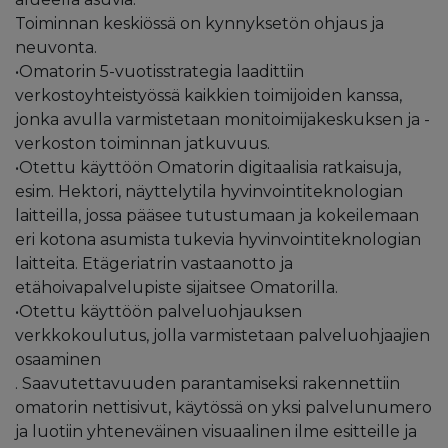
Toiminnan keskiössä on kynnyksetön ohjaus ja
neuvonta.
•Omatorin 5-vuotisstrategia laadittiin
verkostoyhteistyössä kaikkien toimijoiden kanssa,
jonka avulla varmistetaan monitoimijakeskuksen ja -
verkoston toiminnan jatkuvuus.
•Otettu käyttöön Omatorin digitaalisia ratkaisuja,
esim. Hektori, näyttelytila hyvinvointiteknologian
laitteilla, jossa pääsee tutustumaan ja kokeilemaan
eri kotona asumista tukevia hyvinvointiteknologian
laitteita. Etägeriatrin vastaanotto ja
etähoivapalvelupiste sijaitsee Omatorilla.
•Otettu käyttöön palveluohjauksen
verkkokoulutus, jolla varmistetaan palveluohjaajien
osaaminen
. Saavutettavuuden parantamiseksi rakennettiin
omatorin nettisivut, käytössä on yksi palvelunumero
ja luotiin yhteneväinen visuaalinen ilme esitteille ja