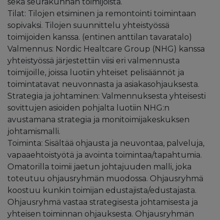
sekä seurakunnan toimijoista.
Tilat: Tilojen etsiminen ja remontointi toimintaan
sopivaksi. Tilojen suunnittelu yhteistyössä
toimijoiden kanssa. (entinen anttilan tavaratalo)
Valmennus: Nordic Healtcare Group (NHG) kanssa
yhteistyössä järjestettiin viisi eri valmennusta
toimijoille, joissa luotiin yhteiset pelisäännöt ja
toimintatavat neuvonnasta ja asiakasohjauksesta.
Strategia ja johtaminen: Valmennuksesta yhteisesti
sovittujen asioiden pohjalta luotiin NHG:n
avustamana strategia ja monitoimijakeskuksen
johtamismalli.
Toiminta: Sisältää ohjausta ja neuvontaa, palveluja,
vapaaehtoistyötä ja avointa toimintaa/tapahtumia.
Omatorilla toimii jaetun johtajuuden malli, joka
toteutuu ohjausryhmän muodossa. Ohjausryhmä
koostuu kunkin toimijan edustajista/edustajasta.
Ohjausryhmä vastaa strategisesta johtamisesta ja
yhteisen toiminnan ohjauksesta. Ohjausryhmän