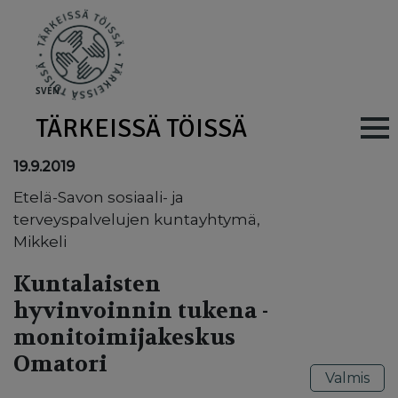
Skip to main content
SV
EN
TÄRKEISSÄ TÖISSÄ
Main navig
19.9.2019
Etelä-Savon sosiaali- ja
terveyspalvelujen kuntayhtymä,
Mikkeli
Kuntalaisten
hyvinvoinnin tukena -
monitoimijakeskus
Omatori
Valmis