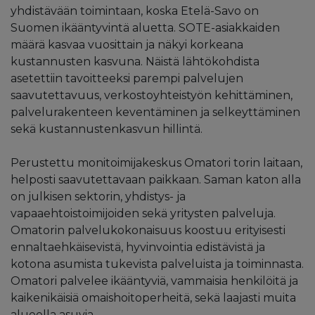
yhdistävään toimintaan, koska Etelä-Savo on
Suomen ikääntyvintä aluetta. SOTE-asiakkaiden
määrä kasvaa vuosittain ja näkyi korkeana
kustannusten kasvuna. Näistä lähtökohdista
asetettiin tavoitteeksi parempi palvelujen
saavutettavuus, verkostoyhteistyön kehittäminen,
palvelurakenteen keventäminen ja selkeyttäminen
sekä kustannustenkasvun hillintä.
Perustettu monitoimijakeskus Omatori torin laitaan,
helposti saavutettavaan paikkaan. Saman katon alla
on julkisen sektorin, yhdistys- ja
vapaaehtoistoimijoiden sekä yritysten palveluja.
Omatorin palvelukokonaisuus koostuu erityisesti
ennaltaehkäisevistä, hyvinvointia edistävistä ja
kotona asumista tukevista palveluista ja toiminnasta.
Omatori palvelee ikääntyviä, vammaisia henkilöitä ja
kaikenikäisiä omaishoitoperheitä, sekä laajasti muita
alueella asuvia.