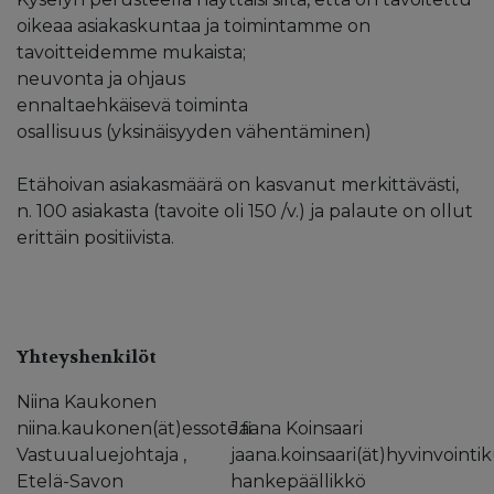
oikeaa asiakaskuntaa ja toimintamme on
tavoitteidemme mukaista;
neuvonta ja ohjaus
ennaltaehkäisevä toiminta
osallisuus (yksinäisyyden vähentäminen)
Etähoivan asiakasmäärä on kasvanut merkittävästi,
n. 100 asiakasta (tavoite oli 150 /v.) ja palaute on ollut
erittäin positiivista.
Yhteyshenkilöt
Niina Kaukonen
niina.kaukonen(ät)essote.fi
Jaana Koinsaari
Vastuualuejohtaja ,
jaana.koinsaari(ät)hyvinvointi
Etelä-Savon
hankepäällikkö