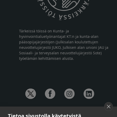
Tärkeissä töissä on Kunta- ja
hyvinvointialuetyönantajat KT:n ja kunta-alan
pääsopijajärjestöjen (Julkisalan koulutettujen
neuvottelujärjestö JUKO, Julkisen alan unioni JAU ja
Sosiaali- ja terveysalan neuvottelujärjestö Sote)
työelämän kehittämisen alusta.
YHTEYSTIEDOT
Tietoa sivustolla käytetyistä
Anna-Mari Jaanu,
kehittämispäällikkö,