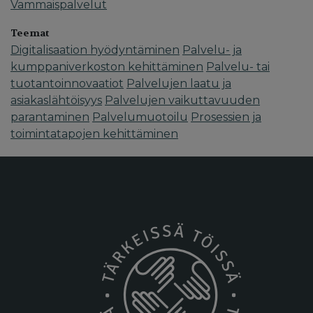
Vammaispalvelut
Teemat
Digitalisaation hyödyntäminen
Palvelu- ja
kumppaniverkoston kehittäminen
Palvelu- tai
tuotantoinnovaatiot
Palvelujen laatu ja
asiakaslähtöisyys
Palvelujen vaikuttavuuden
parantaminen
Palvelumuotoilu
Prosessien ja
toimintatapojen kehittäminen