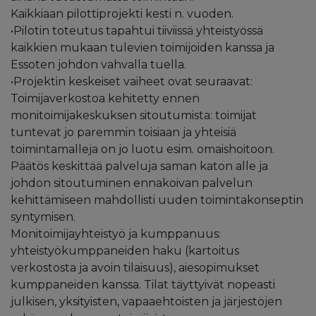
Kaikkiaan pilottiprojekti kesti n. vuoden.
•Pilotin toteutus tapahtui tiiviissä yhteistyössä
kaikkien mukaan tulevien toimijoiden kanssa ja
Essoten johdon vahvalla tuella.
•Projektin keskeiset vaiheet ovat seuraavat:
Toimijaverkostoa kehitetty ennen
monitoimijakeskuksen sitoutumista: toimijat
tuntevat jo paremmin toisiaan ja yhteisiä
toimintamalleja on jo luotu esim. omaishoitoon.
Päätös keskittää palveluja saman katon alle ja
johdon sitoutuminen ennakoivan palvelun
kehittämiseen mahdollisti uuden toimintakonseptin
syntymisen.
Monitoimijayhteistyö ja kumppanuus:
yhteistyökumppaneiden haku (kartoitus
verkostosta ja avoin tilaisuus), aiesopimukset
kumppaneiden kanssa. Tilat täyttyivät nopeasti
julkisen, yksityisten, vapaaehtoisten ja järjestöjen