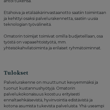
antoi tukensa.
Etähoiva ja etälääkärinvastaanotto saatiin toimintaan
ja kehittyi osaksi palvelurakennetta, saatiin uusia
teknologian työvälineitä.
Omatorin toimijat toimivat omilla budjeteillaan, osa
työstä on vapaaehtoistyötä, mm.
yhteisökahvilatoiminta ja erilaiset ryhmätoiminnat.
Tulokset
Palvelurakenne on muuttunut kevyemmäksi ja
tuonut kustannushyötyjä. Omatorin
palvelukokonaisuus koostuu erityisesti
ennaltaehkäisevistä, hyvinvointia edistävistä ja
kotona asumista tukevista palveluista. Yhä useampi