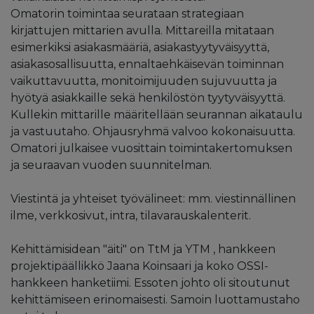
Omatorin toimintaa seurataan strategiaan
kirjattujen mittarien avulla. Mittareilla mitataan
esimerkiksi asiakasmääriä, asiakastyytyväisyyttä,
asiakasosallisuutta, ennaltaehkäisevän toiminnan
vaikuttavuutta, monitoimijuuden sujuvuutta ja
hyötyä asiakkaille sekä henkilöstön tyytyväisyyttä.
Kullekin mittarille määritellään seurannan aikataulu
ja vastuutaho. Ohjausryhmä valvoo kokonaisuutta.
Omatori julkaisee vuosittain toimintakertomuksen
ja seuraavan vuoden suunnitelman.
Viestintä ja yhteiset työvälineet: mm. viestinnällinen
ilme, verkkosivut, intra, tilavarauskalenterit.
Kehittämisidean "äiti" on TtM ja YTM , hankkeen
projektipäällikkö Jaana Koinsaari ja koko OSSI-
hankkeen hanketiimi. Essoten johto oli sitoutunut
kehittämiseen erinomaisesti. Samoin luottamustaho