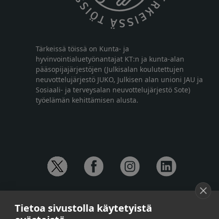
Tärkeissä töissä on Kunta- ja
hyvinvointialuetyönantajat KT:n ja kunta-alan
pääsopijajärjestöjen (Julkisalan koulutettujen
neuvottelujärjestö JUKO, Julkisen alan unioni JAU ja
Sosiaali- ja terveysalan neuvottelujärjestö Sote)
työelämän kehittämisen alusta.
YHTEYSTIEDOT
Tietoa sivustolla käytetyistä
Anna-Mari Jaanu,
kehittämispäällikkö,