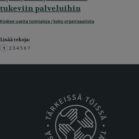
tukeviin palveluihin
Koskee useita toimialoja / koko organisaatiota
Lisää tekoja:
1
2
3
4
5
6
7