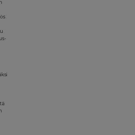
n
yös
uu
us-
ksi
tä
n