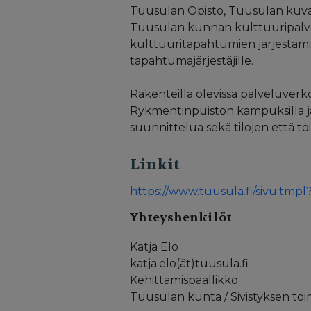
Tuusulan Opisto, Tuusulan kuva
Tuusulan kunnan kulttuuripalve
kulttuuritapahtumien järjestämi
tapahtumajärjestäjille.
Rakenteilla olevissa palveluverko
Rykmentinpuiston kampuksilla ja
suunnittelua sekä tilojen että to
Linkit
https://www.tuusula.fi/sivu.tmpl
Yhteyshenkilöt
Katja Elo
katja.elo(ät)tuusula.fi
Kehittämispäällikkö
Tuusulan kunta / Sivistyksen toi