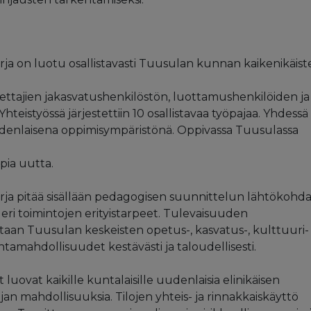
irja on luotu osallistavasti Tuusulan kunnan kaikenikäis
ettajien jakasvatushenkilöstön, luottamushenkilöiden ja
hteistyössä järjestettiin 10 osallistavaa työpajaa. Yhdessä
enlaisena oppimisympäristönä. Oppivassa Tuusulassa
ppia uutta.
irja pitää sisällään pedagogisen suunnittelun lähtökohda
 eri toimintojen erityistarpeet. Tulevaisuuden
taan Tuusulan keskeisten opetus-, kasvatus-, kulttuuri- 
ntamahdollisuudet kestävästi ja taloudellisesti.
luovat kaikille kuntalaisille uudenlaisia elinikäisen
jan mahdollisuuksia. Tilojen yhteis- ja rinnakkaiskäyttö