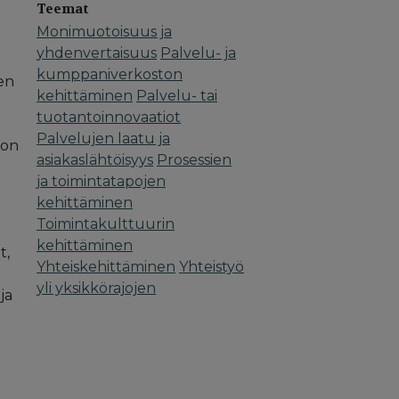
Teemat
Monimuotoisuus ja
yhdenvertaisuus
Palvelu- ja
kumppaniverkoston
ten
kehittäminen
Palvelu- tai
tuotantoinnovaatiot
Palvelujen laatu ja
 on
asiakaslähtöisyys
Prosessien
ja toimintatapojen
kehittäminen
Toimintakulttuurin
kehittäminen
t,
Yhteiskehittäminen
Yhteistyö
yli yksikkörajojen
ja