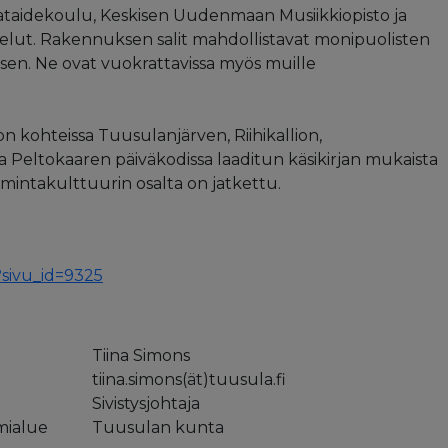
taidekoulu, Keskisen Uudenmaan Musiikkiopisto ja
lut. Rakennuksen salit mahdollistavat monipuolisten
sen. Ne ovat vuokrattavissa myös muille
n kohteissa Tuusulanjärven, Riihikallion,
 Peltokaaren päiväkodissa laaditun käsikirjan mukaista
imintakulttuurin osalta on jatkettu.
?sivu_id=9325
Tiina Simons
tiina.simons(ät)tuusula.fi
Sivistysjohtaja
mialue
Tuusulan kunta