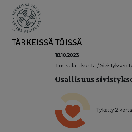
Skip to main content
SV
EN
TÄRKEISSÄ TÖISSÄ
18.10.2023
Tuusulan kunta / Sivistyksen 
Osallisuus sivistyk
Tykätty
2
kerta