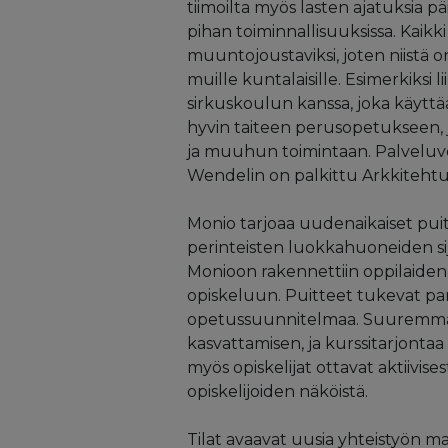
tiimoilta myös lasten ajatuksia 
pihan toiminnallisuuksissa. Kaikk
muuntojoustaviksi, joten niistä on
muille kuntalaisille. Esimerkiksi 
sirkuskoulun kanssa, joka käyttää
hyvin taiteen perusopetukseen, j
ja muuhun toimintaan. Palveluv
Wendelin on palkittu Arkkitehtuu
Monio tarjoaa uudenaikaiset puit
perinteisten luokkahuoneiden sij
Monioon rakennettiin oppilaiden t
opiskeluun. Puitteet tukevat par
opetussuunnitelmaa. Suuremmat t
kasvattamisen, ja kurssitarjontaa
myös opiskelijat ottavat aktiivis
opiskelijoiden näköistä.
Tilat avaavat uusia yhteistyön ma