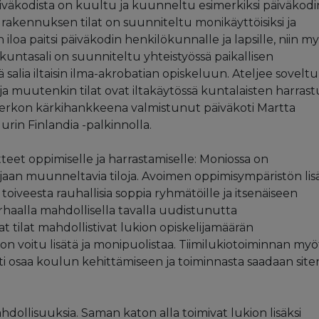
päiväkodista on kuultu ja kuunneltu esimerkiksi päiväkodi
i rakennuksen tilat on suunniteltu monikäyttöisiksi ja
 iloa paitsi päiväkodin henkilökunnalle ja lapsille, niin m
liikuntasali on suunniteltu yhteistyössä paikallisen
 salia iltaisin ilma-akrobatian opiskeluun. Ateljee sovelt
a muutenkin tilat ovat iltakäytössä kuntalaisten harrast
erkon kärkihankkeena valmistunut päiväkoti Martta
rin Finlandia -palkinnolla.
teet oppimiselle ja harrastamiselle: Moniossa on
aan muunneltavia tiloja. Avoimen oppimisympäristön lisä
oiveesta rauhallisia soppia ryhmätöille ja itsenäiseen
haalla mahdollisella tavalla uudistunutta
ilat mahdollistivat lukion opiskelijamäärän
 on voitu lisätä ja monipuolistaa. Tiimilukiotoiminnan myö
esti osaa koulun kehittämiseen ja toiminnasta saadaan site
hdollisuuksia. Saman katon alla toimivat lukion lisäksi