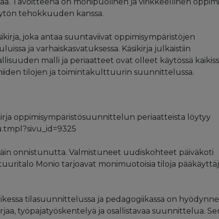
a. Tavoitteena on monipuolinen ja virikkeellinen oppimi
käytön tehokkuuden kanssa.
ikirja, joka antaa suuntaviivat oppimisympäristöjen
luissa ja varhaiskasvatuksessa. Käsikirja julkaistiin
sallisuuden malli ja periaatteet ovat olleet käytössä kaikis
iiden tilojen ja toimintakulttuurin suunnittelussa.
kirja oppimisympäristösuunnittelun periaatteista löytyy
vu.tmpl?sivu_id=9325
ttäin onnistunutta. Valmistuneet uudiskohteet päiväkoti
tuuritalo Monio tarjoavat monimuotoisia tiloja pääkäyttäji
ikessa tilasuunnittelussa ja pedagogiikassa on hyödynne
rjaa, työpajatyöskentelyä ja osallistavaa suunnittelua. Se