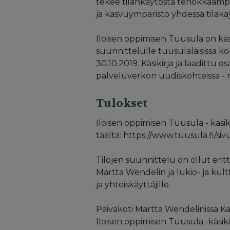
tekee tilankäytöstä tehokkaampa
ja kasvuympäristö yhdessä tila
Iloisen oppimisen Tuusula on käs
suunnittelulle tuusulalaisissa kou
30.10.2019. Käsikirja ja laadittu o
palveluverkon uudiskohteissa - n
Tulokset
Iloisen oppimisen Tuusula - käsi
täältä: https://www.tuusula.fi/si
Tilojen suunnittelu on ollut eri
Martta Wendelin ja lukio- ja kult
ja yhteiskäyttäjille.
Päiväkoti Martta Wendelinissä Ka
Iloisen oppimisen Tuusula -käsiki