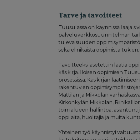
Tarve ja tavoitteet
Tuusulassa on käynnissä laaja s
palveluverkkosuunnitelman tarke
tulevaisuuden oppimisympäristöje
sekä elinikäistä oppimista tukien.
Tavoitteeksi asetettiin laatia opp
käsikirja. Iloisen oppimisen Tuusul
prosessissa. Käsikirjan laatimise
rakentuvien oppimisympäristöjen
Mattilan ja Mikkolan varhaiskasv
Kirkonkylän Mikkolan, Riihikallio
toimialueen hallintoa, asiantuntij
oppilaita, huoltajia ja muita kunta
Yhteinen työ käynnistyi valtuu
laatukriteerien, periaatteiden ja 