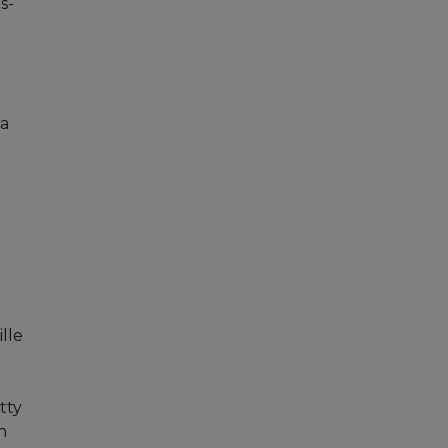
s-
sa
lle
tty
n