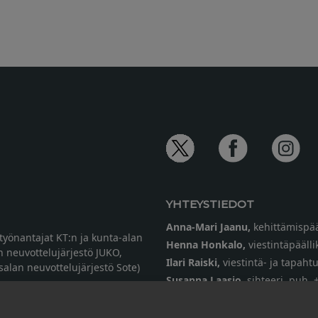
YHTEYSTIEDOT
Anna-Mari Jaanu,
kehittämispää
etyönantajat KT:n ja kunta-alan
Henna Honkalo,
viestintäpäälli
n neuvottelujärjestö JUKO,
Ilari Raiski,
viestintä- ja tapah
ysalan neuvottelujärjestö Sote)
Susanna Laasio,
sihteeri,
puh. 
tarkeissatoissa[a]kt.fi