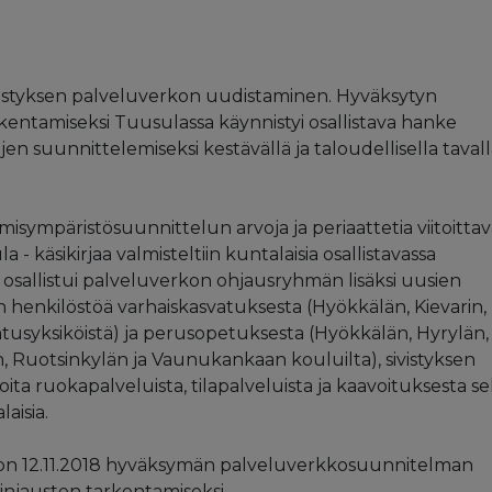
ivistyksen palveluverkon uudistaminen. Hyväksytyn
ntamiseksi Tuusulassa käynnistyi osallistava hanke
n suunnittelemiseksi kestävällä ja taloudellisella taval
imisympäristösuunnittelun arvoja ja periaattetia viitoitta
a - käsikirjaa valmisteltiin kuntalaisia osallistavassa
en osallistui palveluverkon ohjausryhmän lisäksi uusien
 henkilöstöä varhaiskasvatuksesta (Hyökkälän, Kievarin,
atusyksiköistä) ja perusopetuksesta (Hyökkälän, Hyrylän,
n, Ruotsinkylän ja Vaunukankaan kouluilta), sivistyksen
oita ruokapalveluista, tilapalveluista ja kaavoituksesta s
laisia.
ston 12.11.2018 hyväksymän palveluverkkosuunnitelman
linjausten tarkentamiseksi.