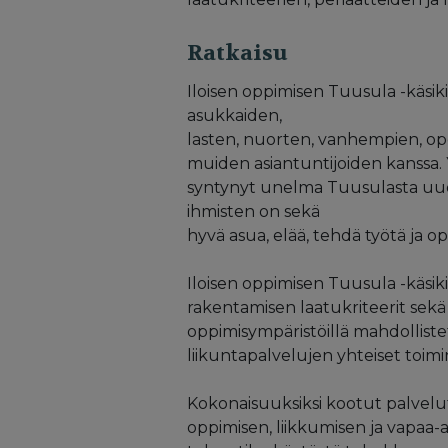
Ratkaisu
Iloisen oppimisen Tuusula -käsik
asukkaiden,
lasten, nuorten, vanhempien, op
muiden asiantuntijoiden kanssa. Y
syntynyt unelma Tuusulasta uud
ihmisten on sekä
hyvä asua, elää, tehdä työtä ja o
Iloisen oppimisen Tuusula -käsik
rakentamisen laatukriteerit sekä
oppimisympäristöillä mahdolliste
liikuntapalvelujen yhteiset toimi
Kokonaisuuksiksi kootut palvelut 
oppimisen, liikkumisen ja vapaa-a