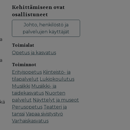
Kehittämiseen ovat
osallistuneet
Johto, henkilöstö ja
palvelujen käyttäjät
la
Toimialat
Opetus ja kasvatus
va
Toiminnot
Erityisopetus
Kiinteistö- ja
tilapalvelut
Lukiokoulutus
Musiikki
Musiikki- ja
taidekasvatus
Nuorten
palvelut
Näyttelyt ja museot
ekä
Perusopetus
Teatteri ja
tanssi
Vapaa sivistystyö
Varhaiskasvatus