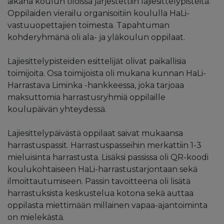
aikana koulun tiloissa järjestettiin lajiesittelypisteitä.
Oppilaiden vierailu organisoitiin koululla HaLi-
vastuuopettajien toimesta. Tapahtuman
kohderyhmänä oli ala- ja yläkoulun oppilaat.
Lajiesittelypisteiden esittelijät olivat paikallisia
toimijoita. Osa toimijoista oli mukana kunnan HaLi-
Harrastava Liminka -hankkeessa, joka tarjoaa
maksuttomia harrastusryhmiä oppilaille
koulupäivän yhteydessä.
Lajiesittelypäivästä oppilaat saivat mukaansa
harrastuspassit. Harrastuspasseihin merkattiin 1-3
mieluisinta harrastusta. Lisäksi passissa oli QR-koodi
koulukohtaiseen HaLi-harrastustarjontaan sekä
ilmoittautumiseen. Passin tavoitteena oli lisätä
harrastuksista keskustelua kotona sekä auttaa
oppilasta miettimään millainen vapaa-ajantoiminta
on mielekästä.