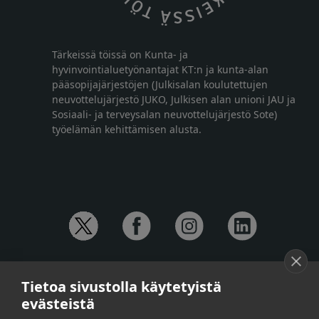
Tärkeissä töissä on Kunta- ja
hyvinvointialuetyönantajat KT:n ja kunta-alan
pääsopijajärjestöjen (Julkisalan koulutettujen
neuvottelujärjestö JUKO, Julkisen alan unioni JAU ja
Sosiaali- ja terveysalan neuvottelujärjestö Sote)
työelämän kehittämisen alusta.
YHTEYSTIEDOT
Tietoa sivustolla käytetyistä
Anna-Mari Jaanu,
kehittämispäällikkö,
evästeistä
puh. +358 50 572 4620