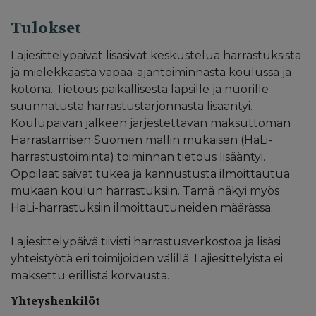
Tulokset
Lajiesittelypäivät lisäsivät keskustelua harrastuksista
ja mielekkäästä vapaa-ajantoiminnasta koulussa ja
kotona. Tietous paikallisesta lapsille ja nuorille
suunnatusta harrastustarjonnasta lisääntyi.
Koulupäivän jälkeen järjestettävän maksuttoman
Harrastamisen Suomen mallin mukaisen (HaLi-
harrastustoiminta) toiminnan tietous lisääntyi.
Oppilaat saivat tukea ja kannustusta ilmoittautua
mukaan koulun harrastuksiin. Tämä näkyi myös
HaLi-harrastuksiin ilmoittautuneiden määrässä.
Lajiesittelypäivä tiivisti harrastusverkostoa ja lisäsi
yhteistyötä eri toimijoiden välillä. Lajiesittelyistä ei
maksettu erillistä korvausta.
Yhteyshenkilöt