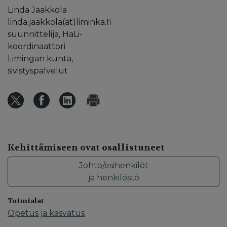
Linda Jaakkola
linda.jaakkola(ät)liminka.fi
suunnittelija, HaLi-
koordinaattori
Limingan kunta,
sivistyspalvelut
Kehittämiseen ovat osallistuneet
Johto/esihenkilöt
ja henkilöstö
Toimialat
Opetus ja kasvatus