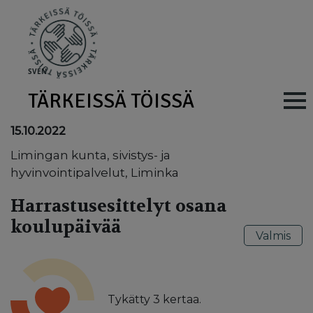
Skip to main content
SV
EN
TÄRKEISSÄ TÖISSÄ
Main navig
15.10.2022
Limingan kunta, sivistys- ja
hyvinvointipalvelut, Liminka
Harrastusesittelyt osana
koulupäivää
Valmis
Tykätty
3
kertaa.