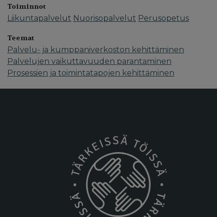
Toiminnot
Liikuntapalvelut
Nuorisopalvelut
Perusopetus
Teemat
Palvelu- ja kumppaniverkoston kehittäminen
Palvelujen vaikuttavuuden parantaminen
Prosessien ja toimintatapojen kehittäminen