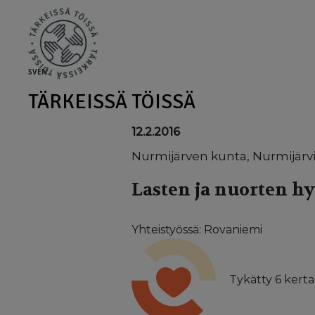
Skip to main content
SV
EN
TÄRKEISSÄ TÖISSÄ
12.2.2016
Nurmijärven kunta, Nurmijärv
Lasten ja nuorten h
Yhteistyössä: Rovaniemi
Tykätty
6
kerta