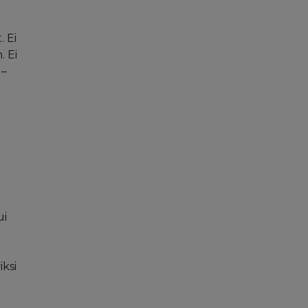
. Ei
. Ei
 –
ui
iksi