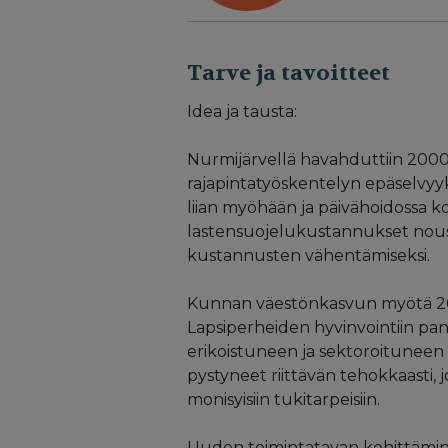
Tarve ja tavoitteet
Idea ja tausta:
Nurmijärvellä havahduttiin 2000
rajapintatyöskentelyn epäselvyyk
liian myöhään ja päivähoidossa k
lastensuojelukustannukset nousi
kustannusten vähentämiseksi.
Kunnan väestönkasvun myötä 2000
Lapsiperheiden hyvinvointiin pan
erikoistuneen ja sektoroituneen
pystyneet riittävän tehokkaasti, 
monisyisiin tukitarpeisiin.
Uuden toimintatavan kehittämin