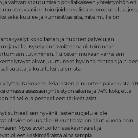
ja vahvan sitoutumisen pitkäaikaiseen yhteistyöhön eri
muutos vaatii eri toimijoiden välistä vuoropuhelua, joss
ksi sekä kuulee ja kunnioittaa sitä, mitä muilla on
rantakyselyt koko lasten ja nuorten palvelujen
rmijärvellä. Kyselyjen tavoitteena oli toiminnan
uurtumisen tutkiminen. Tulosten mukaan varhaisen
kentelytavat olivat juurtuneet hyvin toimintaan ja niide
sallisuutta ja kuulluksi tulemista.
 käyttäjiltä kokemuksia lasten ja nuorten palveluista. 7
ksi omassa asiassaan yhteistyön aikana ja 74% koki, että
on hänelle ja perheelleen tärkeät asiat.
nyt suhteellisen hyvänä, lastensuojelu ei ole
ssa olevien osuus alle 18-vuotiaissa on ollut vuosia noin
imäärin. Myös avohuollon asiakasmäärät ja
vat olleet keskimääräistä alhaisempia.