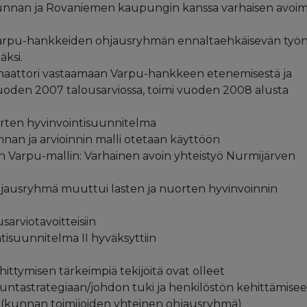
unnan ja Rovaniemen kaupungin kanssa varhaisen avoi
Varpu-hankkeiden ohjausryhmän ennaltaehkäisevän työ
äksi.
aattori vastaamaan Varpu-hankkeen etenemisestä ja
vuoden 2007 talousarviossa, toimi vuoden 2008 alusta
rten hyvinvointisuunnitelma
nan ja arvioinnin malli otetaan käyttöön
yn Varpu-mallin: Varhainen avoin yhteistyö Nurmijärven
hjausryhmä muuttui lasten ja nuorten hyvinvoinnin
arviotavoitteisiin
tisuunnitelma II hyväksyttiin
ittymisen tärkeimpiä tekijöitä ovat olleet
 kuntastrategiaan/johdon tuki ja henkilöstön kehittämise
mä (kunnan toimijoiden yhteinen ohjausryhmä)