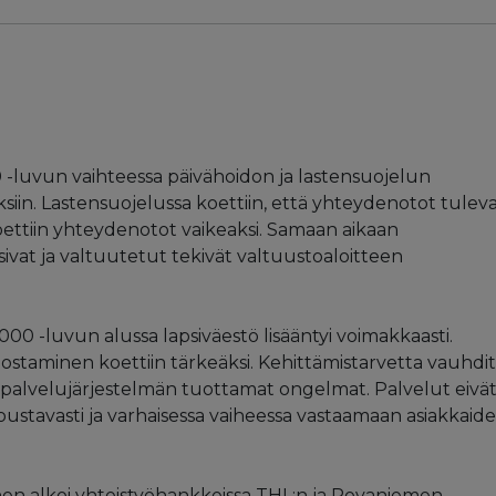
 -luvun vaihteessa päivähoidon ja lastensuojelun
siin. Lastensuojelussa koettiin, että yhteydenotot tulev
oettiin yhteydenotot vaikeaksi. Samaan aikaan
vat ja valtuutetut tekivät valtuustoaloitteen
 -luvun alussa lapsiväestö lisääntyi voimakkaasti.
ostaminen koettiin tärkeäksi. Kehittämistarvetta vauhdit
 palvelujärjestelmän tuottamat ongelmat. Palvelut eivä
joustavasti ja varhaisessa vaiheessa vastaamaan asiakkaid
en alkoi yhteistyöhankkeissa THL:n ja Rovaniemen