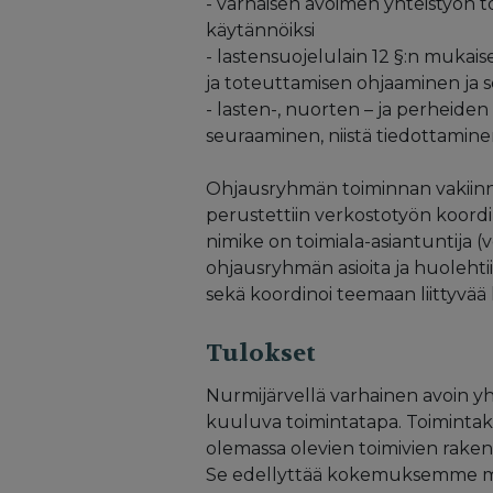
- varhaisen avoimen yhteistyön 
käytännöiksi
- lastensuojelulain 12 §:n mukai
ja toteuttamisen ohjaaminen ja s
- lasten-, nuorten – ja perheiden
seuraaminen, niistä tiedottamin
Ohjausryhmän toiminnan vakiinnu
perustettiin verkostotyön koord
nimike on toimiala-asiantuntija (
ohjausryhmän asioita ja huolehti
sekä koordinoi teemaan liittyvää 
Tulokset
Nurmijärvellä varhainen avoin yht
kuuluva toimintatapa. Toimintak
olemassa olevien toimivien raken
Se edellyttää kokemuksemme muka