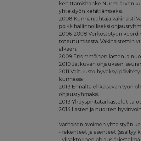
kehittämishanke Nurmijärven k
yhteistyön kehittämiseksi.
2008 Kunnanjohtaja vakinaisti 
poikkihallinnolliseksi ohjausryhm
2006-2008 Verkostotyön koordin
toteutumisesta. Vakinaistettiin 
alkaen.
2009 Ensimmäinen lasten ja nuo
2010 Jatkuvan ohjauksen, seuran
2011 Valtuusto hyväksyi päivitet
kunnassa
2013 Ennalta ehkäisevän työn o
ohjausryhmäksi.
2013 Yhdyspintatarkastelut talous
2014 Lasten ja nuorten hyvinvoin
Varhaisen avoimen yhteistyön keh
- rakenteet ja asenteet (sisältyy
- ylisektorinen ohjausjärjestel