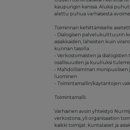
kaupungin kanssa. Aluksi puhut
alettu puhua varhaisesta avoimes
Toiminnan kehittämiselle asetetti
- Dialogisen palvelukulttuurin k
asiakkaiden, läheisten kuin vira
kunnan tasolla
- Verkostomaisten ja dialogisten
osallisuuden ja kuulluksi tulemi
- Mahdollisimman monipuolisen 
luominen
- Toimintamallin/käytäntöjen va
Toimintamalli:
Varhainen avoin yhteistyö Nurmijä
verkostona, yli organisaation toi
kaikki toimijat: kuntalaiset ja asia