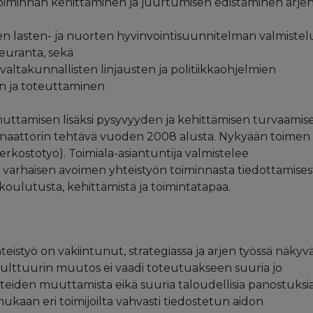
toiminnan kehittäminen ja juurtumisen edistäminen arje
sen lasten- ja nuorten hyvinvointisuunnitelman valmiste
euranta, sekä
 valtakunnallisten linjausten ja politiikkaohjelmien
en ja toteuttaminen
ttamisen lisäksi pysyvyyden ja kehittämisen turvaamise
inaattorin tehtävä vuoden 2008 alusta. Nykyään toimen
verkostotyö). Toimiala-asiantuntija valmistelee
i varhaisen avoimen yhteistyön toiminnasta tiedottamises
koulutusta, kehittämistä ja toimintatapaa.
eistyö on vakiintunut, strategiassa ja arjen työssä näkyvä
ulttuurin muutos ei vaadi toteutuakseen suuria jo
teiden muuttamista eikä suuria taloudellisia panostuksia
an eri toimijoilta vahvasti tiedostetun aidon