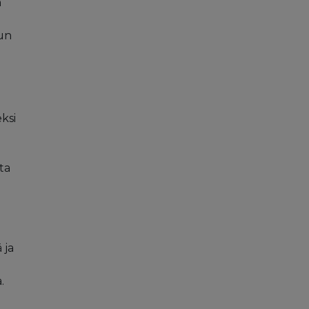
n
lun
ksi
ta
 ja
.