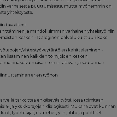
tiin varhaisesta puuttumisesta, mutta myöhemmin on
ta yhteistyöstä.
in tavoitteet:
ehittäminen ja mahdollisimman varhainen yhteistyö niin
nomaisten kesken - Dialoginen palvelukulttuuri koko
 työtapojen/yhteistyökäytäntöjen kehitteleminen -
sen lisääminen kaikkien toimijoiden kesken
ja moninäkökulmaisen toimintatavan ja seurannan
kiinnuttaminen arjen työhön
rvellä tarkoittaa ehkäisevää työtä, jossa toimitaan
miala- ja yksikkörajojen, dialogisesti. Mukana ovat kunnan
kkaat, työntekijät, esimiehet, ylin johto ja poliittiset