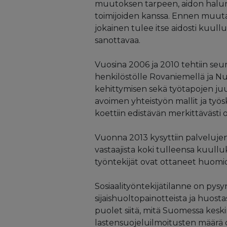
muutoksen tarpeen, aidon halun 
toimijoiden kanssa. Ennen muuta 
jokainen tulee itse aidosti kuullu
sanottavaa.
Vuosina 2006 ja 2010 tehtiin seu
henkilöstölle Rovaniemellä ja Nu
kehittymisen sekä työtapojen j
avoimen yhteistyön mallit ja työs
koettiin edistävän merkittävästi o
Vuonna 2013 kysyttiin palvelujen
vastaajista koki tulleensa kuullu
työntekijät ovat ottaneet huomio
Sosiaalityöntekijätilanne on pysy
sijaishuoltopainotteista ja huosta
puolet siitä, mitä Suomessa kesk
lastensuojeluilmoitusten määrä o