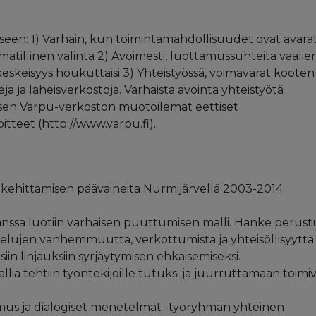
eseen: 1) Varhain, kun toimintamahdollisuudet ovat avarat
matillinen valinta 2) Avoimesti, luottamussuhteita vaalien
keskeisyys houkuttaisi 3) Yhteistyössä, voimavarat kooten
 ja läheisverkostoja. Varhaista avointa yhteistyötä
isen Varpu-verkoston muotoilemat eettiset
oitteet (http://www.varpu.fi).
 kehittämisen päävaiheita Nurmijärvellä 2003-2014:
nssa luotiin varhaisen puuttumisen malli. Hanke perust
velujen vanhemmuutta, verkottumista ja yhteisöllisyyttä
isiin linjauksiin syrjäytymisen ehkäisemiseksi.
ia tehtiin työntekijöille tutuksi ja juurruttamaan toimiv
us ja dialogiset menetelmät -työryhmän yhteinen