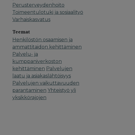
Perusterveydenhoito
Toimeentulotuki ja sosiaalityö
Varhaiskasvatus
Teemat
Henkilöstön osaamisen ja
ammattitaidon kehittäminen
Palvelu- ja
kumppaniverkoston
kehittäminen
Palvelujen
laatu ja asiakaslähtöisyys
Palvelujen vaikuttavuuden
parantaminen
Yhteistyö yli
yksikkörajojen