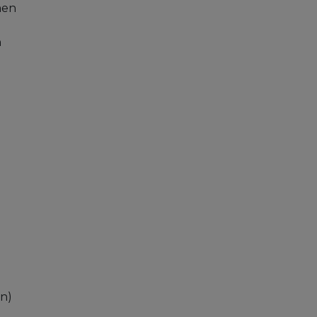
men
n
en)