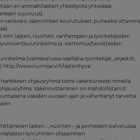
tään eri ammattilaisten yhteistyötä yhteisissä
htamisen sujuvuus)
en verkosto, säännölliset koulutukset, puheeksi ottamin
ssä)
et mm. lasten, nuorten, vanhempien ja työntekijöiden
n hyvinvointisuunnitelma ja -kertomus/tavoitteiden
nnitelma (valmistelussa osallisina työntekijät, järjestöt,
) http://www.nurmijarvi.fi/lastenhyva
hankkeen ohjausryhmä toimii vakiintuneesti nimellä
-ohjausryhmä. Vakiinnuttaminen on mahdollistanut
ntaisena useiden vuosien ajan ja vähentänyt tarvetta
seen.
hittäminen lasten -, nuorten – ja perheiden palveluissa
 monialaisten työryhmien ohjaaminen