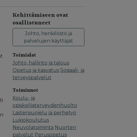
Kehittämiseen ovat
osallistuneet
Johto, henkilöstö ja
palvelujen käyttäjät
Toimialat
at
Johto, hallinto ja talous
Opetus ja kasvatus
Sosiaali- ja
terveyspalvelut
Toiminnot
Koulu- ja
ti
opiskelijaterveydenhuolto
t
Lastensuojelu ja perhetyö
en
Lukiokoulutus
Neuvolatoiminta
Nuorten
palvelut
Perusopetus