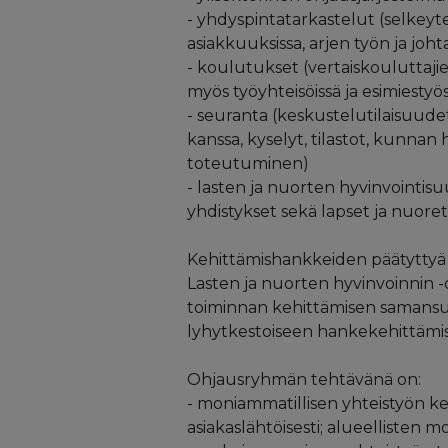
- yhdyspintatarkastelut (selkeyte
asiakkuuksissa, arjen työn ja jo
- koulutukset (vertaiskouluttaji
myös työyhteisöissä ja esimiestyö
- seuranta (keskustelutilaisuud
kanssa, kyselyt, tilastot, kunna
toteutuminen)
- lasten ja nuorten hyvinvointisuu
yhdistykset sekä lapset ja nuoret
Kehittämishankkeiden päätyttyä 
Lasten ja nuorten hyvinvoinnin 
toiminnan kehittämisen samansuu
lyhytkestoiseen hankekehittämi
Ohjausryhmän tehtävänä on:
- moniammatillisen yhteistyön ke
asiakaslähtöisesti; alueellisten