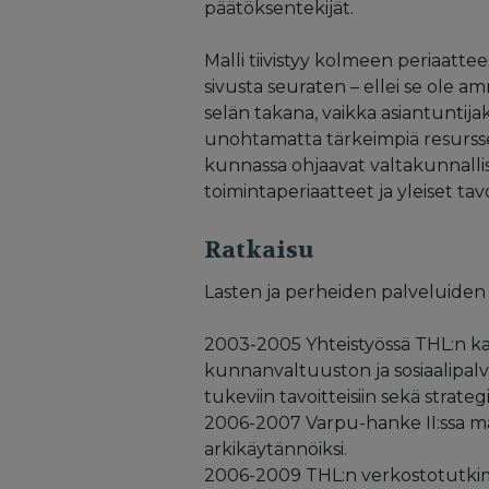
päätöksentekijät.
Malli tiivistyy kolmeen periaatte
sivusta seuraten – ellei se ole am
selän takana, vaikka asiantuntija
unohtamatta tärkeimpiä resursseja
kunnassa ohjaavat valtakunnall
toimintaperiaatteet ja yleiset tav
Ratkaisu
Lasten ja perheiden palveluiden
2003-2005 Yhteistyössä THL:n ka
kunnanvaltuuston ja sosiaalipal
tukeviin tavoitteisiin sekä strateg
2006-2007 Varpu-hanke II:ssa mall
arkikäytännöiksi.
2006-2009 THL:n verkostotutkim