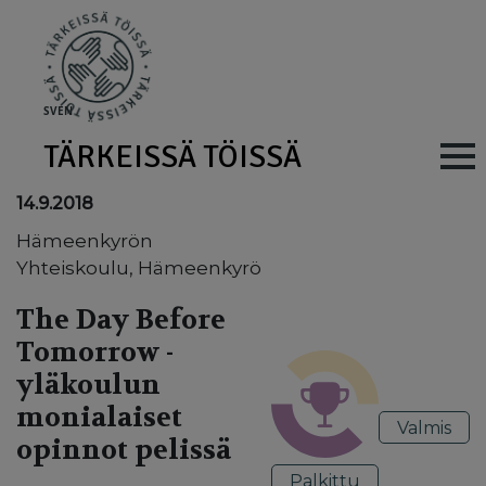
Skip to main content
SV
EN
TÄRKEISSÄ TÖISSÄ
Main navig
14.9.2018
Hämeenkyrön
Yhteiskoulu, Hämeenkyrö
The Day Before
Tomorrow -
yläkoulun
monialaiset
Valmis
opinnot pelissä
Palkittu