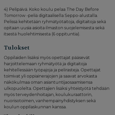
4) Pelipäivä. Koko koulu pelaa The Day Before
Tomorrow -peliä digitaalisella Seppo-alustalla.
Pelissä kehitetään ryhmätyötaitoja, digitaitoja sekä
opitaan uusia asioita ilmaston suojelemisesta sekä
itsestä huolehtimisesta (6 oppituntia).
Tulokset
Oppilaiden lisäksi myös opettajat pääsevät
harjoittelemaan ryhmätyötä ja digitaitoja
kehitellessään työpajoja ja pelirasteja. Opettajat
toimivat yli oppiainerajojen ja saavat arvokasta
näkökulmaa oman asiantuntijaosaamisensa
ulkopuolelta. Opettajien lisäksi yhteistyötä tehdään
myös terveydenhoitajan, koulukuraattorin,
nuorisotoimen, vanhempainyhdistyksen sekä
koulun oppilaskunnan kanssa.