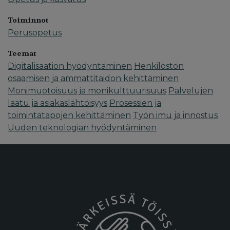
Toiminnot
Perusopetus
Teemat
Digitalisaation hyödyntäminen
Henkilöstön
osaamisen ja ammattitaidon kehittäminen
Monimuotoisuus ja monikulttuurisuus
Palvelujen
laatu ja asiakaslähtöisyys
Prosessien ja
toimintatapojen kehittäminen
Työn imu ja innostus
Uuden teknologian hyödyntäminen