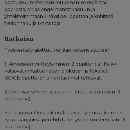
opetussuunnitelman mukainen: se osallistaa
oppilasta, ohjaa ongelmanratkaisuun ja
yhteistoimintaan. Lisäksi peli opettaa ja kehittää
tiedonhaku ja tvt-taitoja.
Ratkaisu
Työskentely ajoittuu neljään kokonaisuuteen
1) Aiheeseen virittäytyminen (2 oppituntia). Kaikki
katsovat ilmastoaiheisen elokuvan ja tekevät
BG/GE-opettajien siihen laatimat tehtävät.
2) Ryhmäytyminen ja pajoihin ilmoittautuminen (2
oppituntia)
3) Pajapäivä. Oppilaat osallistuvat ryhmissä kolmeen
työpajaan, joissa perehdytään syvemmin teemaan ( 6
oppituntia).