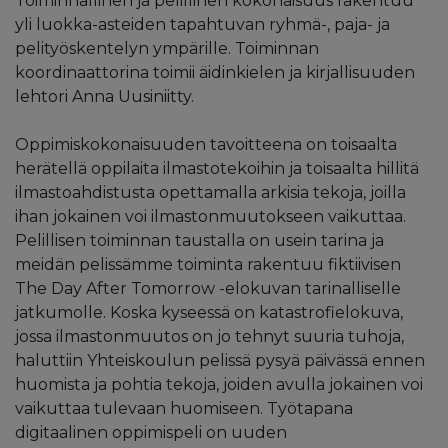
Toiminnallinen ja pelillinen kokonaisuus rakentuu
yli luokka-asteiden tapahtuvan ryhmä-, paja- ja
pelityöskentelyn ympärille. Toiminnan
koordinaattorina toimii äidinkielen ja kirjallisuuden
lehtori Anna Uusiniitty.
Oppimiskokonaisuuden tavoitteena on toisaalta
herätellä oppilaita ilmastotekoihin ja toisaalta hillitä
ilmastoahdistusta opettamalla arkisia tekoja, joilla
ihan jokainen voi ilmastonmuutokseen vaikuttaa.
Pelillisen toiminnan taustalla on usein tarina ja
meidän pelissämme toiminta rakentuu fiktiivisen
The Day After Tomorrow -elokuvan tarinalliselle
jatkumolle. Koska kyseessä on katastrofielokuva,
jossa ilmastonmuutos on jo tehnyt suuria tuhoja,
haluttiin Yhteiskoulun pelissä pysyä päivässä ennen
huomista ja pohtia tekoja, joiden avulla jokainen voi
vaikuttaa tulevaan huomiseen. Työtapana
digitaalinen oppimispeli on uuden