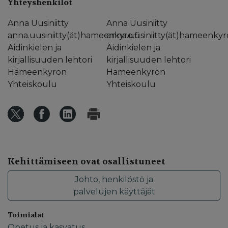
Yhteyshenkilöt
Anna Uusiniitty
Anna Uusiniitty
anna.uusiniitty(ät)hameenkyro.fi
anna.uusiniitty(ät)hameenkyro
Äidinkielen ja
Äidinkielen ja
kirjallisuuden lehtori
kirjallisuuden lehtori
Hämeenkyrön
Hämeenkyrön
Yhteiskoulu
Yhteiskoulu
Kehittämiseen ovat osallistuneet
Johto, henkilöstö ja
palvelujen käyttäjät
Toimialat
Opetus ja kasvatus