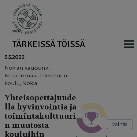
Skip to main content
SV
EN
TÄRKEISSÄ TÖISSÄ
Main navig
5.5.2022
Nokian kaupunki,
Koskenmäki-Tervasuon
koulu, Nokia
Yhteisopettajuude
lla hyvinvointia ja
toimintakulttuuri
n muutosta
Valmis
kouluihin