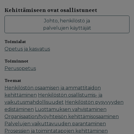
Kehittämiseen ovat osallistuneet
Johto, henkilöstö ja
palvelujen käyttäjät
Toimialat
Opetus ja kasvatus
Toiminnot
Perusopetus
Teemat
Henkilöstön osaamisen ja ammattitaidon
kehittäminen
Henkilöstön osallistumis- ja
vaikutusmahdollisuudet
Henkilöstön pysyvyyden
edistäminen
Luottamuksen vahvistaminen
Organisaation/työyhteisön kehittämisosaaminen
Palvelujen vaikuttavuuden parantaminen
Prosessien ja toimintatapojen kehittäminen