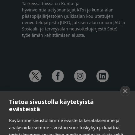
Tärkeissä töissä on Kunta- ja
hyvinvointialuetyönantajat KT:n ja kunta-alan
pääsopijajärjestöjen (Julkisalan koulutettujen
neuvottelujärjestö JUKO, Julkisen alan unioni JAU ja
Sosiaali- ja terveysalan neuvottelujärjestö Sote)
työelämän kehittämisen alusta.
YHTEYSTIEDOT
Tietoa sivustolla käytetyistä
Anna-Mari Jaanu,
kehittämispäällikkö,
evästeistä
puh. +358 50 572 4620
Henna Honkalo,
viestintäpäällikkö,
Käytämme sivustollamme evästeitä kerätäksemme ja
puh. +358 50 479 6618
analysoidaksemme sivuston suorituskykyä ja käyttöä,
Ilari Raiski,
viestintä- ja tapahtumakoordinaattori,
tarjotaksemme sosiaalisen median ominaisuuksia sekä