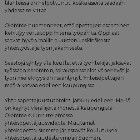
tilanteissa on helpottunut, koska asioita saadaan
yhdessä selvittää.
Olemme huomenneet, että opettajien osaaminen
kehittyy vertaisoppimisena työparilta. Oppilaat
saavat hyvän mallin aikuisten keskinäisestä
yhteistyöstä ja työn jakamisesta.
Säästöjä syntyy sitä kautta, että työntekijät jaksavat
työssään paremmin, sairauspoissaolot vähenevät ja
työn mielekkyys on lisääntynyt. Yhteisopettajien
määrä kasvaa edelleen kaupungissa.
Yhteisopettajuustutorointi jatkuu edelleen. Meillä
on käynyt vierailijoita monesta kaupungista.
Olemme suunnittelemassa
yhteisopettajuusvideota. Muutamat
yhteisopettajistamme järjestävät koulutuksia
yhteisopettajuudesta ympäri Suomen.