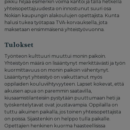
pikku hiljaa esimerkin voima kantoi ja tällä hetkellä
yhteisopettajuudesta on innostunut suuri osa
Nokian kaupungin alakoulujen opettajista. Kunta
halusi tukea työtapaa TVA-korvauksella, jota
maksetaan ensimmäisenä yhteistyövuonna.
Tulokset
Työnteon kulttuuri muuttui monin paikoin.
Yhteistyön määrä on lisääntynyt merkittävästi ja työn
kuormittavuus on monin paikoin vähentynyt.
Lisääntynyt yhteistyö on vaikuttanut myös
oppilaiden kouluviihtyvyyteen. Lapset kokevat, että
aikuisen apua on paremmin saatavilla,
kiusaamistilanteisiin pystytään puuttumaan heti ja
työskentelytavat ovat joustavampia. Oppilailla on
tuttu aikuinen paikalla, jos toinen yhteisopettajista
on poissa. Sijaistenkin on helppo tulla paikalle.
Opettajien henkinen kuorma haasteellisissa