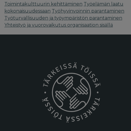
Toimintakulttuurin kehittäminen
Työelämän laatu
kokonaisuudessaan
Työhyvinvoinnin parantaminen
Työturvallisuuden ja työympäristön parantaminen
Yhteistyö ja vuorovaikutus organisaation sisällä