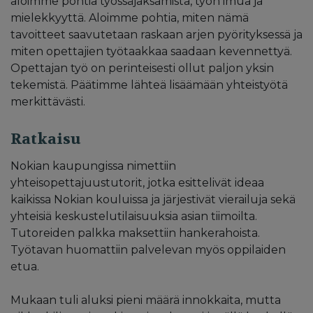
aloimme pohtia työssäjaksamista, työn imua ja
mielekkyyttä. Aloimme pohtia, miten nämä
tavoitteet saavutetaan raskaan arjen pyörityksessä ja
miten opettajien työtaakkaa saadaan kevennettyä.
Opettajan työ on perinteisesti ollut paljon yksin
tekemistä. Päätimme lähteä lisäämään yhteistyötä
merkittävästi.
Ratkaisu
Nokian kaupungissa nimettiin
yhteisopettajuustutorit, jotka esittelivät ideaa
kaikissa Nokian kouluissa ja järjestivät vierailuja sekä
yhteisiä keskustelutilaisuuksia asian tiimoilta.
Tutoreiden palkka maksettiin hankerahoista.
Työtavan huomattiin palvelevan myös oppilaiden
etua.
Mukaan tuli aluksi pieni määrä innokkaita, mutta