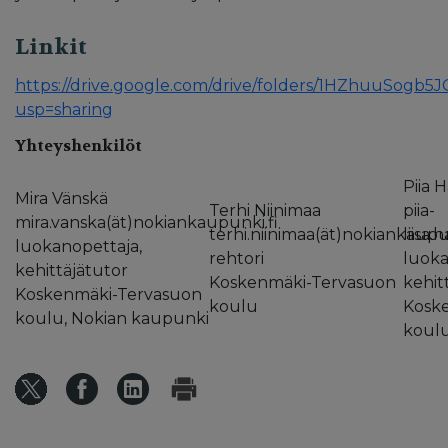
Linkit
https://drive.google.com/drive/folders/1HZhuuSog
usp=sharing
Yhteyshenkilöt
Piia 
Mira Vänskä
Terhi Niinimaa
piia-
mira.vanska(ät)nokiankaupunki.fi
terhi.niinimaa(ät)nokiankaupun
liisa
luokanopettaja,
rehtori
luoka
kehittäjätutor
Koskenmäki-Tervasuon
kehit
Koskenmäki-Tervasuon
koulu
Kosk
koulu, Nokian kaupunki
koulu