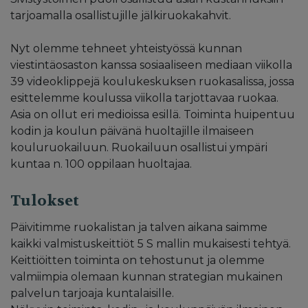
tarjoamalla osallistujille jälkiruokakahvit.
Nyt olemme tehneet yhteistyössä kunnan
viestintäosaston kanssa sosiaaliseen mediaan viikolla
39 videoklippejä koulukeskuksen ruokasalissa, jossa
esittelemme koulussa viikolla tarjottavaa ruokaa.
Asia on ollut eri medioissa esillä. Toiminta huipentuu
kodin ja koulun päivänä huoltajille ilmaiseen
kouluruokailuun. Ruokailuun osallistui ympäri
kuntaa n. 100 oppilaan huoltajaa.
Tulokset
Päivitimme ruokalistan ja talven aikana saimme
kaikki valmistuskeittiöt 5 S mallin mukaisesti tehtyä.
Keittiöitten toiminta on tehostunut ja olemme
valmiimpia olemaan kunnan strategian mukainen
palvelun tarjoaja kuntalaisille.