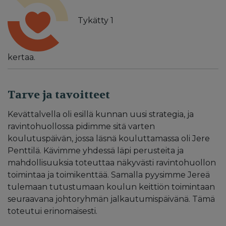
Tykätty
1
kertaa.
Tarve ja tavoitteet
Kevättalvella oli esillä kunnan uusi strategia, ja
ravintohuollossa pidimme sitä varten
koulutuspäivän, jossa läsnä kouluttamassa oli Jere
Penttilä. Kävimme yhdessä läpi perusteita ja
mahdollisuuksia toteuttaa näkyvästi ravintohuollon
toimintaa ja toimikenttää. Samalla pyysimme Jereä
tulemaan tutustumaan koulun keittiön toimintaan
seuraavana johtoryhmän jalkautumispäivänä. Tämä
toteutui erinomaisesti.