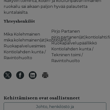
Näkyvin toiminta, kodin- ja koulunpäivän ilmainen
ruokailu sai aikaan paljon hyvää palautetta
kuntalaisilta.
Yhteyshenkilöt
Pirjo Partanen
Mika Kolehmainen
pirjo.partanen(ät)kontiolahti.fi
mika.kolehmainen(ät)kontiolahti.fi
Ruokapalvelupäällikkö
Ruokapalveluesimies
Kontiolahden kunta /
Kontiolahden kunta /
Tekninen toimi /
Ravintohuolto
Ravintohuolto
Kehittämiseen ovat osallistuneet
Johto, henkilöstö ja