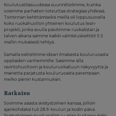
Koulutustilaisuudessa suunnittelimme, kuinka
voisimme parhaiten toteuttaa strategiaa yhdessä.
Toiminnan kehittämiseksi meillä oli loppusuoralla
koko ruokahuollon yhteinen koulutus lean-
projekti, jonka avulla päivitimme ruokalistan ja
talven aikana saimme kaikki valmistuskeittiöt 5 S
mallin mukaisesti tehtyä.
Samalla esittelimme idean ilmaisesta kouluruoasta
oppilaiden vanhemmille. Saisimme sillä
ravintohuoltoon ja kouluruokailuun näkyvyyttä ja
mainetta parjatusta kouluruoasta parempaan
melko pienin kustannuksin.
Ratkaisu
Sovimme asiasta sivistystoimen kanssa, jolloin
ajankohdaksi tuli 28.9. koulun ja kodin päivä.
Sivistystoimen puoli osallistuu asian kustannuksiin