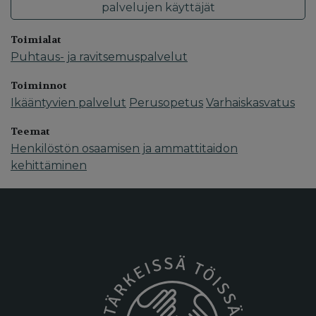
palvelujen käyttäjät
Toimialat
Puhtaus- ja ravitsemuspalvelut
Toiminnot
Ikääntyvien palvelut
Perusopetus
Varhaiskasvatus
Teemat
Henkilöstön osaamisen ja ammattitaidon
kehittäminen