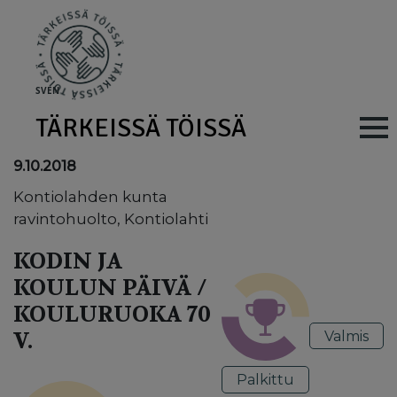
Skip to main content
SV
EN
TÄRKEISSÄ TÖISSÄ
Main navig
9.10.2018
Kontiolahden kunta
ravintohuolto, Kontiolahti
KODIN JA
KOULUN PÄIVÄ /
KOULURUOKA 70
V.
Valmis
Palkittu