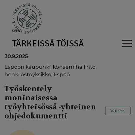
Skip to main content
SV
EN
TÄRKEISSÄ TÖISSÄ
Main navig
30.9.2025
Espoon kaupunki, konsernihallinto,
henkilöstöyksikkö, Espoo
Työskentely
moninaisessa
työyhteisössä -yhteinen
Valmis
ohjedokumentti