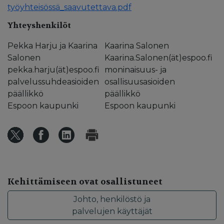
työyhteisössä_saavutettava.pdf
Yhteyshenkilöt
Pekka Harju ja Kaarina
Kaarina Salonen
Salonen
Kaarina.Salonen(ät)espoo.fi
pekka.harju(ät)espoo.fi
moninaisuus- ja
palvelussuhdeasioiden
osallisuusasioiden
päällikkö
päällikkö
Espoon kaupunki
Espoon kaupunki
Kehittämiseen ovat osallistuneet
Johto, henkilöstö ja
palvelujen käyttäjät