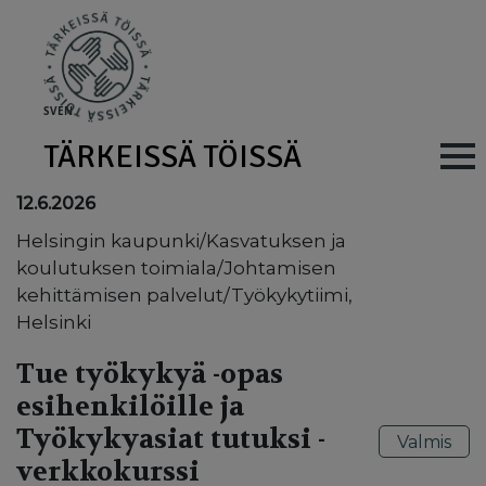
Skip to main content
SV
EN
TÄRKEISSÄ TÖISSÄ
Main navig
12.6.2026
Helsingin kaupunki/Kasvatuksen ja
koulutuksen toimiala/Johtamisen
kehittämisen palvelut/Työkykytiimi,
Helsinki
Tue työkykyä -opas
esihenkilöille ja
Työkykyasiat tutuksi -
Valmis
verkkokurssi