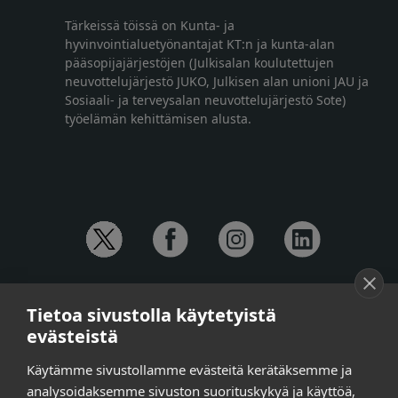
Tärkeissä töissä on Kunta- ja
hyvinvointialuetyönantajat KT:n ja kunta-alan
pääsopijajärjestöjen (Julkisalan koulutettujen
neuvottelujärjestö JUKO, Julkisen alan unioni JAU ja
Sosiaali- ja terveysalan neuvottelujärjestö Sote)
työelämän kehittämisen alusta.
YHTEYSTIEDOT
Tietoa sivustolla käytetyistä
Anna-Mari Jaanu,
kehittämispäällikkö,
evästeistä
puh. +358 50 572 4620
Henna Honkalo,
viestintäpäällikkö,
Käytämme sivustollamme evästeitä kerätäksemme ja
puh. +358 50 479 6618
analysoidaksemme sivuston suorituskykyä ja käyttöä,