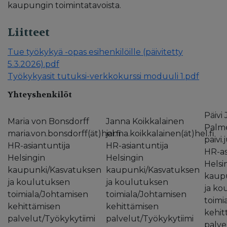
kaupungin toimintatavoista.
Liitteet
Tue työkykyä -opas esihenkilöille (päivitetty
5.3.2026).pdf
Työkykyasit tutuksi-verkkokurssi moduuli 1.pdf
Yhteyshenkilöt
Päivi
Maria von Bonsdorff
Janna Koikkalainen
Palm
maria.von.bonsdorff(ät)hel.fi
janna.koikkalainen(ät)hel.fi
paivi.
HR-asiantuntija
HR-asiantuntija
HR-as
Helsingin
Helsingin
Helsi
kaupunki/Kasvatuksen
kaupunki/Kasvatuksen
kaup
ja koulutuksen
ja koulutuksen
ja ko
toimiala/Johtamisen
toimiala/Johtamisen
toimi
kehittämisen
kehittämisen
kehit
palvelut/Työkykytiimi
palvelut/Työkykytiimi
palve