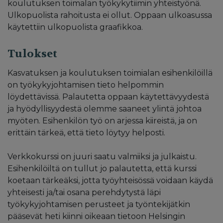
koulutuksen toimalan työkykytiimin yhteistyönä.
Ulkopuolista rahoitusta ei ollut. Oppaan ulkoasussa
käytettiin ulkopuolista graafikkoa.
Tulokset
Kasvatuksen ja koulutuksen toimialan esihenkilöillä
on työkykyjohtamisen tieto helpommin
löydettävissä. Palautetta oppaan käytettävyydestä
ja hyödyllisyydestä olemme saaneet ylintä johtoa
myöten. Esihenkilön työ on arjessa kiireistä, ja on
erittäin tärkeä, että tieto löytyy helposti.
Verkkokurssi on juuri saatu valmiiksi ja julkaistu.
Esihenkilöiltä on tullut jo palautetta, että kurssi
koetaan tärkeäksi, jotta työyhteisössä voidaan käydä
yhteisesti ja/tai osana perehdytystä läpi
työkykyjohtamisen perusteet ja työntekijätkin
pääsevät heti kiinni oikeaan tietoon Helsingin