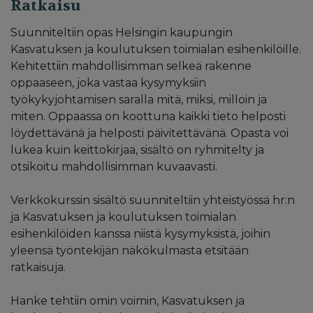
Ratkaisu
Suunniteltiin opas Helsingin kaupungin
Kasvatuksen ja koulutuksen toimialan esihenkilöille.
Kehitettiin mahdollisimman selkeä rakenne
oppaaseen, joka vastaa kysymyksiin
työkykyjohtamisen saralla mitä, miksi, milloin ja
miten. Oppaassa on koottuna kaikki tieto helposti
löydettävänä ja helposti päivitettävänä. Opasta voi
lukea kuin keittokirjaa, sisältö on ryhmitelty ja
otsikoitu mahdollisimman kuvaavasti.
Verkkokurssin sisältö suunniteltiin yhteistyössä hr:n
ja Kasvatuksen ja koulutuksen toimialan
esihenkilöiden kanssa niistä kysymyksistä, joihin
yleensä työntekijän näkökulmasta etsitään
ratkaisuja.
Hanke tehtiin omin voimin, Kasvatuksen ja