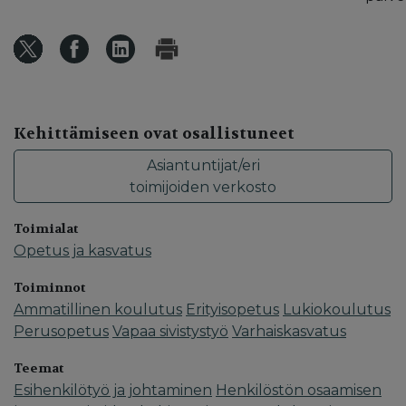
Kehittämiseen ovat osallistuneet
Asiantuntijat/eri
toimijoiden verkosto
Toimialat
Opetus ja kasvatus
Toiminnot
Ammatillinen koulutus
Erityisopetus
Lukiokoulutus
Perusopetus
Vapaa sivistystyö
Varhaiskasvatus
Teemat
Esihenkilötyö ja johtaminen
Henkilöstön osaamisen