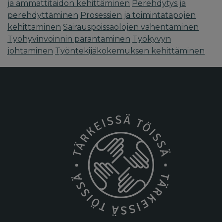
ja ammattitaidon kehittäminen
Perehdytys ja
perehdyttäminen
Prosessien ja toimintatapojen
kehittäminen
Sairauspoissaolojen vähentäminen
Työhyvinvoinnin parantaminen
Työkyvyn
johtaminen
Työntekijäkokemuksen kehittäminen