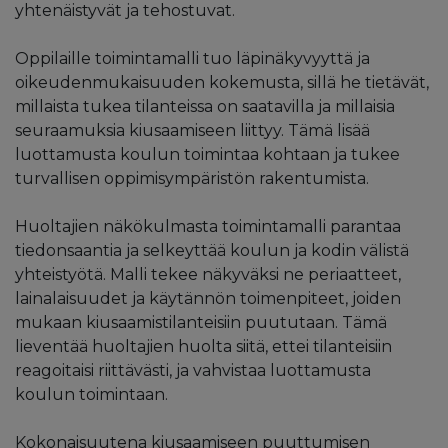
yhtenäistyvät ja tehostuvat.
Oppilaille toimintamalli tuo läpinäkyvyyttä ja
oikeudenmukaisuuden kokemusta, sillä he tietävät,
millaista tukea tilanteissa on saatavilla ja millaisia
seuraamuksia kiusaamiseen liittyy. Tämä lisää
luottamusta koulun toimintaa kohtaan ja tukee
turvallisen oppimisympäristön rakentumista.
Huoltajien näkökulmasta toimintamalli parantaa
tiedonsaantia ja selkeyttää koulun ja kodin välistä
yhteistyötä. Malli tekee näkyväksi ne periaatteet,
lainalaisuudet ja käytännön toimenpiteet, joiden
mukaan kiusaamistilanteisiin puututaan. Tämä
lieventää huoltajien huolta siitä, ettei tilanteisiin
reagoitaisi riittävästi, ja vahvistaa luottamusta
koulun toimintaan.
Kokonaisuutena kiusaamiseen puuttumisen