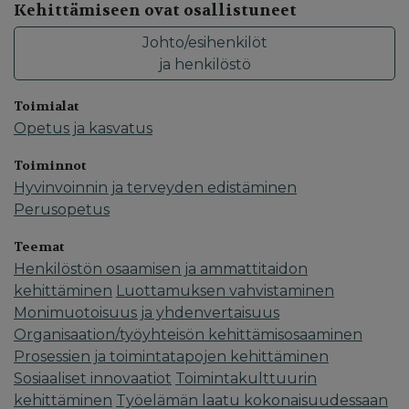
Kehittämiseen ovat osallistuneet
Johto/esihenkilöt
ja henkilöstö
Toimialat
Opetus ja kasvatus
Toiminnot
Hyvinvoinnin ja terveyden edistäminen
Perusopetus
Teemat
Henkilöstön osaamisen ja ammattitaidon
kehittäminen
Luottamuksen vahvistaminen
Monimuotoisuus ja yhdenvertaisuus
Organisaation/työyhteisön kehittämisosaaminen
Prosessien ja toimintatapojen kehittäminen
Sosiaaliset innovaatiot
Toimintakulttuurin
kehittäminen
Työelämän laatu kokonaisuudessaan