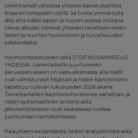
toimintamalli vahvistaa yhteistä kasvatuksellista
linjaa eri toimijoiden välillä. Se tukee ymmärrystä
siitä, että kaikki lapsen ja nuoren arjessa mukana
olevat aikuiset toimivat yhteisen tavoitteen eteen:
lasten ja nuorten hyvinvoinnin ja turvallisuuden
edistämiseksi.
Hyvinvointiopetuksen sekä STOP KIUSAAMISELLE
YHDESSÄ! -toimintamallin juurtuminen
perusopetukseen on vasta alkamassa, sillä mallit
ovat valmistuneet hiljattain ja niiden käyttöönotto
tapahtuu tulevan lukuvuoden 2026 aikana.
Toimintamallien käyttöönotto etenee vaiheittain, ja
niiden systemaattinen arviointi sekä
jatkokehittäminen ovat keskeisessä roolissa
juurtumisen varmistamisessa.
Palautteen keräämisestä, tiedon analysoinnista sekä