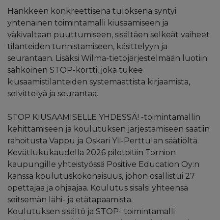
Hankkeen konkreettisena tuloksena syntyi
yhtenäinen toimintamalli kiusaamiseen ja
väkivaltaan puuttumiseen, sisältäen selkeät vaiheet
tilanteiden tunnistamiseen, käsittelyyn ja
seurantaan. Lisäksi Wilma-tietojärjestelmään luotiin
sähköinen STOP-kortti, joka tukee
kiusaamistilanteiden systemaattista kirjaamista,
selvittelyä ja seurantaa.
STOP KIUSAAMISELLE YHDESSÄ! -toimintamallin
kehittämiseen ja koulutuksen järjestämiseen saatiin
rahoitusta Vappu ja Oskari Yli-Perttulan säätiöltä.
Kevätlukukaudella 2026 pilotoitiin Tornion
kaupungille yhteistyössä Positive Education Oy:n
kanssa koulutuskokonaisuus, johon osallistui 27
opettajaa ja ohjaajaa. Koulutus sisälsi yhteensä
seitsemän lähi- ja etätapaamista.
Koulutuksen sisältö ja STOP- toimintamalli