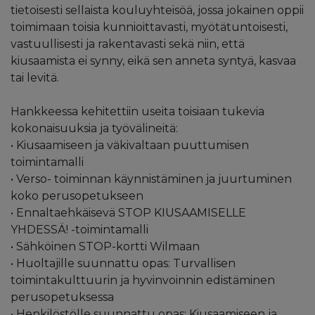
tietoisesti sellaista kouluyhteisöä, jossa jokainen oppii
toimimaan toisia kunnioittavasti, myötätuntoisesti,
vastuullisesti ja rakentavasti sekä niin, että
kiusaamista ei synny, eikä sen anneta syntyä, kasvaa
tai levitä.
Hankkeessa kehitettiin useita toisiaan tukevia
kokonaisuuksia ja työvälineitä:
• Kiusaamiseen ja väkivaltaan puuttumisen
toimintamalli
• Verso- toiminnan käynnistäminen ja juurtuminen
koko perusopetukseen
• Ennaltaehkäisevä STOP KIUSAAMISELLE
YHDESSÄ! -toimintamalli
• Sähköinen STOP-kortti Wilmaan
• Huoltajille suunnattu opas: Turvallisen
toimintakulttuurin ja hyvinvoinnin edistäminen
perusopetuksessa
• Henkilöstölle suunnattu opas: Kiusaamiseen ja