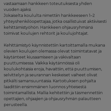
vastaamaan hankkeen toteutuksesta yhden
vuoden ajaksi.
Jokaiselta koululta nimettiin hankkeeseen 1–2
yhteyshenkilöopettajaa, jotka osallistuivat aktiivisesti
kehittämistyöhön. Hankkeen ohjausryhmänä
toimivat koulujen rehtorit ja koulujohtajat.
Kehittämistyö käynnistettiin kartoittamalla mukana
olevien koulujen olemassa olevat toimintatavat ja
käytänteet kiusaamiseen ja väkivaltaan
puuttumisessa. Vaikka käytännöissä oli
koulukohtaisia eroja, havaittiin, että puuttumisen,
selvittelyn ja seurannan keskeiset vaiheet olivat
pitkälti samansuuntaisia. Kartoituksen pohjalta
laadittiin ensimmäinen luonnos yhteisestä
toimintamallista. Mallia kehitettiin ja täsmennettiin
opettajien, ohjaajien ja ohjausryhmän palautteen
perusteella.