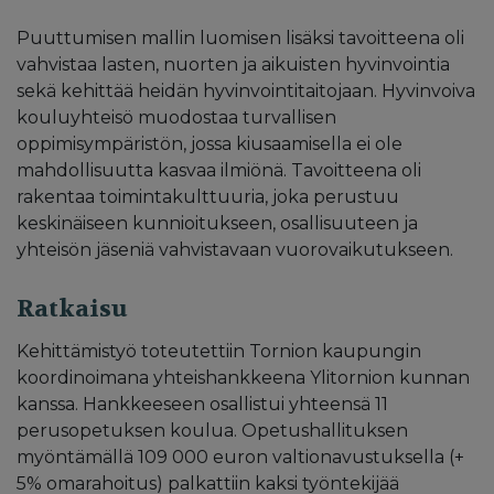
Puuttumisen mallin luomisen lisäksi tavoitteena oli
vahvistaa lasten, nuorten ja aikuisten hyvinvointia
sekä kehittää heidän hyvinvointitaitojaan. Hyvinvoiva
kouluyhteisö muodostaa turvallisen
oppimisympäristön, jossa kiusaamisella ei ole
mahdollisuutta kasvaa ilmiönä. Tavoitteena oli
rakentaa toimintakulttuuria, joka perustuu
keskinäiseen kunnioitukseen, osallisuuteen ja
yhteisön jäseniä vahvistavaan vuorovaikutukseen.
Ratkaisu
Kehittämistyö toteutettiin Tornion kaupungin
koordinoimana yhteishankkeena Ylitornion kunnan
kanssa. Hankkeeseen osallistui yhteensä 11
perusopetuksen koulua. Opetushallituksen
myöntämällä 109 000 euron valtionavustuksella (+
5% omarahoitus) palkattiin kaksi työntekijää