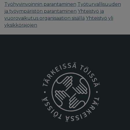
Työhyvinvoinnin parantaminen
Työturvallisuuden
ja työympäristön parantaminen
Yhteistyö ja
vuorovaikutus organisaation sisällä
Yhteistyö yli
yksikkörajojen