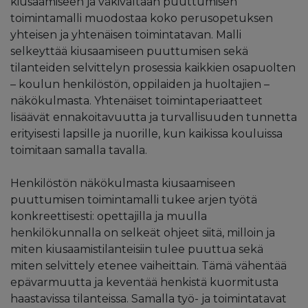
kiusaamiseen ja väkivaltaan puuttumisen
toimintamalli muodostaa koko perusopetuksen
yhteisen ja yhtenäisen toimintatavan. Malli
selkeyttää kiusaamiseen puuttumisen sekä
tilanteiden selvittelyn prosessia kaikkien osapuolten
– koulun henkilöstön, oppilaiden ja huoltajien –
näkökulmasta. Yhtenäiset toimintaperiaatteet
lisäävät ennakoitavuutta ja turvallisuuden tunnetta
erityisesti lapsille ja nuorille, kun kaikissa kouluissa
toimitaan samalla tavalla.
Henkilöstön näkökulmasta kiusaamiseen
puuttumisen toimintamalli tukee arjen työtä
konkreettisesti: opettajilla ja muulla
henkilökunnalla on selkeät ohjeet siitä, milloin ja
miten kiusaamistilanteisiin tulee puuttua sekä
miten selvittely etenee vaiheittain. Tämä vähentää
epävarmuutta ja keventää henkistä kuormitusta
haastavissa tilanteissa. Samalla työ- ja toimintatavat