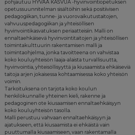
pohjautuu HYVÄÄ KASVUA -hyvinvointiopetuksen
opetussuunnitelman sisältöihin sekä positiivisen
pedagogiikan, tunne- ja vuorovaikutustaitojen,
vahvuuspedagogiikan ja yhteisöllisen
hyvinvointikasvatuksen periaatteisiin. Malli on
ennaltaehkäisevä hyvinvointitaitojen ja yhteisöllisen
toimintakulttuurin rakentamisen malli ja
toimintaohjelma, jonka tavoitteena on vahvistaa
koko kouluyhteisön laaja-alaista turvallisuutta,
hyvinvointia, yhteisöllisyyttä ja kiusaamista ehkäiseviä
taitoja arjen jokaisessa kohtaamisessa koko yhteisön
voimin.
Tarkoituksena on tarjota koko koulun
henkilökunnalle yhteinen kieli, rakenne ja
pedagoginen ote kiusaamisen ennaltaehkäisyyn
koko kouluyhteisön tasolla.
Malli perustuu vahvaan ennaltaehkäisyyn ja
ajatukseen, että kiusaamista ei ehkäistä vain
puuttumalla kiusaamiseen, vaan rakentamalla