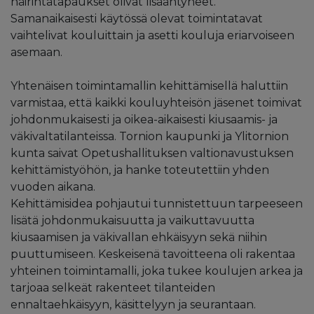
häirintätapaukset olivat lisääntyneet.
Samanaikaisesti käytössä olevat toimintatavat
vaihtelivat kouluittain ja asetti kouluja eriarvoiseen
asemaan.
Yhtenäisen toimintamallin kehittämisellä haluttiin
varmistaa, että kaikki kouluyhteisön jäsenet toimivat
johdonmukaisesti ja oikea-aikaisesti kiusaamis- ja
väkivaltatilanteissa. Tornion kaupunki ja Ylitornion
kunta saivat Opetushallituksen valtionavustuksen
kehittämistyöhön, ja hanke toteutettiin yhden
vuoden aikana.
Kehittämisidea pohjautui tunnistettuun tarpeeseen
lisätä johdonmukaisuutta ja vaikuttavuutta
kiusaamisen ja väkivallan ehkäisyyn sekä niihin
puuttumiseen. Keskeisenä tavoitteena oli rakentaa
yhteinen toimintamalli, joka tukee koulujen arkea ja
tarjoaa selkeät rakenteet tilanteiden
ennaltaehkäisyyn, käsittelyyn ja seurantaan.