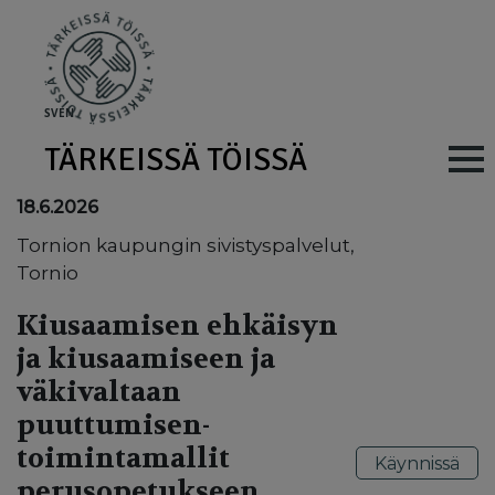
Skip to main content
SV
EN
TÄRKEISSÄ TÖISSÄ
Main navig
18.6.2026
Tornion kaupungin sivistyspalvelut,
Tornio
Kiusaamisen ehkäisyn
ja kiusaamiseen ja
väkivaltaan
puuttumisen-
toimintamallit
Käynnissä
perusopetukseen