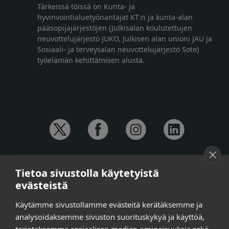
Tärkeissä töissä on Kunta- ja
hyvinvointialuetyönantajat KT:n ja kunta-alan
pääsopijajärjestöjen (Julkisalan koulutettujen
neuvottelujärjestö JUKO, Julkisen alan unioni JAU ja
Sosiaali- ja terveysalan neuvottelujärjestö Sote)
työelämän kehittämisen alusta.
YHTEYSTIEDOT
Tietoa sivustolla käytetyistä
Anna-Mari Jaanu,
kehittämispäällikkö,
evästeistä
puh. +358 50 572 4620
Henna Honkalo,
viestintäpäällikkö,
Käytämme sivustollamme evästeitä kerätäksemme ja
puh. +358 50 479 6618
analysoidaksemme sivuston suorituskykyä ja käyttöä,
Ilari Raiski,
viestintä- ja tapahtumakoordinaattori,