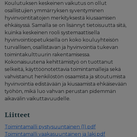
Koulutuksen keskeinen vaikutus on ollut
osallistujien ymmärryksen syventyminen
hyvinvointitaitojen merkityksestä kiusaamisen
ehkäisyssä. Samalla se on lisännyt tietoisuutta siitä,
kuinka keskeinen rooli systemaattisella
hyvinvointiopetuksella on koko kouluyhteisön
turvallisen, osallistavan ja hyvinvointia tukevan
toimintakulttuurin rakentamisessa.
Kokonaisuutena kehittämistyö on tuottanut
selkeitä, käyttöönotettavia toimintamalleja sekä
vahvistanut henkilöstön osaamista ja sitoutumista
hyvinvointia edistävään ja kiusaamista ehkäisevään
työhön, mikä luo vahvan perustan pidemmän
aikavälin vaikuttavuudelle.
Liitteet
Toimintamalli pystysuuntainen (1).pdf
Toimintamalli vaakasuuntainen ja laki.pdf