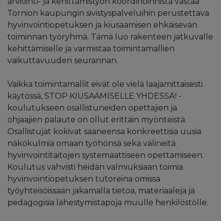
arviointi- ja kehittämistyön koordinoinnista vastaa
Tornion kaupungin sivistyspalveluihin perustettava
hyvinvointiopetuksen ja kiusaamisen ehkäisevän
toiminnan työryhmä. Tämä luo rakenteen jatkuvalle
kehittämiselle ja varmistaa toimintamallien
vaikuttavuuden seurannan.
Vaikka toimintamallit eivät ole vielä laajamittaisesti
käytössä, STOP KIUSAAMISELLE YHDESSÄ! -
koulutukseen osallistuneiden opettajien ja
ohjaajien palaute on ollut erittäin myönteistä.
Osallistujat kokivat saaneensa konkreettisia uusia
näkökulmia omaan työhönsä sekä välineitä
hyvinvointitaitojen systemaattiseen opettamiseen.
Koulutus vahvisti heidän valmiuksiaan toimia
hyvinvointiopetuksen tutoreina omissa
työyhteisöissään jakamalla tietoa, materiaaleja ja
pedagogisia lähestymistapoja muulle henkilöstölle.