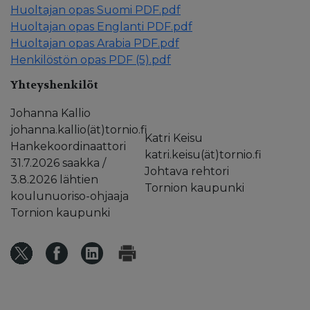
Huoltajan opas Suomi PDF.pdf
Huoltajan opas Englanti PDF.pdf
Huoltajan opas Arabia PDF.pdf
Henkilöstön opas PDF (5).pdf
Yhteyshenkilöt
Johanna Kallio
johanna.kallio(ät)tornio.fi
Katri Keisu
Hankekoordinaattori
katri.keisu(ät)tornio.fi
31.7.2026 saakka /
Johtava rehtori
3.8.2026 lähtien
Tornion kaupunki
koulunuoriso-ohjaaja
Tornion kaupunki