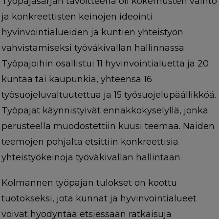
Työpajasarjan tavoitteena oli kokemusten vaihto
ja konkreettisten keinojen ideointi
hyvinvointialueiden ja kuntien yhteistyön
vahvistamiseksi työväkivallan hallinnassa.
Työpajoihin osallistui 11 hyvinvointialuetta ja 20
kuntaa tai kaupunkia, yhteensä 16
työsuojeluvaltuutettua ja 15 työsuojelupäällikköä.
Työpajat käynnistyivät ennakkokyselyllä, jonka
perusteella muodostettiin kuusi teemaa. Näiden
teemojen pohjalta etsittiin konkreettisia
yhteistyökeinoja työväkivallan hallintaan.
Kolmannen työpajan tulokset on koottu
tuotokseksi, jota kunnat ja hyvinvointialueet
voivat hyödyntää etsiessään ratkaisuja