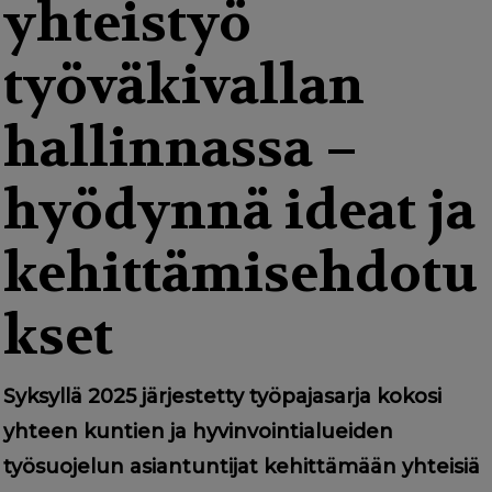
g
yhteistyö
a
työväkivallan
t
i
hallinnassa –
o
hyödynnä ideat ja
n
kehittämisehdotu
kset
Syksyllä 2025 järjestetty työpajasarja kokosi
yhteen kuntien ja hyvinvointialueiden
työsuojelun asiantuntijat kehittämään yhteisiä