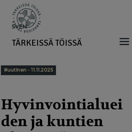
Skip
to
main
SV
EN
content
TÄRKEISSÄ TÖISSÄ
M
a
i
#uutinen - 11.11.2025
n
n
a
Hyvinvointialuei
v
den ja kuntien
i