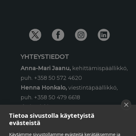
YHTEYSTIEDOT
Anna-Mari Jaanu,
kehittämispäällikkö,
puh. +358 50 572 4620
Henna Honkalo,
viestintäpäällikkö,
puh. +358 50 479 6618
Ilari Raiski,
viestintä- ja
Tietoa sivustolla käytetyistä
tapahtumakoordinaattori,
evästeistä
puh. +358 45 130 3832
Käytämme sivustollamme evästeitä kerätäksemme ja