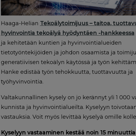
Haaga-Helian
Tekoälytoimijuus – taitoa, tuottav
hyvinvointia tekoälyä hyödyntäen -hankkeessa
ja kehitetään kuntien ja hyvinvointialueiden
tietotyöntekijöiden ja johdon osaamista ja toimij
generatiivisen tekoälyn käytössä ja työn kehittäm
Hanke edistää työn tehokkuutta, tuottavuutta ja
työhyvinvointia.
Valtakunnallinen kysely on jo kerännyt yli 1 000 
kunnista ja hyvinvointialueilta. Kyselyyn toivotaan
vastauksia. Voit myös levittää kyselyä omille kolleg
Kyselyyn vastaaminen kestää noin 15 minuuttia 