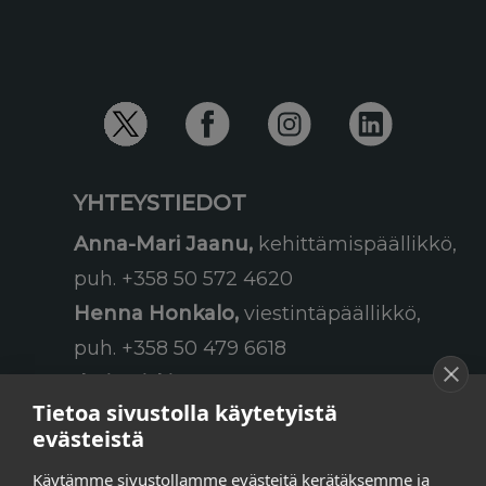
YHTEYSTIEDOT
Anna-Mari Jaanu,
kehittämispäällikkö,
puh. +358 50 572 4620
Henna Honkalo,
viestintäpäällikkö,
puh. +358 50 479 6618
Ilari Raiski,
viestintä- ja
Tietoa sivustolla käytetyistä
tapahtumakoordinaattori,
evästeistä
puh. +358 45 130 3832
Käytämme sivustollamme evästeitä kerätäksemme ja