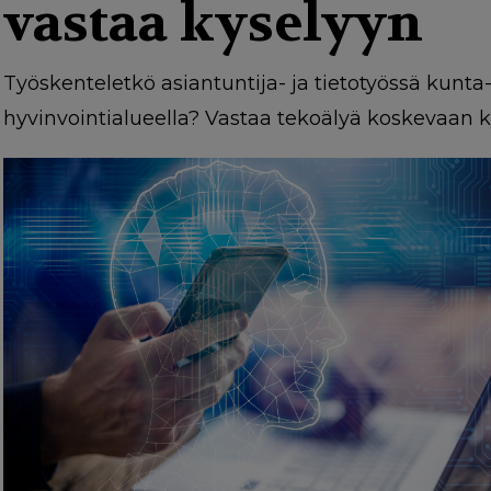
g
vastaa kyselyyn
a
t
Työskenteletkö asiantuntija- ja tietotyössä kunta-a
i
hyvinvointialueella? Vastaa tekoälyä koskevaan 
o
n