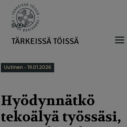
Skip
to
main
SV
EN
content
TÄRKEISSÄ TÖISSÄ
M
a
i
Uutinen - 19.01.2026
n
n
a
Hyödynnätkö
v
tekoälyä työssäsi,
i