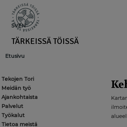
Skip
to
main
SV
EN
content
TÄRKEISSÄ TÖISSÄ
Etusivu
Tekojen Tori
Keh
Meidän työ
Ajankohtaista
Karta
Palvelut
ilmoit
Työkalut
alueel
Tietoa meistä