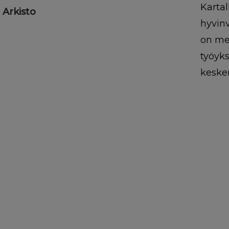
Kartal
Arkisto
hyvin
on mer
työyks
kesken