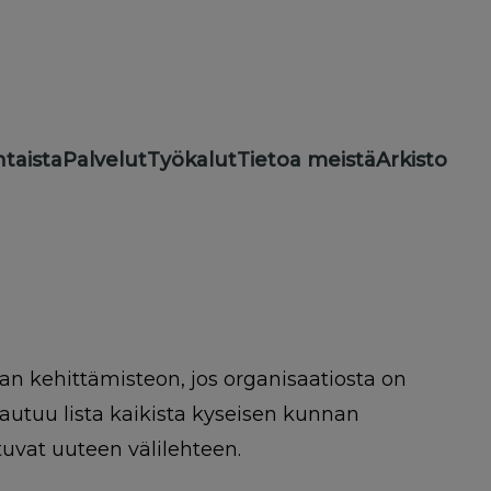
taista
Palvelut
Työkalut
Tietoa meistä
Arkisto
n kehittämisteon, jos organisaatiosta on
vautuu lista kaikista kyseisen kunnan
utuvat uuteen välilehteen.