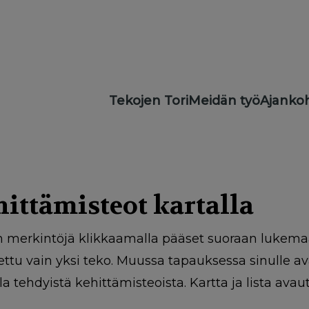
Main
Tekojen Tori
Meidän työ
Ajankoh
navigation
ittämisteot kartalla
n merkintöjä klikkaamalla pääset suoraan lukemaa
ettu vain yksi teko. Muussa tapauksessa sinulle a
la tehdyistä kehittämisteoista. Kartta ja lista ava