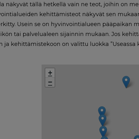
la näkyvät tällä hetkellä vain ne teot, joihin on m
vointialueiden kehittämisteot näkyvät sen mukaa
kitty. Usein se on hyvinvointialueen pääpaikan m
ikön tai palvelualeen sijainnin mukaan. Jos kehi
 ja kehittämistekoon on valittu luokka ”Useassa ku
+
−