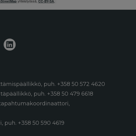
yhteistyössä,
,
StreetMap
CC-BY-SA
ttämispäällikkö,
puh. +358 50 572 4620
ntäpäällikkö,
puh. +358 50 479 6618
a tapahtumakoordinaattori,
i,
puh. +358 50 590 4619