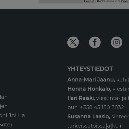
| Kartta-aineisto ©
Leaflet
Open
YHTEYSTIEDOT
Anna-Mari Jaanu,
kehi
Henna Honkalo,
viesti
lan
Ilari Raiski,
viestintä- j
ujen
puh. +358 45 130 3832
oni JAU ja
Susanna Laasio,
sihteer
Sote)
tarkeissatoissa[a]kt.fi