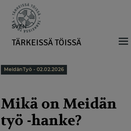
Skip
to
main
SV
EN
content
TÄRKEISSÄ TÖISSÄ
M
a
i
MeidänTyö - 02.02.2026
n
n
a
Mikä on Meidän
v
työ -hanke?
i