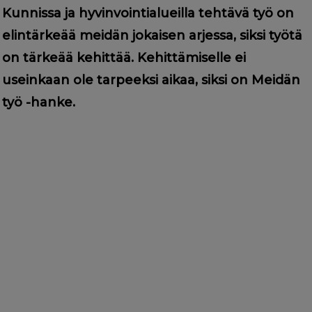
g
Kunnissa ja hyvinvointialueilla tehtävä työ on
a
elintärkeää meidän jokaisen arjessa, siksi työtä
t
on tärkeää kehittää. Kehittämiselle ei
i
useinkaan ole tarpeeksi aikaa, siksi on Meidän
o
työ -hanke.
n