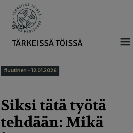
Skip
to
main
SV
EN
content
TÄRKEISSÄ TÖISSÄ
M
a
i
#uutinen - 12.01.2026
n
n
a
Siksi tätä työtä
v
tehdään: Mikä
i