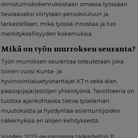
onnistumiskokemuksistaan omassa työssään.
Seuraavaksi siirrytään peruskouluun ja
tarkastellaan, mikä työssä innostaa ja tuo
merkityksellisyyden kokemuksia.
Mikä on työn murroksen seuranta?
Työn murroksen seurantaa toteutetaan joka
toinen vuosi Kunta- ja
hyvinvointialuetyönantajat KT:n sekä alan
pääsopijajärjestöjen yhteistyönä. Tavoitteena on
tuottaa ajankohtaista tietoa työelämän
muutoksista ja hyödyntää asiantuntijoiden
näkemyksiä eri alojen kehityksestä.
Vuoden 2025 seurannassa tarkasteltiin 11