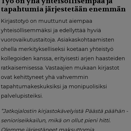
Työ on yhä yhteisöllisempää ja
tapahtumia järjestetään enemmän
Kirjastotyö on muuttunut aiempaa
yhteisöllisemmäksi ja edellyttää hyviä
vuorovaikutustaitoja. Asiakaskohtaamisten
ohella merkitykselliseksi koetaan yhteistyö
kollegoiden kanssa, erityisesti arjen haasteiden
ratkaisemisessa. Vastaajien mukaan kirjastot
ovat kehittyneet yhä vahvemmin
tapahtumakeskuksiksi ja monipuolisiksi
palvelupisteiksi.
”Jatkojalostin kirjastokävelyistä Päästä päähän -
senioriseikkailun, mikä on ollut pieni hitti.
Olemme järjestäneet maksuttomia