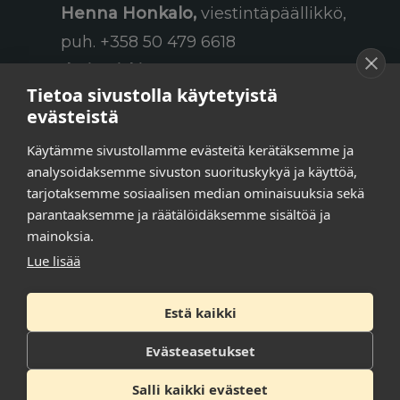
Henna Honkalo,
viestintäpäällikkö,
puh. +358 50 479 6618
Ilari Raiski,
viestintä- ja
Tietoa sivustolla käytetyistä
tapahtumakoordinaattori,
evästeistä
puh. +358 45 130 3832
Käytämme sivustollamme evästeitä kerätäksemme ja
Susanna Laasio,
sihteeri,
analysoidaksemme sivuston suorituskykyä ja käyttöä,
puh. +358 50 590 4619
tarjotaksemme sosiaalisen median ominaisuuksia sekä
tarkeissatoissa[a]kt.fi
parantaaksemme ja räätälöidäksemme sisältöä ja
mainoksia.
Lue lisää
Tilaa uutiskirje
Estä kaikki
Tietosuojaseloste
Evästeasetukset
Saavutettavuusseloste
Salli kaikki evästeet