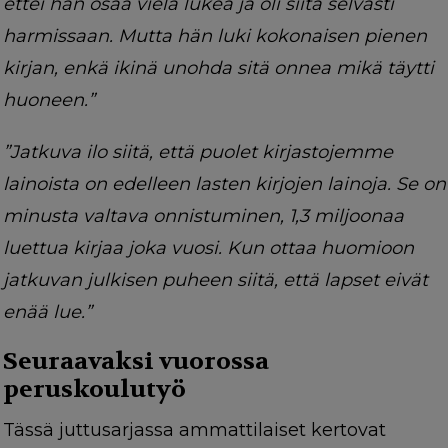
ettei hän osaa vielä lukea ja oli siitä selvästi
harmissaan. Mutta hän luki kokonaisen pienen
kirjan, enkä ikinä unohda sitä onnea mikä täytti
huoneen.”
”Jatkuva ilo siitä, että puolet kirjastojemme
lainoista on edelleen lasten kirjojen lainoja. Se on
minusta valtava onnistuminen, 1,3 miljoonaa
luettua kirjaa joka vuosi. Kun ottaa huomioon
jatkuvan julkisen puheen siitä, että lapset eivät
enää lue.”
Seuraavaksi vuorossa
peruskoulutyö
Tässä juttusarjassa ammattilaiset kertovat