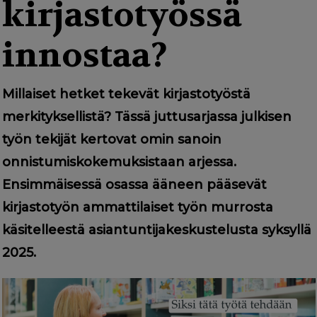
g
kirjastotyössä
a
innostaa?
t
i
Millaiset hetket tekevät kirjastotyöstä
o
merkityksellistä? Tässä juttusarjassa julkisen
n
työn tekijät kertovat omin sanoin
onnistumiskokemuksistaan arjessa.
Ensimmäisessä osassa ääneen pääsevät
kirjastotyön ammattilaiset työn murrosta
käsitelleestä asiantuntijakeskustelusta syksyllä
2025.