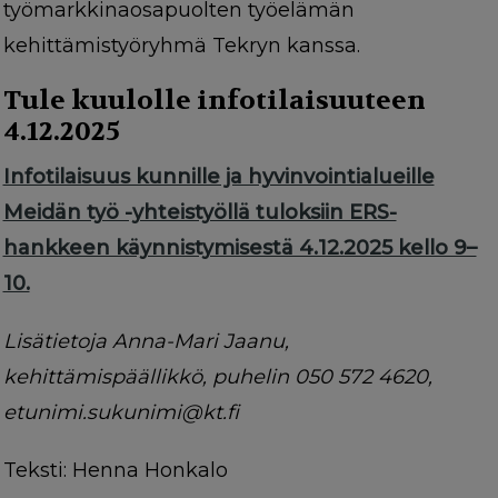
työmarkkinaosapuolten työelämän
kehittämistyöryhmä Tekryn kanssa.
Tule kuulolle infotilaisuuteen
4.12.2025
Infotilaisuus kunnille ja hyvinvointialueille
Meidän työ -yhteistyöllä tuloksiin ERS-
hankkeen käynnistymisestä 4.12.2025 kello 9–
10.
Lisätietoja Anna-Mari Jaanu,
kehittämispäällikkö, puhelin 050 572 4620,
etunimi.sukunimi@kt.fi
Teksti: Henna Honkalo