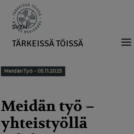
Skip
to
main
SV
EN
content
TÄRKEISSÄ TÖISSÄ
M
a
i
MeidänTyö - 05.11.2025
n
n
a
Meidän työ –
v
yhteistyöllä
i