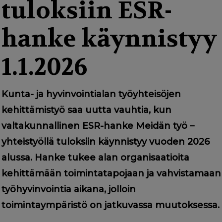
g
tuloksiin ESR-
a
hanke käynnistyy
t
i
1.1.2026
o
n
Kunta- ja hyvinvointialan työyhteisöjen
kehittämistyö saa uutta vauhtia, kun
valtakunnallinen ESR-hanke Meidän työ –
yhteistyöllä tuloksiin käynnistyy vuoden 2026
alussa. Hanke tukee alan organisaatioita
kehittämään toimintatapojaan ja vahvistamaan
työhyvinvointia aikana, jolloin
toimintaympäristö on jatkuvassa muutoksessa.