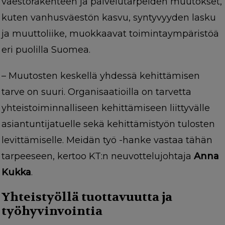
väestörakenteen ja palvelutarpeiden muutokset,
kuten vanhusväestön kasvu, syntyvyyden lasku
ja muuttoliike, muokkaavat toimintaympäristöä
eri puolilla Suomea.
– Muutosten keskellä yhdessä kehittämisen
tarve on suuri. Organisaatioilla on tarvetta
yhteistoiminnalliseen kehittämiseen liittyvälle
asiantuntijatuelle sekä kehittämistyön tulosten
levittämiselle. Meidän työ -hanke vastaa tähän
tarpeeseen, kertoo KT:n neuvottelujohtaja
Anna
Kukka
.
Yhteistyöllä tuottavuutta ja
työhyvinvointia