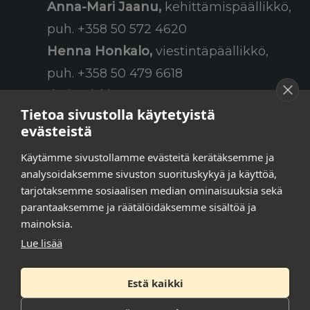
Anna-Mari Jaanu,
kehittämispäällikkö,
puh. +358 50 572 4620
Henna Honkalo,
viestintäpäällikkö,
puh. +358 50 479 6618
Ilari Raiski,
viestintä- ja
Tietoa sivustolla käytetyistä
tapahtumakoordinaattori,
evästeistä
puh. +358 45 130 3832
Käytämme sivustollamme evästeitä kerätäksemme ja
Susanna Laasio,
sihteeri,
analysoidaksemme sivuston suorituskykyä ja käyttöä,
puh. +358 50 590 4619
tarjotaksemme sosiaalisen median ominaisuuksia sekä
tarkeissatoissa[a]kt.fi
parantaaksemme ja räätälöidäksemme sisältöä ja
mainoksia.
Lue lisää
Tilaa uutiskirje
Estä kaikki
Tietosuojaseloste