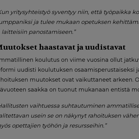
Kun yritysyhteistyö syventyy niin, että työpaikka k
umppaniksi ja tulee mukaan opetuksen kehittämise
a laitteisiin panostamiseen.”
uutokset haastavat ja uudistavat
mmatillinen koulutus on viime vuosina ollut jat
eformi uudisti koulutuksen osaamisperustaiseksi ja
ahoituksen muutokset ovat vaikuttaneet arkeen. O
kävuoteen saakka on tuonut mukanaan entistä mo
Hallitusten vaihtuessa suhtautuminen ammatillise
alitettavan usein se on näkynyt rahoituksen vähene
yös opettajien työhön ja resursseihin.”