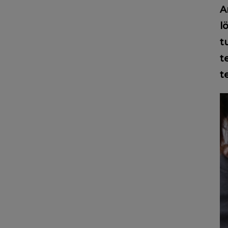
A
l
t
t
t