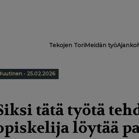
Main
Tekojen Tori
Meidän työ
Ajankoh
navigation
#uutinen - 25.02.2026
Siksi tätä työtä te
opiskelija löytää 