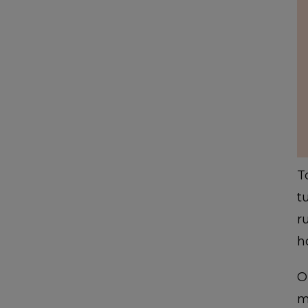
T
t
r
h
O
m