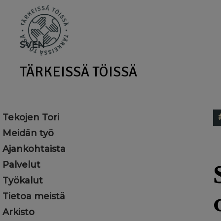
Skip
to
main
SV
EN
content
TÄRKEISSÄ TÖISSÄ
Tekojen Tori
Meidän työ
Ajankohtaista
Palvelut
Työkalut
Tietoa meistä
Arkisto