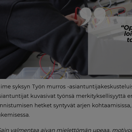
iime syksyn Työn murros -asiantuntijakeskustelu
siantuntijat kuvasivat työnsä merkityksellisyyttä 
nnistumisen hetket syntyvät arjen kohtaamisissa, 
ukemisessa.
Sain valmentaa aivan mielettömän upeaa, motivoit