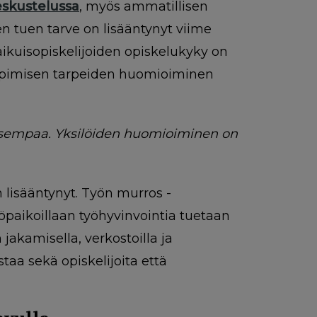
skustelussa
, myös ammatillisen
en tuen tarve on lisääntynyt viime
ikuisopiskelijoiden opiskelukyky on
n oppimisen tarpeiden huomioiminen
isempaa. Yksilöiden huomioiminen on
 lisääntynyt. Työn murros -
yöpaikoillaan työhyvinvointia tuetaan
jakamisella, verkostoilla ja
taa sekä opiskelijoita että