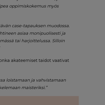
i. Upea oppimiskokemus myös
htävän case-tapauksen muodossa.
htineen asiaa monipuolisesti ja
ssä tai harjoittelussa. Silloin
 jonka akateemiset taidot vaativat
ssa loistamaan ja vahvistamaan
skelemaan maisteriksi.”