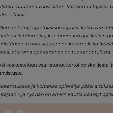
alittiin muutama vuosi sitten Taitajien Taitajaks
almentajalle.”
Olen teettänyt opintojakson lopuksi kokoavan te
delleen ilahdun siitä, kun huomaan opiskelijan po
hdistäneen teoriaa käytännön kokemuksiin työelämä
ietää, että oma opettaminen on tuottanut tulosta.”
ksi keskusteluun osallistunut kertoi opiskelijasta,
ahvistusta.
Supermukava ja kohtelias opiskelija pääsi amikse
aitojaan – ja nyt hän on amk:n kautta päässyt opi