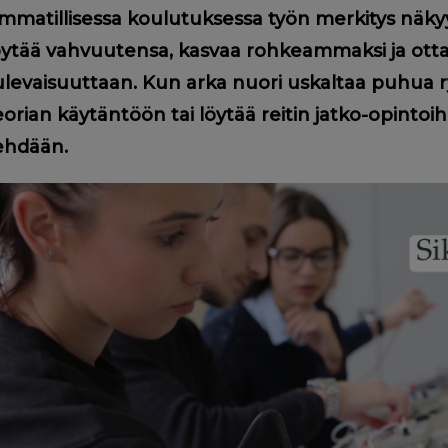
mmatillisessa koulutuksessa työn merkitys näkyy n
öytää vahvuutensa, kasvaa rohkeammaksi ja ott
ulevaisuuttaan. Kun arka nuori uskaltaa puhua ry
eorian käytäntöön tai löytää reitin jatko-opintoihi
ehdään.