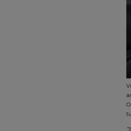
V
a
O
t
”