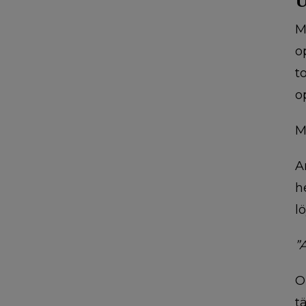
U
M
o
t
o
M
A
h
l
”
O
t