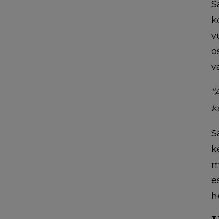
S
k
v
o
v
”
k
S
k
m
e
h