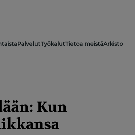
taista
Palvelut
Työkalut
Tietoa meistä
Arkisto
hdään: Kun
paikkansa