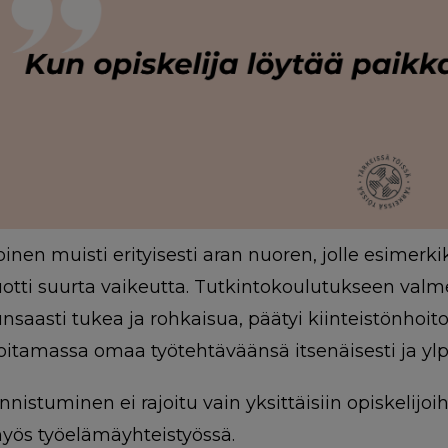
oinen muisti erityisesti aran nuoren, jolle esimer
uotti suurta vaikeutta. Tutkintokoulutukseen val
unsaasti tukea ja rohkaisua, päätyi kiinteistönhoito
oitamassa omaa työtehtäväänsä itsenäisesti ja yl
nnistuminen ei rajoitu vain yksittäisiin opiskelijoih
yös työelämäyhteistyössä.