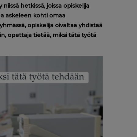
iissä hetkissä, joissa opiskelija
aa askeleen kohti omaa
hmässä, opiskelija oivaltaa yhdistää
n, opettaja tietää, miksi tätä työtä