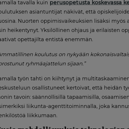
amalla tavalla kuin
perusopetusta koskevassa ke
oulutuksen asiantuntijat näkivät, että opiskelijoid
uosina. Nuorten oppimisvaikeuksien lisäksi myös a
sin heikentynyt. Yksilöllinen ohjaus ja erilaiste
aativat opettajilta entistä enemmän.
Ammatillinen koulutus on nykyään kokonaisvalta
orostunut ryhmäajattelun sijaan.”
amalla työn tahti on kiihtynyt ja multitaskaaminen
eskusteluun osallistuneet kertoivat, että heidän t
onin tavoin: säännöllisillä tapaamisilla, osaamisen 
simerkiksi liikunta-agenttitoiminnalla, joka kannus
enkilöstöä liikkumaan.