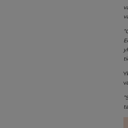
v
v
”
E
y
t
Y
v
”
t