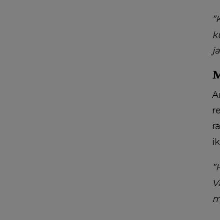
”
k
j
M
A
r
r
i
”
V
m