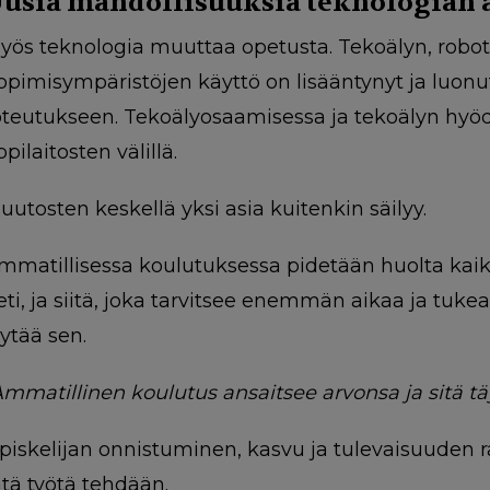
usia mahdollisuuksia teknologian 
yös teknologia muuttaa opetusta. Tekoälyn, roboti
ppimisympäristöjen käyttö on lisääntynyt ja luon
oteutukseen. Tekoälyosaamisessa ja tekoälyn hyöd
ppilaitosten välillä.
uutosten keskellä yksi asia kuitenkin säilyy.
mmatillisessa koulutuksessa pidetään huolta kaikist
eti, ja siitä, joka tarvitsee enemmän aikaa ja tukea. S
öytää sen.
Ammatillinen koulutus ansaitsee arvonsa ja sitä täy
piskelijan onnistuminen, kasvu ja tulevaisuuden r
ätä työtä tehdään.