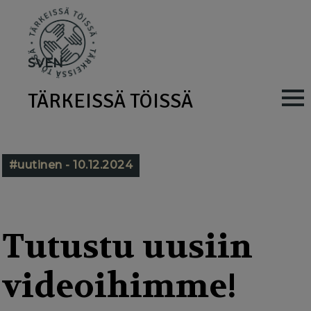
Skip
to
main
SV
EN
content
TÄRKEISSÄ TÖISSÄ
M
a
i
#uutinen - 10.12.2024
n
n
a
Tutustu uusiin
v
videoihimme!
i