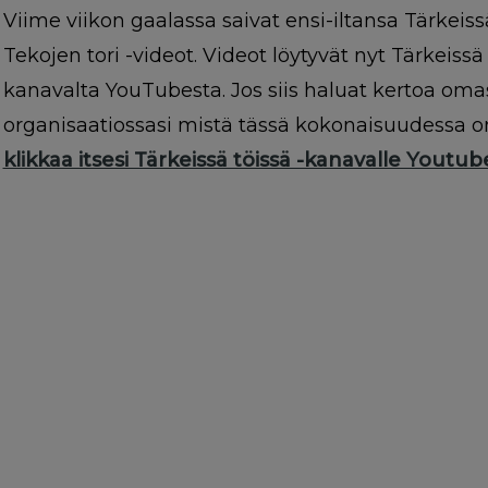
g
Viime viikon gaalassa saivat ensi-iltansa Tärkeissä
a
Tekojen tori -videot. Videot löytyvät nyt Tärkeissä 
t
kanavalta YouTubesta.
Jos siis haluat kertoa oma
i
organisaatiossasi mistä tässä kokonaisuudessa on
o
klikkaa itsesi Tärkeissä töissä -kanavalle Youtu
n