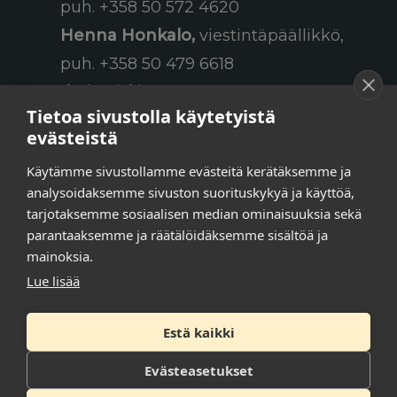
puh. +358 50 572 4620
Henna Honkalo,
viestintäpäällikkö,
puh. +358 50 479 6618
Ilari Raiski,
viestintä- ja
Tietoa sivustolla käytetyistä
tapahtumakoordinaattori,
evästeistä
puh. +358 45 130 3832
Käytämme sivustollamme evästeitä kerätäksemme ja
Susanna Laasio,
sihteeri,
analysoidaksemme sivuston suorituskykyä ja käyttöä,
puh. +358 50 590 4619
tarjotaksemme sosiaalisen median ominaisuuksia sekä
tarkeissatoissa[a]kt.fi
parantaaksemme ja räätälöidäksemme sisältöä ja
mainoksia.
Lue lisää
Tilaa uutiskirje
Estä kaikki
Tietosuojaseloste
Evästeasetukset
Saavutettavuusseloste