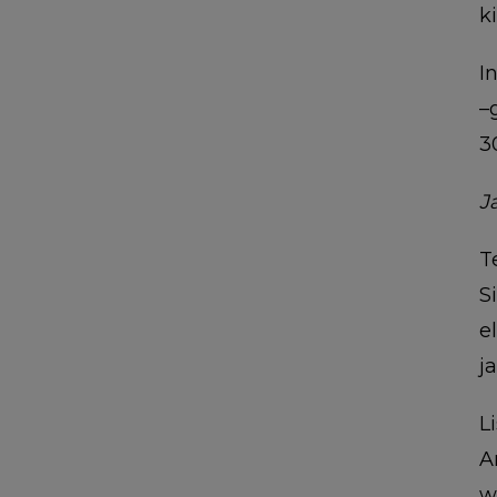
k
I
–
3
J
T
S
e
j
Li
A
w