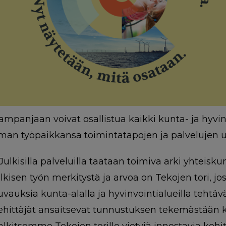
ampanjaan voivat osallistua kaikki kunta- ja hyvin
man työpaikkansa toimintatapojen ja palvelujen u
Julkisilla palveluilla taataan toimiva arki yhtei
ulkisen työn merkitystä ja arvoa on Tekojen tori, jos
uvauksia kunta-alalla ja hyvinvointialueilla tehtä
ehittäjät ansaitsevat tunnustuksen tekemästään ke
alkitsemme Tekojen torille vietyjä innostavia kehi