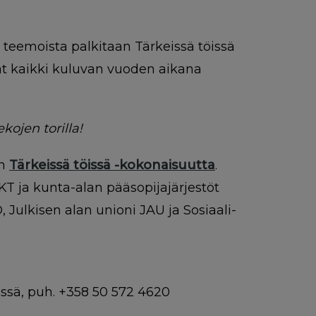
 teemoista palkitaan Tärkeissä töissä
at kaikki kuluvan vuoden aikana
kojen torilla!
en
Tärkeissä töissä -kokonaisuutta
.
KT ja kunta-alan pääsopijajärjestöt
, Julkisen alan unioni JAU ja Sosiaali-
issä, puh. +358 50 572 4620