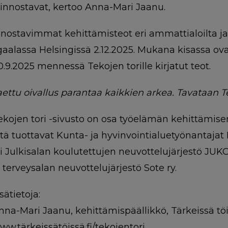
iinnostavat, kertoo Anna-Mari Jaanu.
nnostavimmat kehittämisteot eri ammattialoilta ja
gaalassa Helsingissä 2.12.2025. Mukana kisassa ov
0.9.2025 mennessä Tekojen torille kirjatut teot.
aettu oivallus parantaa kaikkien arkea. Tavataan Te
ekojen tori -sivusto on osa työelämän kehittämis
itä tuottavat Kunta- ja hyvinvointialuetyönantajat 
li Julkisalan koulutettujen neuvottelujärjestö JUKO
a terveysalan neuvottelujärjestö Sote ry.
sätietoja:
nna-Mari Jaanu, kehittämispäällikkö, Tärkeissä tö
ww.tärkeissätöissä.fi/tekojentori