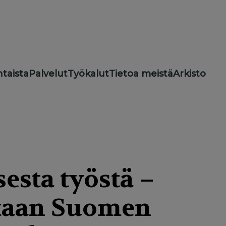
taista
Palvelut
Työkalut
Tietoa meistä
Arkisto
sesta työstä –
etaan Suomen