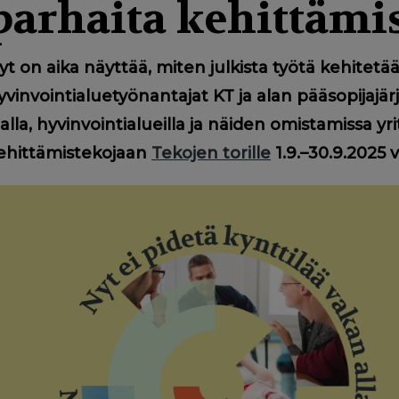
parhaita kehittämi
yt on aika näyttää, miten julkista työtä kehitetää
yvinvointialuetyönantajat KT ja alan pääsopijajä
lalla, hyvinvointialueilla ja näiden omistamissa y
ehittämistekojaan
Tekojen torille
1.9.–30.9.2025 v