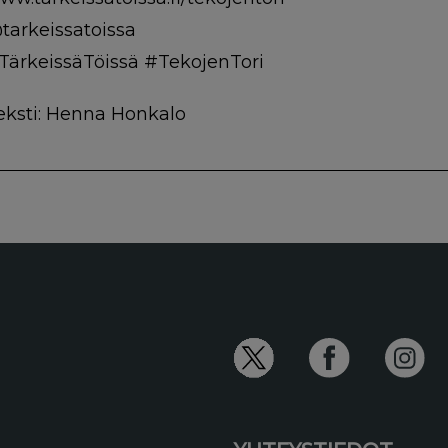
tarkeissatoissa
TärkeissäTöissä #TekojenTori
eksti: Henna Honkalo