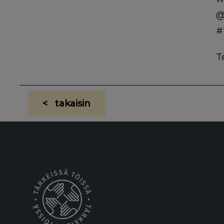
@
#
T
< takaisin