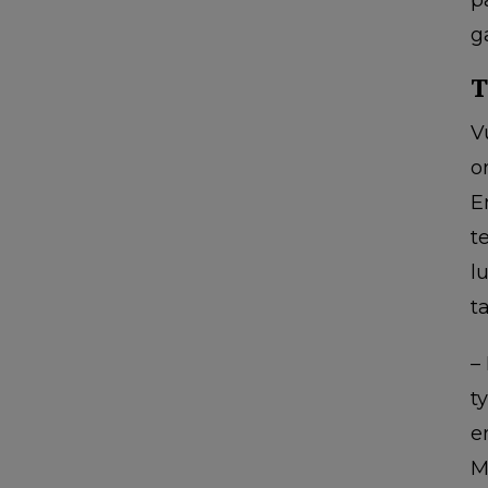
g
T
V
o
E
t
l
ta
–
t
e
M