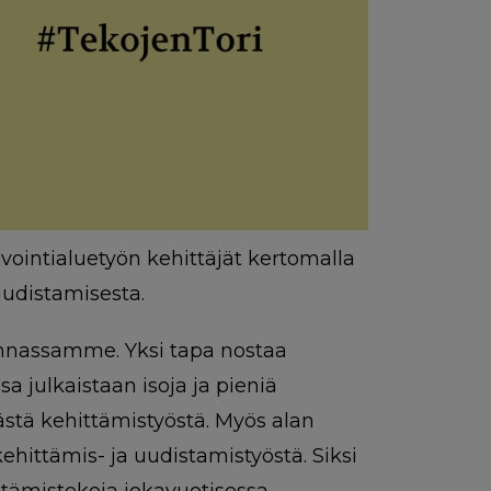
vointialuetyön kehittäjät kertomalla
udistamisesta.
skunnassamme. Yksi tapa nostaa
sa julkaistaan isoja ja pieniä
västä kehittämistyöstä. Myös alan
hittämis- ja uudistamistyöstä. Siksi
ttämistekoja jokavuotisessa