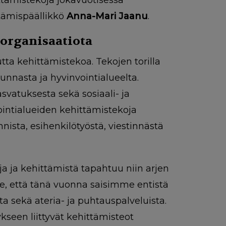
ttämispäällikkö
Anna-Mari Jaanu
.
5 organisaatiota
utta kehittämistekoa. Tekojen torilla
unnasta ja hyvinvointialueelta.
svatuksesta sekä sosiaali- ja
nvointialueiden kehittämistekoja
nista, esihenkilötyöstä, viestinnästä
ja ja kehittämistä tapahtuu niin arjen
e, että tänä vuonna saisimme entistä
a sekä ateria- ja puhtauspalveluista.
seen liittyvät kehittämisteot