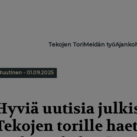
Main
Tekojen Tori
Meidän työ
Ajankoh
navigation
#uutinen - 01.09.2025
Hyviä uutisia julki
Tekojen torille ha