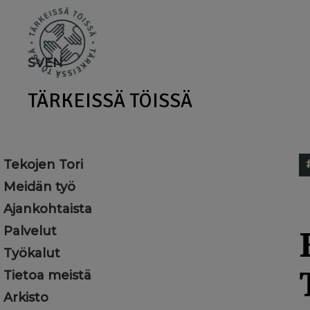
Skip
to
main
SV
EN
content
TÄRKEISSÄ TÖISSÄ
Tekojen Tori
Meidän työ
Ajankohtaista
Palvelut
Työkalut
Tietoa meistä
Arkisto