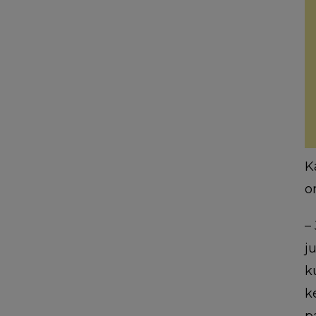
K
o
–
j
k
k
p