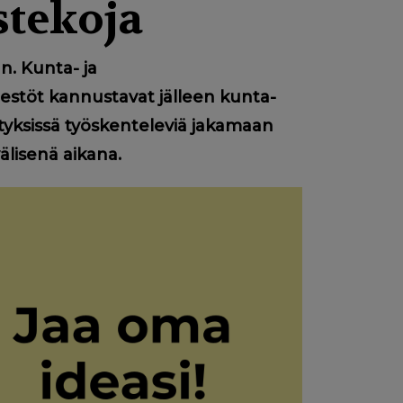
stekoja
n. Kunta- ja
rjestöt kannustavat jälleen kunta-
rityksissä työskenteleviä jakamaan
älisenä aikana.