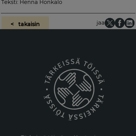
Teksti: Henna Honkalo
jaa
< takaisin