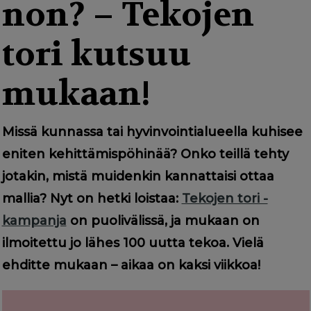
g
non? – Tekojen
a
tori kutsuu
t
i
mukaan!
o
n
Missä kunnassa tai hyvinvointialueella kuhisee
eniten kehittämispöhinää? Onko teillä tehty
jotakin, mistä muidenkin kannattaisi ottaa
mallia? Nyt on hetki loistaa:
Tekojen tori -
kampanja
on puolivälissä, ja mukaan on
ilmoitettu jo lähes 100 uutta tekoa. Vielä
ehditte mukaan – aikaa on kaksi viikkoa!