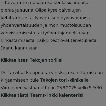
– Toivomme mukaan kaikenlaisia ideoita –
pieniä ja suuria. Olipa kyse palvelujen
kehittämisestä, työyhteisön hyvinvoinnista,
yhdenvertaisuuden ja monimuotoisuuden
vahvistamisesta tai työnantajamielikuvan
kirkastamisesta, kaikki teot ovat tervetulleita,
Jaanu kannustaa.
Klikkaa itsesi Tekojen torille!
P.s Tarvitsetko apua tai vinkkejä kehittämisteon
kirjaamiseen, tule
Tekojen tori -klinikalle
!
Viimeinen vastaanotto on 25.9.2025 kello 9-9.30
Klikkaa tästä Teams-linkki kalenteriisi
.