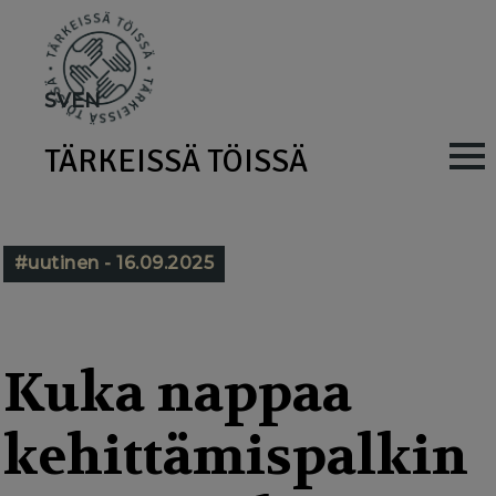
Skip
to
main
SV
EN
content
TÄRKEISSÄ TÖISSÄ
M
a
i
#uutinen - 16.09.2025
n
n
a
Kuka nappaa
v
kehittämispalkin
i