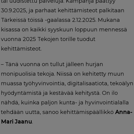
tai uudistettu palveluja. Kampanja päättyy
30.9.2025, ja parhaat kehittämisteot palkitaan
Tärkeissä töissä -gaalassa 2.12.2025. Mukana
kisassa on kaikki syyskuun loppuun mennessä
vuonna 2025 Tekojen torille tuodut
kehittämisteot.
– Tänä vuonna on tullut jälleen hurjan
monipuolisia tekoja. Niissä on kehitetty muun
muassa työhyvinvointia, digitalisaatiota, tekoälyn
hyödyntämistä ja kestävää kehitystä. On ilo
nähdä, kuinka paljon kunta- ja hyvinvointialalla
tehdään uutta, sanoo kehittämispäällikkö
Anna-
Mari Jaanu
.