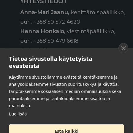
YHTEYSTIEDOT
Anna-Mari Jaanu,
kehittämispäällikkö,
puh. +358 50 572 4620
Henna Honkalo,
viestintäpäällikkö,
puh. +358 50 479 6618
Ilari Raiski,
viestintä- ja
Tietoa sivustolla käytetyistä
tapahtumakoordinaattori,
evästeistä
puh. +358 45 130 3832
Käytämme sivustollamme evästeitä kerätäksemme ja
Susanna Laasio,
sihteeri,
analysoidaksemme sivuston suorituskykyä ja käyttöä,
puh. +358 50 590 4619
tarjotaksemme sosiaalisen median ominaisuuksia sekä
tarkeissatoissa[a]kt.fi
parantaaksemme ja räätälöidäksemme sisältöä ja
mainoksia.
Lue lisää
Tilaa uutiskirje
Estä kaikki