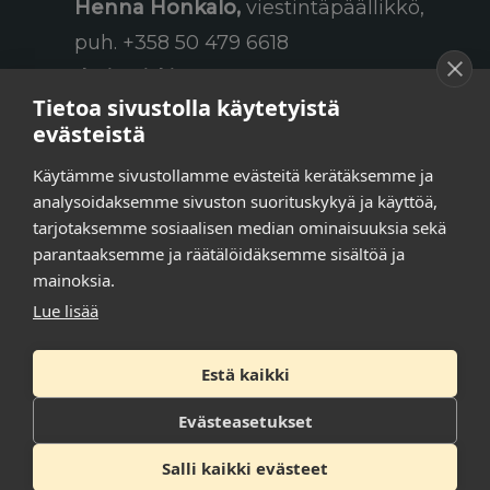
Henna Honkalo,
viestintäpäällikkö,
puh. +358 50 479 6618
Ilari Raiski,
viestintä- ja
Tietoa sivustolla käytetyistä
tapahtumakoordinaattori,
evästeistä
puh. +358 45 130 3832
Käytämme sivustollamme evästeitä kerätäksemme ja
Susanna Laasio,
sihteeri,
analysoidaksemme sivuston suorituskykyä ja käyttöä,
puh. +358 50 590 4619
tarjotaksemme sosiaalisen median ominaisuuksia sekä
tarkeissatoissa[a]kt.fi
parantaaksemme ja räätälöidäksemme sisältöä ja
mainoksia.
Lue lisää
Tilaa uutiskirje
Estä kaikki
Tietosuojaseloste
Evästeasetukset
Saavutettavuusseloste
Salli kaikki evästeet