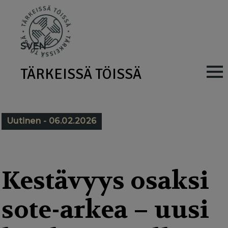
Skip
to
main
SV
EN
content
TÄRKEISSÄ TÖISSÄ
M
a
i
Uutinen - 06.02.2026
n
n
a
Kestävyys osaksi
v
sote-arkea – uusi
i