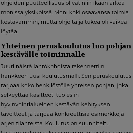
ohjeiden puutteellisuus olivat niin ikään arkea
monissa yksiköissä. Moni koki osaavansa toimia
kestävämmin, mutta ohjeita ja tukea oli vaikea
löytää.
Yhteinen peruskoulutus luo pohjan
kestävälle toiminnalle
Juuri näistä lähtökohdista rakennettiin
hankkeen uusi koulutusmalli. Sen peruskoulutus
tarjoaa koko henkilöstölle yhteisen pohjan, joka
selkeyttää käsitteet, tuo esiin
hyvinvointialueiden kestävän kehityksen
tavoitteet ja tarjoaa konkreettisia esimerkkejä
arjen tilanteista. Koulutus on suunniteltu
käytännönläheiseksi ja monimuotoiseksi: sen voi