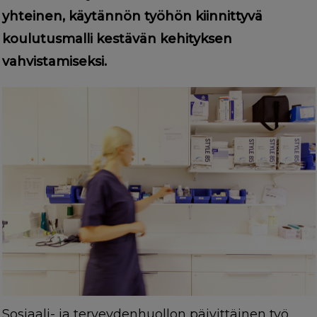
yhteinen, käytännön työhön kiinnittyvä
koulutusmalli kestävän kehityksen
vahvistamiseksi.
Sosiaali- ja terveydenhuollon päivittäinen työ