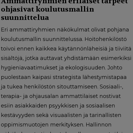
Ammattiryhmien erilaiset tarpeet
ohjasivat koulutusmallin
suunnittelua
Eri ammattiryhmien näkökulmat olivat pohjana
koulutusmallin suunnittelussa. Hoitohenkilöstö
toivoi ennen kaikkea käytännönläheisiä ja tiiviitä
sisältöjä, jotka auttavat yhdistämään esimerkiksi
hygieniavaatimukset ja ekologisuuden. Johto
puolestaan kaipasi strategista lähestymistapaa
ja tukea henkilöstön sitouttamiseen. Sosiaali-,
terapia- ja ohjausalan ammattilaiset nostivat
esiin asiakkaiden psyykkisen ja sosiaalisen
kestävyyden sekä visuaalisten ja tarinallisten
oppimismuotojen merkityksen. Hallinnon