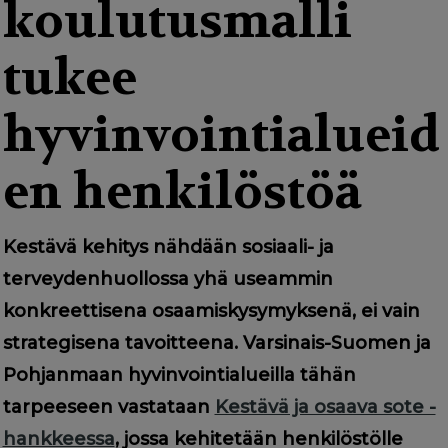
g
koulutusmalli
a
tukee
t
i
hyvinvointialueid
o
en henkilöstöä
n
Kestävä kehitys nähdään sosiaali- ja
terveydenhuollossa yhä useammin
konkreettisena osaamiskysymyksenä, ei vain
strategisena tavoitteena. Varsinais-Suomen ja
Pohjanmaan hyvinvointialueilla tähän
tarpeeseen vastataan
Kestävä ja osaava sote -
hankkeessa
, jossa kehitetään henkilöstölle