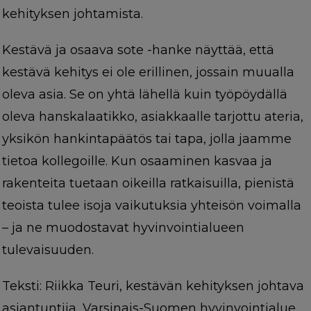
kehityksen johtamista.
Kestävä ja osaava sote -hanke näyttää, että
kestävä kehitys ei ole erillinen, jossain muualla
oleva asia. Se on yhtä lähellä kuin työpöydällä
oleva hanskalaatikko, asiakkaalle tarjottu ateria,
yksikön hankintapäätös tai tapa, jolla jaamme
tietoa kollegoille. Kun osaaminen kasvaa ja
rakenteita tuetaan oikeilla ratkaisuilla, pienistä
teoista tulee isoja vaikutuksia yhteisön voimalla
– ja ne muodostavat hyvinvointialueen
tulevaisuuden.
Teksti: Riikka Teuri, k
estävän kehityksen johtava
asiantuntija, Varsinais-Suomen hyvinvointialue