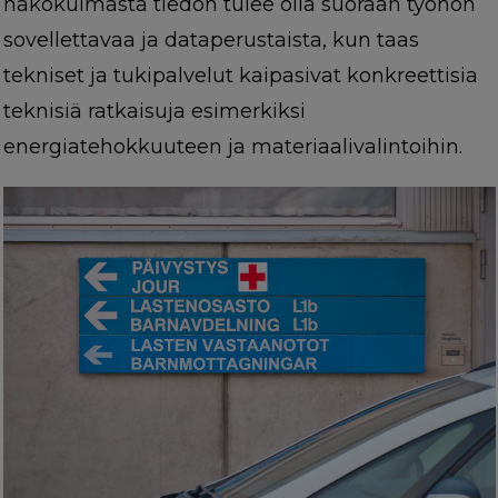
näkökulmasta tiedon tulee olla suoraan työhön
sovellettavaa ja dataperustaista, kun taas
tekniset ja tukipalvelut kaipasivat konkreettisia
teknisiä ratkaisuja esimerkiksi
energiatehokkuuteen ja materiaalivalintoihin.