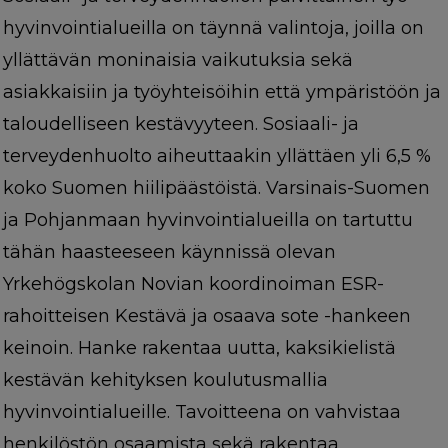
hyvinvointialueilla on täynnä valintoja, joilla on
yllättävän moninaisia vaikutuksia sekä
asiakkaisiin ja työyhteisöihin että ympäristöön ja
taloudelliseen kestävyyteen. Sosiaali- ja
terveydenhuolto aiheuttaakin yllättäen yli 6,5 %
koko Suomen hiilipäästöistä. Varsinais-Suomen
ja Pohjanmaan hyvinvointialueilla on tartuttu
tähän haasteeseen käynnissä olevan
Yrkehögskolan Novian koordinoiman ESR-
rahoitteisen Kestävä ja osaava sote -hankeen
keinoin. Hanke rakentaa uutta, kaksikielistä
kestävän kehityksen koulutusmallia
hyvinvointialueille. Tavoitteena on vahvistaa
henkilöstön osaamista sekä rakentaa