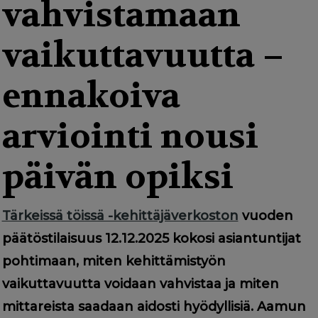
g
vahvistamaan
a
vaikuttavuutta –
t
i
ennakoiva
o
arviointi nousi
n
päivän opiksi
Tärkeissä töissä -kehittäjäverkoston
vuoden
päätöstilaisuus 12.12.2025 kokosi asiantuntijat
pohtimaan, miten kehittämistyön
vaikuttavuutta voidaan vahvistaa ja miten
mittareista saadaan aidosti hyödyllisiä. Aamun