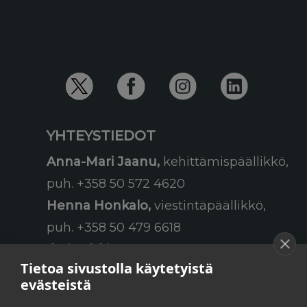
YHTEYSTIEDOT
Anna-Mari Jaanu,
kehittämispäällikkö,
puh. +358 50 572 4620
Henna Honkalo,
viestintäpäällikkö,
puh. +358 50 479 6618
Ilari Raiski,
viestintä- ja
Tietoa sivustolla käytetyistä
tapahtumakoordinaattori,
evästeistä
puh. +358 45 130 3832