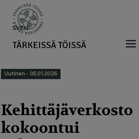
Skip
to
main
SV
EN
content
TÄRKEISSÄ TÖISSÄ
M
a
i
Uutinen - 05.01.2026
n
n
a
Kehittäjäverkosto
v
kokoontui
i