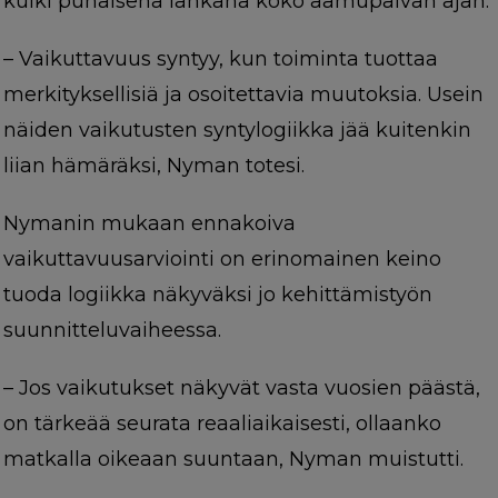
kulki punaisena lankana koko aamupäivän ajan.
– Vaikuttavuus syntyy, kun toiminta tuottaa
merkityksellisiä ja osoitettavia muutoksia. Usein
näiden vaikutusten syntylogiikka jää kuitenkin
liian hämäräksi, Nyman totesi.
Nymanin mukaan ennakoiva
vaikuttavuusarviointi on erinomainen keino
tuoda logiikka näkyväksi jo kehittämistyön
suunnitteluvaiheessa.
– Jos vaikutukset näkyvät vasta vuosien päästä,
on tärkeää seurata reaaliaikaisesti, ollaanko
matkalla oikeaan suuntaan, Nyman muistutti.