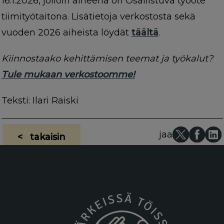
16.1.2026, jolloin aiheena on Osallistuva työote
tiimityötaitona. Lisätietoja verkostosta sekä
vuoden 2026 aiheista löydät
täältä
.
Kiinnostaako kehittämisen teemat ja työkalut?
Tule mukaan verkostoomme!
Teksti: Ilari Raiski
jaa
< takaisin